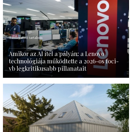
Támogatott tartalom
Amikor az AI ítél a pályán: a Lenovo
technológiája működtette a 2026-os foci-
vb legkritikusabb pillanatait