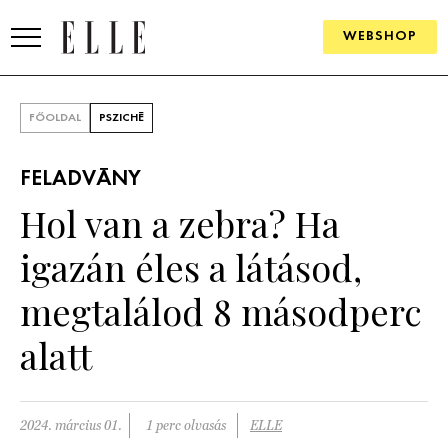
WEBSHOP
DIVAT
FŐOLDAL
PSZICHÉ
ELLE DIGITAL
FELADVÁNY
GOURMET AWARDS
Hol van a zebra? Ha
SZÉPSÉG
igazán éles a látásod,
KULTÚRA
megtalálod 8 másodperc
PSZICHÉ
alatt
ÉLETMÓD
2024. március 01.
1 perc olvasás
ELLE
PÁRKAPCSOLAT