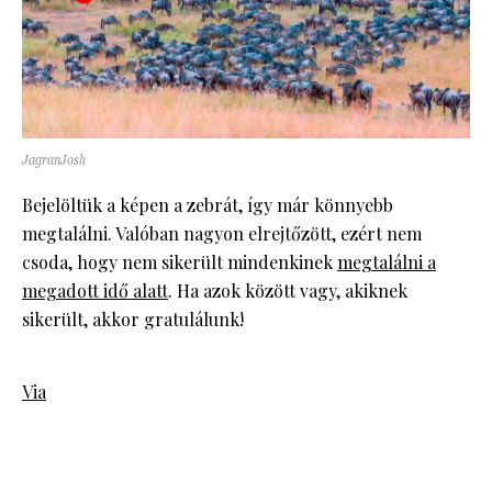
JagranJosh
Bejelöltük a képen a zebrát, így már könnyebb
megtalálni. Valóban nagyon elrejtőzött, ezért nem
csoda, hogy nem sikerült mindenkinek
megtalálni a
megadott idő alatt
. Ha azok között vagy, akiknek
sikerült, akkor gratulálunk!
Via