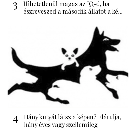
3
Hihetetlenül magas az IQ-d, ha
észreveszed a második állatot a ké...
4
Hány kutyát látsz a képen? Elárulja,
hány éves vagy szellemileg