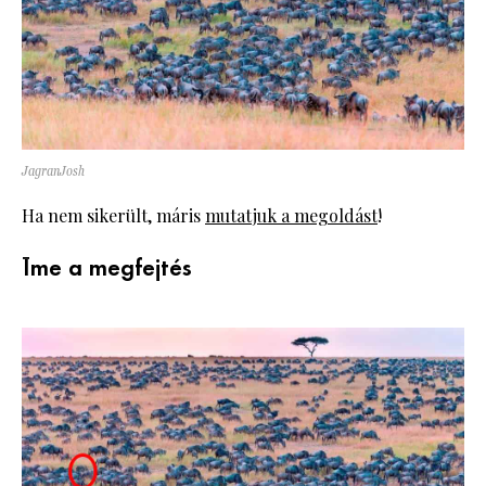
JagranJosh
Ha nem sikerült, máris
mutatjuk a megoldást
!
Íme a megfejtés