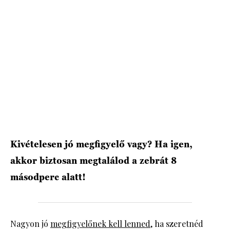
HÍRLEVÉL
Kivételesen jó megfigyelő vagy? Ha igen,
akkor biztosan megtalálod a zebrát 8
másodperc alatt!
Nagyon jó
megfigyelőnek kell lenned
, ha szeretnéd