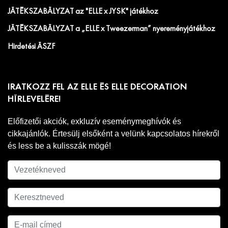
JÁTÉKSZABÁLYZAT az "ELLE x JYSK" játékhoz
JÁTÉKSZABÁLYZAT a „ELLE x Tweezerman” nyereményjátékhoz
Hirdetési ÁSZF
IRATKOZZ FEL AZ ELLE ÉS ELLE DECORATION
HÍRLEVELÉRE!
Előfizetői akciók, exkluzív eseménymeghívók és
cikkajánlók. Értesülj elsőként a velünk kapcsolatos hírekről
és less be a kulisszák mögé!