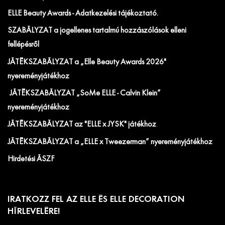
ELLE Beauty Awards - Adatkezelési tájékoztató.
SZABÁLYZAT a jogellenes tartalmú hozzászólások elleni
fellépésről
JÁTÉKSZABÁLYZAT a „Elle Beauty Awards 2026"
nyereményjátékhoz
JÁTÉKSZABÁLYZAT „SoMe ELLE - Calvin Klein”
nyereményjátékhoz
JÁTÉKSZABÁLYZAT az "ELLE x JYSK" játékhoz
JÁTÉKSZABÁLYZAT a „ELLE x Tweezerman” nyereményjátékhoz
Hirdetési ÁSZF
IRATKOZZ FEL AZ ELLE ÉS ELLE DECORATION
HÍRLEVELÉRE!