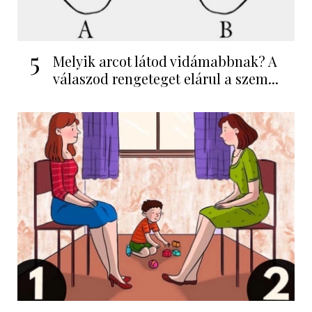
5
Melyik arcot látod vidámabbnak? A
válaszod rengeteget elárul a szem...