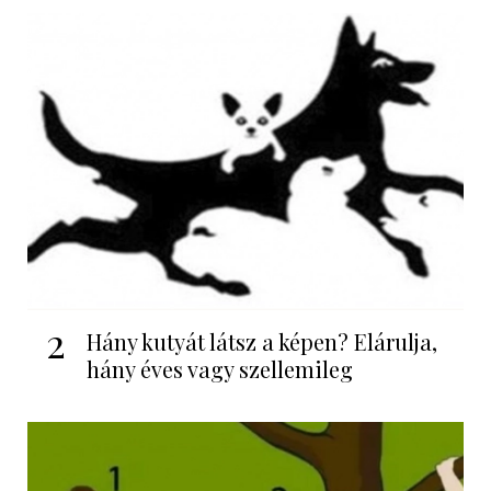
2
Hány kutyát látsz a képen? Elárulja,
hány éves vagy szellemileg