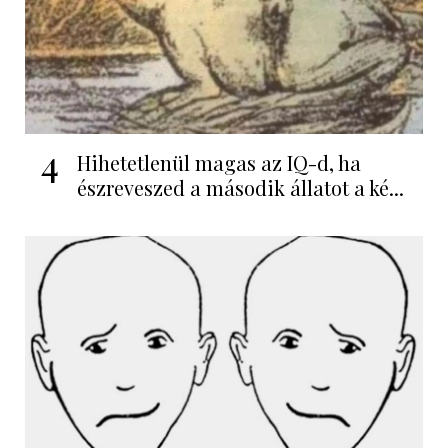
4
Hihetetlenül magas az IQ-d, ha
észreveszed a második állatot a ké...