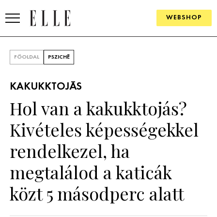
WEBSHOP
DIVAT
FŐOLDAL
PSZICHÉ
ELLE DIGITAL
KAKUKKTOJÁS
GOURMET AWARDS
Hol van a kakukktojás?
SZÉPSÉG
Kivételes képességekkel
KULTÚRA
rendelkezel, ha
PSZICHÉ
megtalálod a katicák
közt 5 másodperc alatt
ÉLETMÓD
PÁRKAPCSOLAT