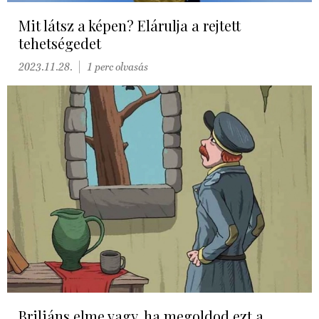
Mit látsz a képen? Elárulja a rejtett
tehetségedet
2023.11.28.
1 perc olvasás
Briliáns elme vagy, ha megoldod ezt a