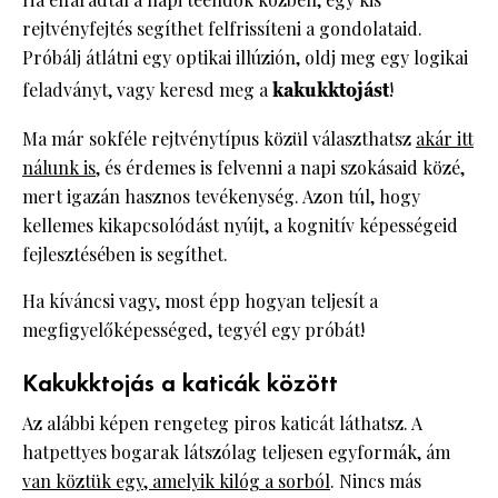
rejtvényfejtés segíthet felfrissíteni a gondolataid.
Próbálj átlátni egy optikai illúzión, oldj meg egy logikai
feladványt, vagy keresd meg a
kakukktojást
!
Ma már sokféle rejtvénytípus közül választhatsz
akár itt
nálunk is
, és érdemes is felvenni a napi szokásaid közé,
mert igazán hasznos tevékenység. Azon túl, hogy
kellemes kikapcsolódást nyújt, a kognitív képességeid
fejlesztésében is segíthet.
Ha kíváncsi vagy, most épp hogyan teljesít a
megfigyelőképességed, tegyél egy próbát!
Kakukktojás a katicák között
Az alábbi képen rengeteg piros katicát láthatsz. A
hatpettyes bogarak látszólag teljesen egyformák, ám
van köztük egy, amelyik kilóg a sorból
. Nincs más