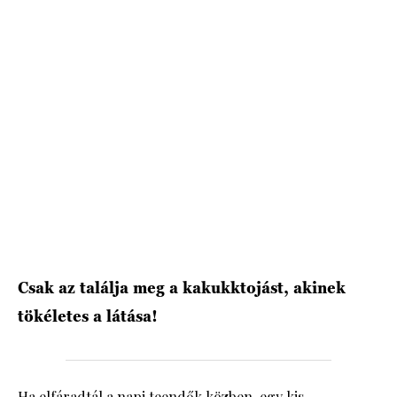
HÍRLEVÉL
Csak az találja meg a kakukktojást, akinek
tökéletes a látása!
Ha elfáradtál a napi teendők közben, egy kis