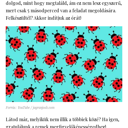
dolgod, mint hogy megtaláld, ám ez nem lesz egyszerű,
mert csak 5 másodperced van a feladat megoldására.
Felkészültél? Akkor indítjuk az órát!
Forrás: YouTube / jagranjosh.com
Látod már, melyikük nem illik a többiek közé? Ha igen,
gratulálunk a remek megfigyelőképességedhez!