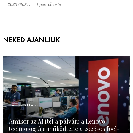
2023.08.31.
1 perc olvasás
NEKED AJÁNLJUK
Támogatott tartalom
Amikor az AI ítél a pályán: a Lenovo
technológiája működtette a 2026-os foci-