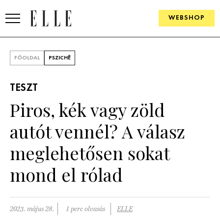
WEBSHOP
DIVAT
FŐOLDAL
PSZICHÉ
ELLE DIGITAL
TESZT
GOURMET AWARDS
Piros, kék vagy zöld
SZÉPSÉG
autót vennél? A válasz
KULTÚRA
meglehetősen sokat
PSZICHÉ
mond el rólad
ÉLETMÓD
2023. május 28.
1 perc olvasás
ELLE
PÁRKAPCSOLAT