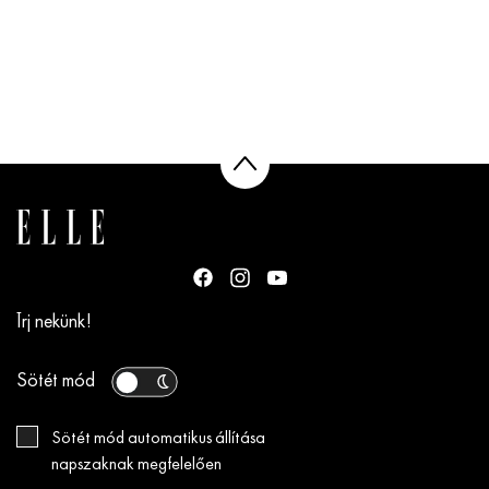
Írj nekünk!
Sötét mód
Sötét mód automatikus állítása
napszaknak megfelelően