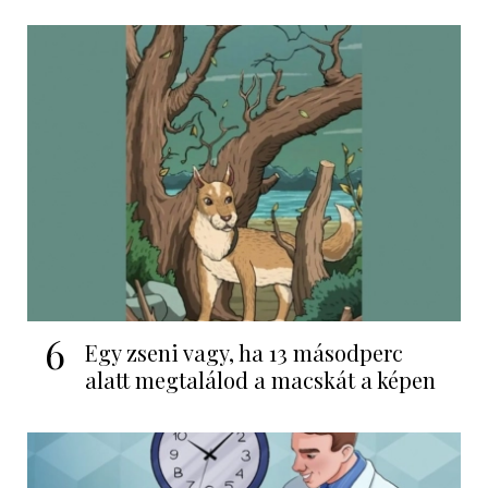
6
Egy zseni vagy, ha 13 másodperc
alatt megtalálod a macskát a képen