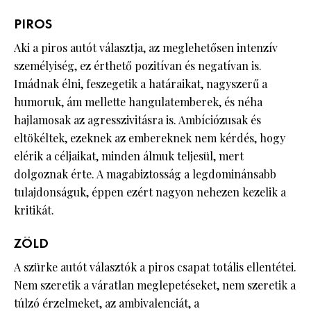
PIROS
Aki a piros autót választja, az meglehetősen intenzív
személyiség, ez érthető pozitívan és negatívan is.
Imádnak élni, feszegetik a határaikat, nagyszerű a
humoruk, ám mellette hangulatemberek, és néha
hajlamosak az agresszivitásra is. Ambíciózusak és
eltökéltek, ezeknek az embereknek nem kérdés, hogy
elérik a céljaikat, minden álmuk teljesül, mert
dolgoznak érte. A magabiztosság a legdominánsabb
tulajdonságuk, éppen ezért nagyon nehezen kezelik a
kritikát.
ZÖLD
A szürke autót választók a piros csapat totális ellentétei.
Nem szeretik a váratlan meglepetéseket, nem szeretik a
túlzó érzelmeket, az ambivalenciát, a