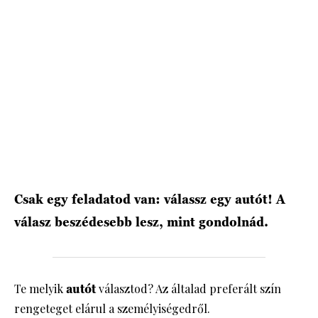
HÍRLEVÉL
Csak egy feladatod van: válassz egy autót! A
válasz beszédesebb lesz, mint gondolnád.
Te melyik
autót
választod? Az általad preferált szín
rengeteget elárul a személyiségedről.