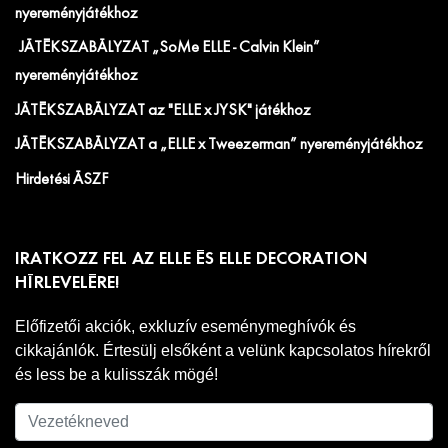
nyereményjátékhoz
JÁTÉKSZABÁLYZAT „SoMe ELLE - Calvin Klein”
nyereményjátékhoz
JÁTÉKSZABÁLYZAT az "ELLE x JYSK" játékhoz
JÁTÉKSZABÁLYZAT a „ELLE x Tweezerman” nyereményjátékhoz
Hirdetési ÁSZF
IRATKOZZ FEL AZ ELLE ÉS ELLE DECORATION
HÍRLEVELÉRE!
Előfizetői akciók, exkluzív eseménymeghívók és
cikkajánlók. Értesülj elsőként a velünk kapcsolatos hírekről
és less be a kulisszák mögé!