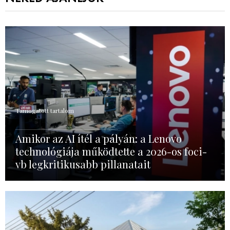
Támogatott tartalom
Amikor az AI ítél a pályán: a Lenovo
technológiája működtette a 2026-os foci-
vb legkritikusabb pillanatait