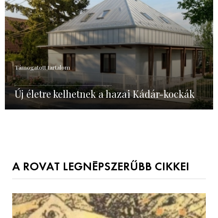
Támogatott tartalom
Új életre kelhetnek a hazai Kádár-kockák
A ROVAT LEGNÉPSZERŰBB CIKKEI