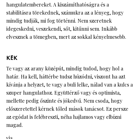
hangulatembereket. A kiszámíthatóságra és a
stabilitásra törekednek, számukra az a lényeg, hogy
mindig tudják, mi fog történni. Nem szeretnek
idegeskedni, veszekendi, sőt, kitűnni sem. Inkább
elvesznek a tömegben, mert az sokkal kényelmesebb.
KÉK
Te vagy az arany középút, mindig tudod, hogy hol a
határ. Ha kell, háttérbe tudsz húzódni, viszont ha azt
kívánja a helyzet, te vagy a buli lelke, nálad van a kulcs a
szuper hangulathoz. Együttérző vagy és optimista,
mellette pedig őszinte és jókedvű. Nem csoda, hogy
előszeretettel kérnek tőled mások tanácsot. Ez persze
az egódat is felébreszti, néha hajlamos vagy elbízni
magad.
via