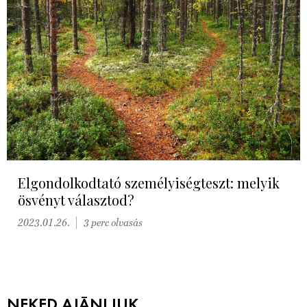
Elgondolkodtató személyiségteszt: melyik
ösvényt választod?
2023.01.26.
3 perc olvasás
NEKED AJÁNLJUK