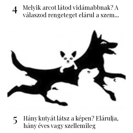
4
Melyik arcot látod vidámabbnak? A
válaszod rengeteget elárul a szem...
5
Hány kutyát látsz a képen? Elárulja,
hány éves vagy szellemileg