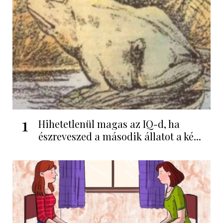
1
Hihetetlenül magas az IQ-d, ha
észreveszed a második állatot a ké...