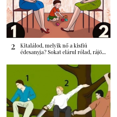
2
Kitalálod, melyik nő a kisfiú
édesanyja? Sokat elárul rólad, rájö...