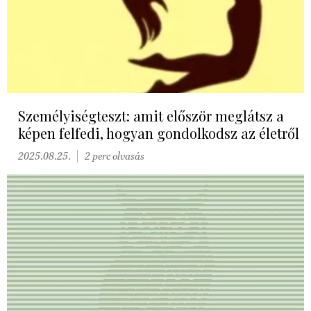
Személyiségteszt: amit először meglátsz a
képen felfedi, hogyan gondolkodsz az életről
2025.08.25.
2 perc olvasás