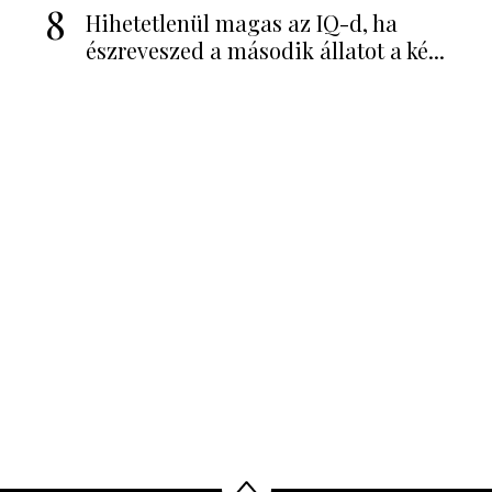
8
Hihetetlenül magas az IQ-d, ha
észreveszed a második állatot a ké...