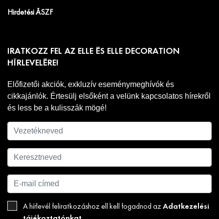
Hirdetési ÁSZF
IRATKOZZ FEL AZ ELLE ÉS ELLE DECORATION
HÍRLEVELÉRE!
Előfizetői akciók, exkluzív eseménymeghívók és
cikkajánlók. Értesülj elsőként a velünk kapcsolatos hírekről
és less be a kulisszák mögé!
Adatkezelési
A hírlevél feliratkozáshoz ell kell fogadnod az
tájékoztatónkat
.