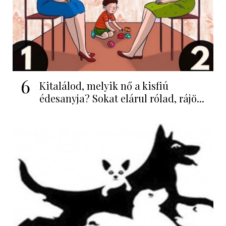
6
Kitalálod, melyik nő a kisfiú
édesanyja? Sokat elárul rólad, rájö...