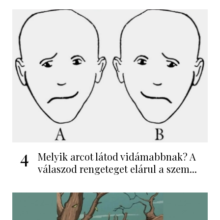
4
Melyik arcot látod vidámabbnak? A
válaszod rengeteget elárul a szem...