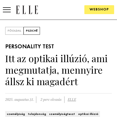
WEBSHOP
DIVAT
FŐOLDAL
PSZICHÉ
ELLE DIGITAL
PERSONALITY TEST
GOURMET AWARDS
Itt az optikai illúzió, ami
SZÉPSÉG
megmutatja, mennyire
KULTÚRA
állsz ki magadért
PSZICHÉ
2025. augusztus 31.
2 perc olvasás
ELLE
ÉLETMÓD
PÁRKAPCSOLAT
személyiség
tulajdonság
személyiségteszt
optikai illúzió