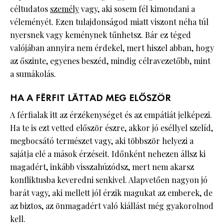
céltudatos
személy
vagy, aki sosem fél kimondani a
véleményét. Ezen tulajdonságod miatt viszont néha túl
nyersnek vagy keménynek tűnhetsz. Bár ez téged
valójában annyira nem érdekel, mert hiszel abban, hogy
az őszinte, egyenes beszéd, mindig célravezetőbb, mint
a sumákolás.
HA A FÉRFIT LÁTTAD MEG ELŐSZÖR
A férfialak itt az érzékenységet és az empátiát jelképezi.
Ha te is ezt vetted először észre, akkor jó eséllyel szelíd,
megbocsátó természet vagy, aki többször helyezi a
sajátja elé a mások érzéseit. Időnként nehezen állsz ki
magadért, inkább visszahúzódsz, mert nem akarsz
konfliktusba keveredni senkivel. Alapvetően nagyon jó
barát vagy, aki mellett jól érzik magukat az emberek, de
az biztos, az önmagadért való kiállást még gyakorolnod
kell.