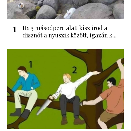
1
Ha 5 másodperc alatt kiszúrod a
disznót a nyuszik között, igazán k...