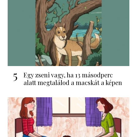
5
Egy zseni vagy, ha 13 másodperc
alatt megtalálod a macskát a képen