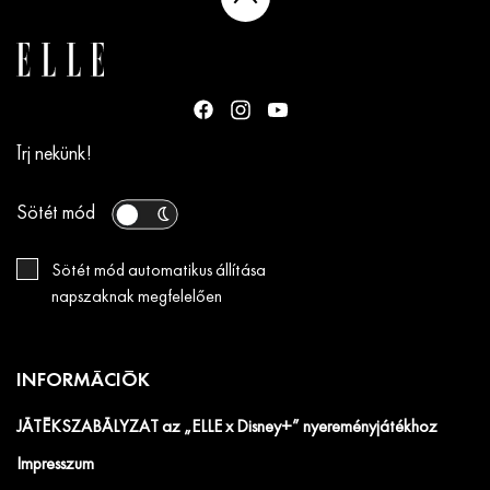
Írj nekünk!
Sötét mód
Sötét mód automatikus állítása
napszaknak megfelelően
INFORMÁCIÓK
JÁTÉKSZABÁLYZAT az „ELLE x Disney+” nyereményjátékhoz
Impresszum