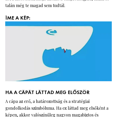
talán még te magad sem tudtál.
ÍME A KÉP:
HA A CÁPÁT LÁTTAD MEG ELŐSZÖR
A cápa az erő, a határozottság és a stratégiai
gondolkodás szimbóluma. Ha ez láttad meg elsőként a
képen, akkor valószínűleg nagyon magabiztos és