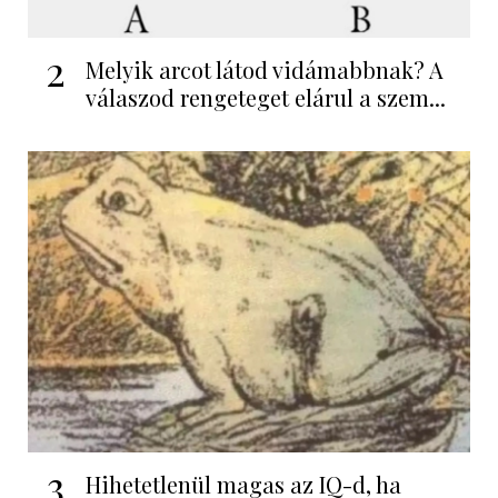
2
Melyik arcot látod vidámabbnak? A
válaszod rengeteget elárul a szem...
3
Hihetetlenül magas az IQ-d, ha