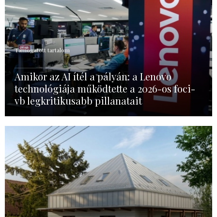
Támogatott tartalom
Amikor az AI ítél a pályán: a Lenovo
technológiája működtette a 2026-os foci-
vb legkritikusabb pillanatait