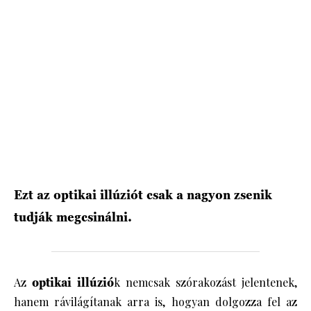
HÍRLEVÉL
Ezt az optikai illúziót csak a nagyon zsenik
tudják megcsinálni.
Az
optikai illúzió
k nemcsak szórakozást jelentenek,
hanem rávilágítanak arra is, hogyan dolgozza fel az