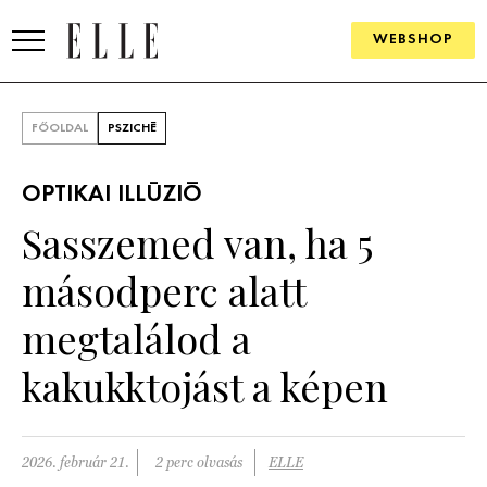
WEBSHOP
DIVAT
FŐOLDAL
PSZICHÉ
ELLE DIGITAL
OPTIKAI ILLÚZIÓ
GOURMET AWARDS
Sasszemed van, ha 5
SZÉPSÉG
másodperc alatt
KULTÚRA
megtalálod a
PSZICHÉ
kakukktojást a képen
ÉLETMÓD
2026. február 21.
2 perc olvasás
ELLE
PÁRKAPCSOLAT