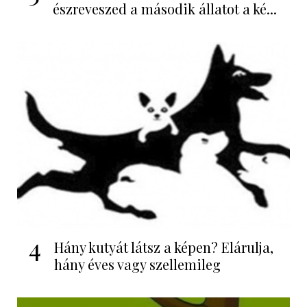
észreveszed a második állatot a ké...
4
Hány kutyát látsz a képen? Elárulja,
hány éves vagy szellemileg