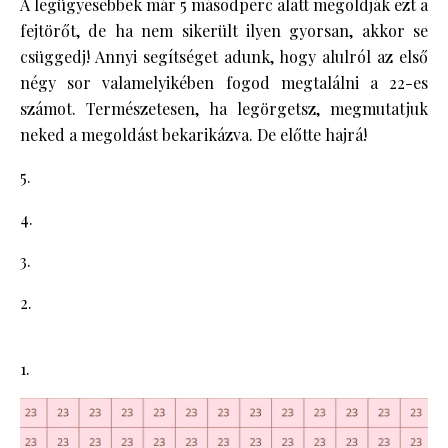
A legügyesebbek már 5 másodperc alatt megoldják ezt a
fejtörőt, de ha nem sikerült ilyen gyorsan, akkor se
csüggedj! Annyi segítséget adunk, hogy alulról az első
négy sor valamelyikében fogod megtalálni a 22-es
számot. Természetesen, ha legörgetsz, megmutatjuk
neked a megoldást bekarikázva. De előtte hajrá!
5.
4.
3.
2.
1.