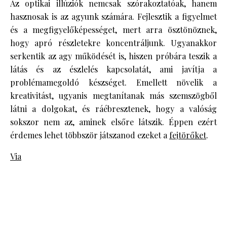
Az optikai illúziók nemcsak szórakoztatóak, hanem
hasznosak is az agyunk számára. Fejlesztik a figyelmet
és a megfigyelőképességet, mert arra ösztönöznek,
hogy apró részletekre koncentráljunk. Ugyanakkor
serkentik az agy működését is, hiszen próbára teszik a
látás és az észlelés kapcsolatát, ami javítja a
problémamegoldó készséget. Emellett növelik a
kreativitást, ugyanis megtanítanak más szemszögből
látni a dolgokat, és ráébresztenek, hogy a valóság
sokszor nem az, aminek elsőre látszik. Éppen ezért
érdemes lehet többször játszanod ezeket a
fejtörőket
.
Via