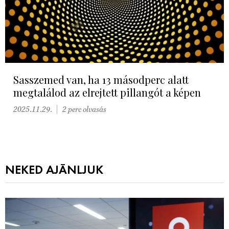
Sasszemed van, ha 13 másodperc alatt
megtalálod az elrejtett pillangót a képen
2025.11.29.
2 perc olvasás
NEKED AJÁNLJUK