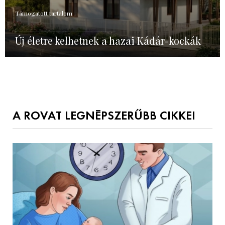
Támogatott tartalom
Új életre kelhetnek a hazai Kádár-kockák
A ROVAT LEGNÉPSZERŰBB CIKKEI