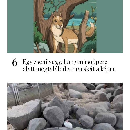
6
Egy zseni vagy, ha 13 másodperc
alatt megtalálod a macskát a képen