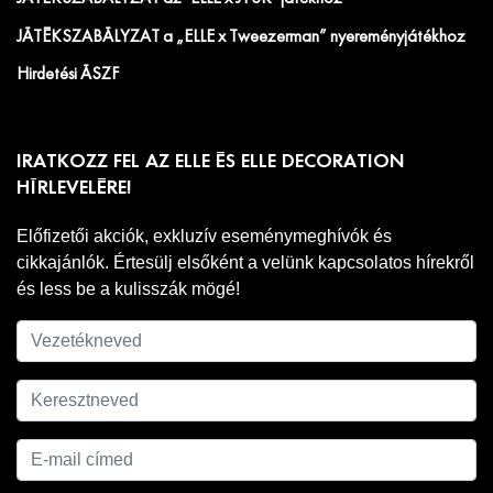
JÁTÉKSZABÁLYZAT a „ELLE x Tweezerman” nyereményjátékhoz
Hirdetési ÁSZF
IRATKOZZ FEL AZ ELLE ÉS ELLE DECORATION
HÍRLEVELÉRE!
Előfizetői akciók, exkluzív eseménymeghívók és
cikkajánlók. Értesülj elsőként a velünk kapcsolatos hírekről
és less be a kulisszák mögé!