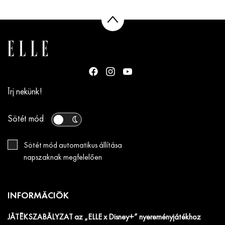
Írj nekünk!
Sötét mód
Sötét mód automatikus állítása
napszaknak megfelelően
INFORMÁCIÓK
JÁTÉKSZABÁLYZAT az „ELLE x Disney+” nyereményjátékhoz