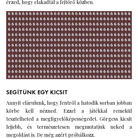
érzed, hogy elakadtál a fejtörő közben.
SEGÍTÜNK EGY KICSIT
Annyit elárulunk, hogy fentről a hatodik sorban jobban
körbe kell nézned. Ezzel a játékkal remekül
tesztelheted a megfigyelőképességedet. Görgess kicsit
lejjebb, és természetesen megmutatjuk neked a
megoldást is. De még azért próbálkozz.