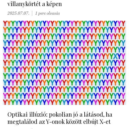
villanykörtét a képen
2025.07.07.
1 perc olvasás
Optikai illúzió: pokolian jó a látásod, ha
megtalálod az Y-onok között elbújt X-et