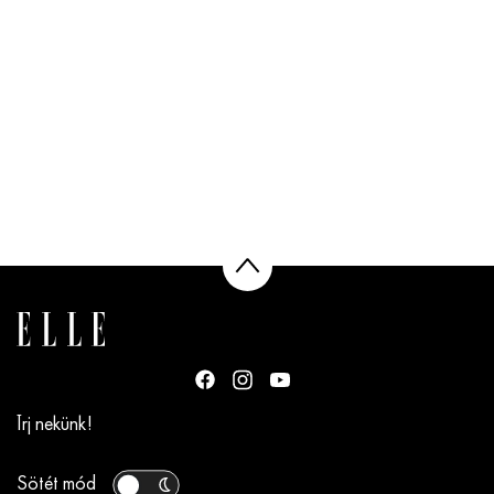
Írj nekünk!
Sötét mód