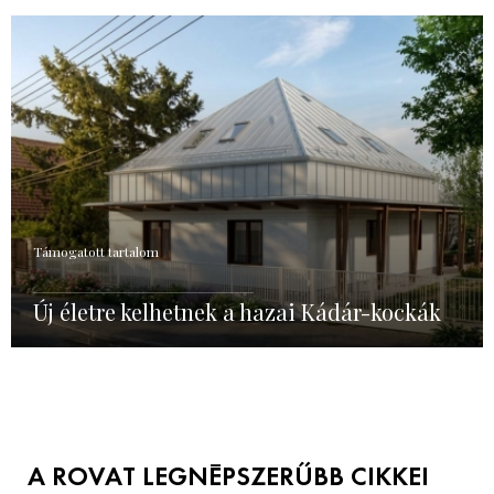
Támogatott tartalom
Új életre kelhetnek a hazai Kádár-kockák
A ROVAT LEGNÉPSZERŰBB CIKKEI