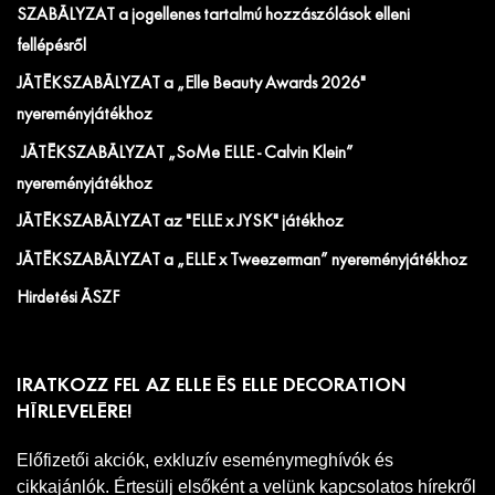
SZABÁLYZAT a jogellenes tartalmú hozzászólások elleni
fellépésről
JÁTÉKSZABÁLYZAT a „Elle Beauty Awards 2026"
nyereményjátékhoz
JÁTÉKSZABÁLYZAT „SoMe ELLE - Calvin Klein”
nyereményjátékhoz
JÁTÉKSZABÁLYZAT az "ELLE x JYSK" játékhoz
JÁTÉKSZABÁLYZAT a „ELLE x Tweezerman” nyereményjátékhoz
Hirdetési ÁSZF
IRATKOZZ FEL AZ ELLE ÉS ELLE DECORATION
HÍRLEVELÉRE!
Előfizetői akciók, exkluzív eseménymeghívók és
cikkajánlók. Értesülj elsőként a velünk kapcsolatos hírekről