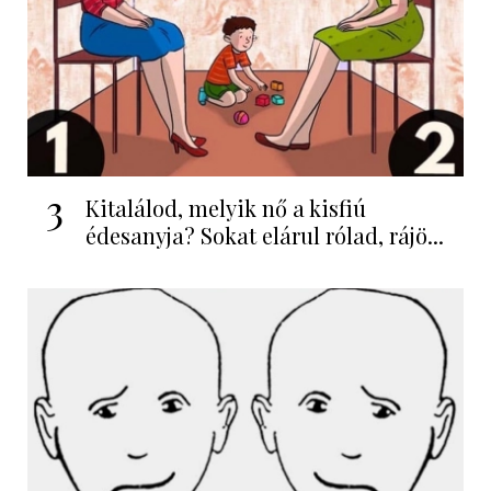
3
Kitalálod, melyik nő a kisfiú
édesanyja? Sokat elárul rólad, rájö...