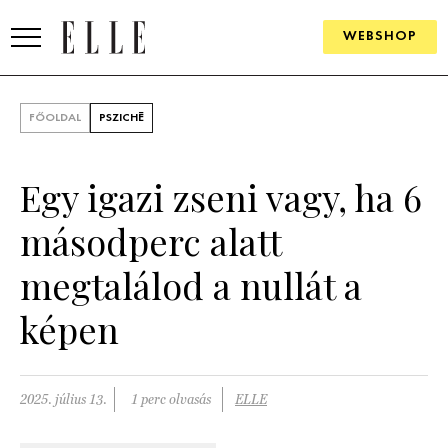
WEBSHOP
DIVAT
FŐOLDAL
PSZICHÉ
ELLE DIGITAL
Egy igazi zseni vagy, ha 6
GOURMET AWARDS
másodperc alatt
SZÉPSÉG
megtalálod a nullát a
KULTÚRA
képen
PSZICHÉ
ÉLETMÓD
2025. július 13.
1 perc olvasás
ELLE
PÁRKAPCSOLAT