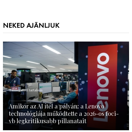
NEKED AJÁNLJUK
Támogatott tartalom
Amikor az AI ítél a pályán: a Lenovo
technológiája működtette a 2026-os foci-
vb legkritikusabb pillanatait