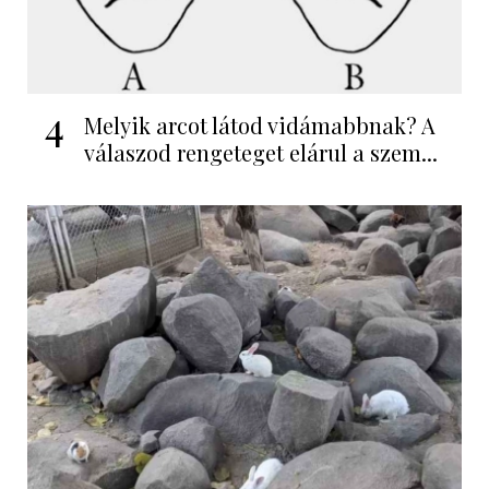
4
Melyik arcot látod vidámabbnak? A
válaszod rengeteget elárul a szem...