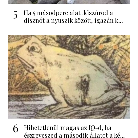
5
Ha 5 másodperc alatt kiszúrod a
disznót a nyuszik között, igazán k...
6
Hihetetlenül magas az IQ-d, ha
észreveszed a második állatot a ké...