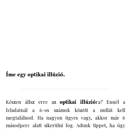
HÍRLEVÉL
Íme egy optikai illúzió.
Készen állsz erre az
optikai illúzió
ra? Ennél a
feladatnál a 6-os számok között a nullát kell
megtalálnod. Ha nagyon ügyes vagy, akkor már 6
másodperc alatt sikerülni fog. Adunk tippet, ha úgy