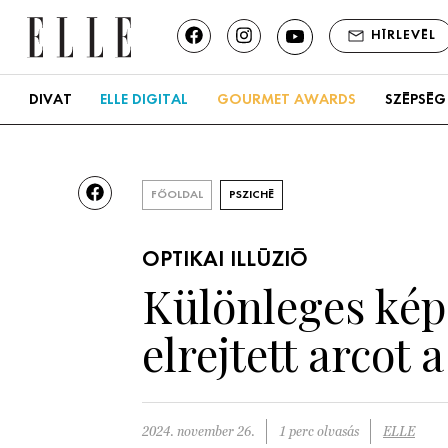
HÍRLEVÉL
DIVAT
ELLE DIGITAL
GOURMET AWARDS
SZÉPSÉG
FŐOLDAL
PSZICHÉ
OPTIKAI ILLÚZIÓ
Különleges kép
elrejtett arcot
2024. november 26.
1 perc olvasás
ELLE