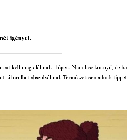
lmét igényel.
t arcot kell megtalálnod a képen. Nem lesz könnyű, de ha
att sikerülhet abszolválnod. Természetesen adunk tippet