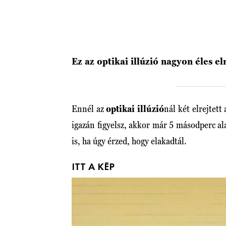
Ez az optikai illúzió nagyon éles e
Ennél az
optikai illúzió
nál két elrejtet
igazán figyelsz, akkor már 5 másodperc al
is, ha úgy érzed, hogy elakadtál.
ITT A KÉP