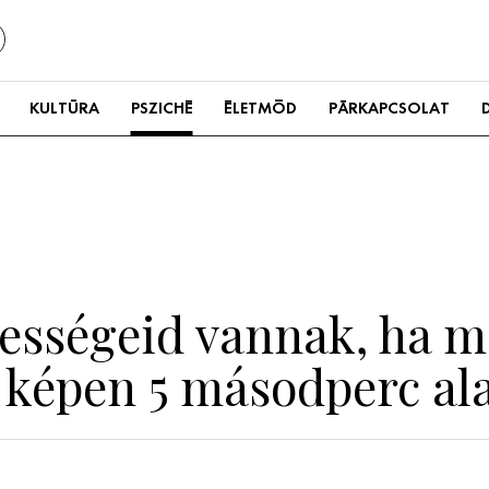
KULTÚRA
PSZICHÉ
ÉLETMÓD
PÁRKAPCSOLAT
ességeid vannak, ha me
 a képen 5 másodperc ala