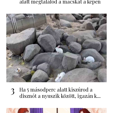
alatt megtalálod a macskát a képen
3
Ha 5 másodperc alatt kiszúrod a
disznót a nyuszik között, igazán k...