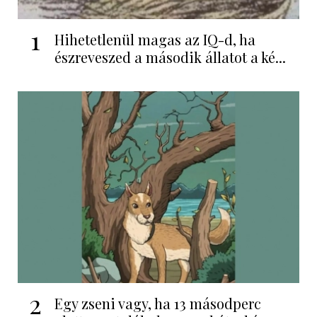
1
Hihetetlenül magas az IQ-d, ha
észreveszed a második állatot a ké...
2
Egy zseni vagy, ha 13 másodperc