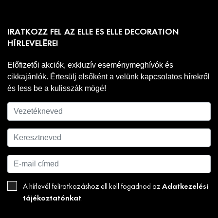
IRATKOZZ FEL AZ ELLE ÉS ELLE DECORATION
HÍRLEVELÉRE!
Előfizetői akciók, exkluzív eseménymeghívók és
cikkajánlók. Értesülj elsőként a velünk kapcsolatos hírekről
és less be a kulisszák mögé!
Adatkezelési
A hírlevél feliratkozáshoz ell kell fogadnod az
tájékoztatónkat
.