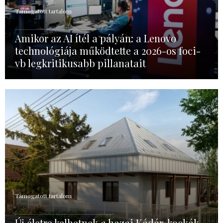
Támogatott tartalom
Amikor az AI ítél a pályán: a Lenovo
technológiája működtette a 2026-os foci-
vb legkritikusabb pillanatait
Támogatott tartalom
Új életre kelhetnek a hazai Kádár-kockák