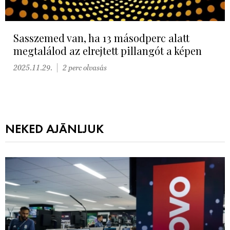
Sasszemed van, ha 13 másodperc alatt
megtalálod az elrejtett pillangót a képen
2025.11.29.
2 perc olvasás
NEKED AJÁNLJUK