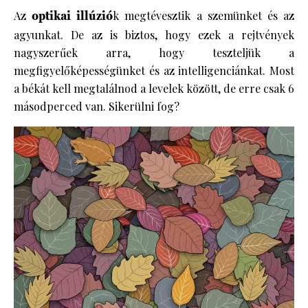
Az
optikai illúzió
k megtévesztik a szemünket és az
agyunkat. De az is biztos, hogy ezek a rejtvények
nagyszerűek arra, hogy teszteljük a
megfigyelőképességünket és az intelligenciánkat. Most
a békát kell megtalálnod a levelek között, de erre csak 6
másodperced van. Sikerülni fog?