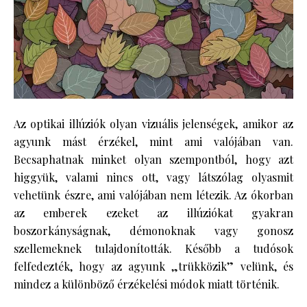
Az optikai illúziók olyan vizuális jelenségek, amikor az
agyunk mást érzékel, mint ami valójában van.
Becsaphatnak minket olyan szempontból, hogy azt
higgyük, valami nincs ott, vagy látszólag olyasmit
vehetünk észre, ami valójában nem létezik. Az ókorban
az emberek ezeket az illúziókat gyakran
boszorkányságnak, démonoknak vagy gonosz
szellemeknek tulajdonították. Később a tudósok
felfedezték, hogy az agyunk „trükközik” velünk, és
mindez a különböző érzékelési módok miatt történik.