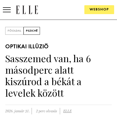
WEBSHOP
DIVAT
FŐOLDAL
PSZICHÉ
ELLE DIGITAL
OPTIKAI ILLÚZIÓ
GOURMET AWARDS
Sasszemed van, ha 6
SZÉPSÉG
másodperc alatt
KULTÚRA
kiszúrod a békát a
PSZICHÉ
levelek között
ÉLETMÓD
2026. január 31.
2 perc olvasás
ELLE
PÁRKAPCSOLAT