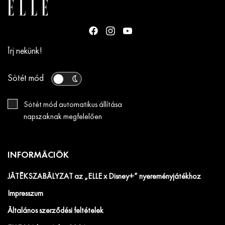
Írj nekünk!
Sötét mód
Sötét mód automatikus állítása
napszaknak megfelelően
INFORMÁCIÓK
JÁTÉKSZABÁLYZAT az „ELLE x Disney+” nyereményjátékhoz
Impresszum
Általános szerződési feltételek