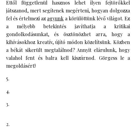
Ettől függetlenül hasznos lehet ilyen fejtörőkkel
játszanod, mert segítenek megérteni, hogyan dolgozza
fel és értelmezi az
agyunk
a körülöttünk lévő világot. Ez
a mélyebb betekintés javíthatja a kritikai
gondolkodásunkat, és ösztönözhet arra, hogy a
kihívásokhoz kreatív, újító módon közelítsünk. Közben
a békát sikerült megtalálnod? Annyit elárulunk, hogy
valahol fent és balra kell kiszúrnod. Görgess le a
megoldásért!
5.
4.
3.
2.