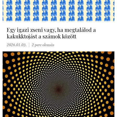
Egy igazi zseni vagy, ha megtalálod a
kakukktojást a számok között
2026.01.03.
2 perc olvasás