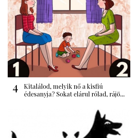
4
Kitalálod, melyik nő a kisfiú
édesanyja? Sokat elárul rólad, rájö...