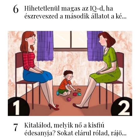
6
Hihetetlenül magas az IQ-d, ha
észreveszed a második állatot a ké...
7
Kitalálod, melyik nő a kisfiú
édesanyja? Sokat elárul rólad, rájö...