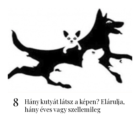
8
Hány kutyát látsz a képen? Elárulja,
hány éves vagy szellemileg