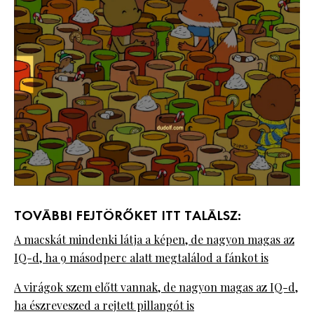
TOVÁBBI FEJTÖRŐKET ITT TALÁLSZ:
A macskát mindenki látja a képen, de nagyon magas az
IQ-d, ha 9 másodperc alatt megtalálod a fánkot is
A virágok szem előtt vannak, de nagyon magas az IQ-d,
ha észreveszed a rejtett pillangót is