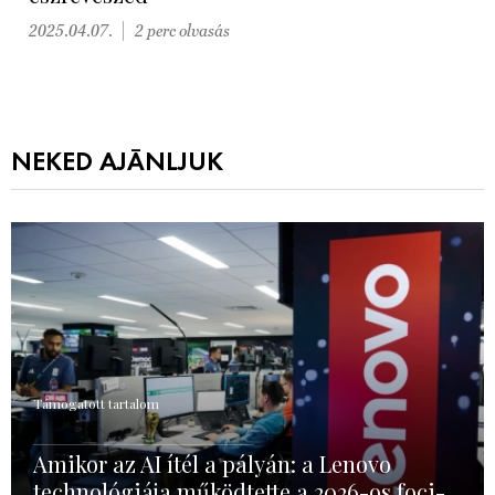
2025.04.07.
2 perc olvasás
NEKED AJÁNLJUK
Támogatott tartalom
Amikor az AI ítél a pályán: a Lenovo
technológiája működtette a 2026-os foci-