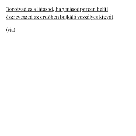
Borotvaéles a látásod, ha 7 másodpercen belül
észreveszed az erdőben bujkáló veszélyes kígyót
(
via
)