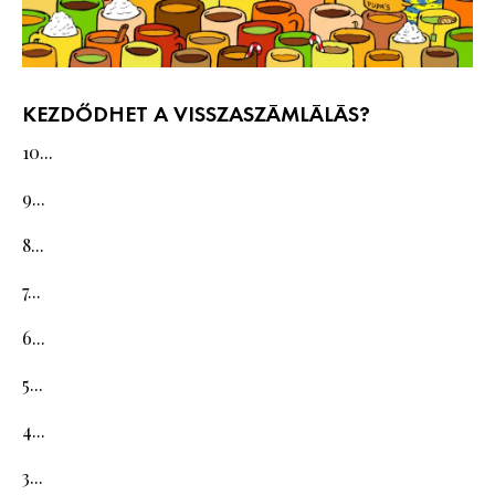
KEZDŐDHET A VISSZASZÁMLÁLÁS?
10...
9...
8...
7...
6...
5...
4...
3...