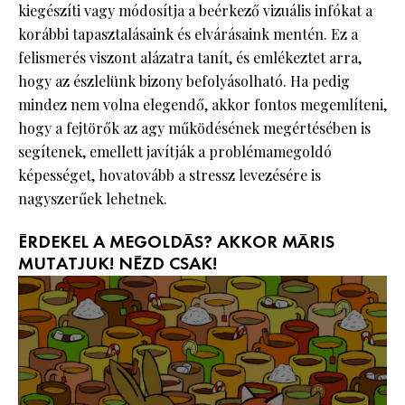
kiegészíti vagy módosítja a beérkező vizuális infókat a
korábbi tapasztalásaink és elvárásaink mentén. Ez a
felismerés viszont alázatra tanít, és emlékeztet arra,
hogy az észlelünk bizony befolyásolható. Ha pedig
mindez nem volna elegendő, akkor fontos megemlíteni,
hogy a fejtörők az agy működésének megértésében is
segítenek, emellett javítják a problémamegoldó
képességet, hovatovább a stressz levezésére is
nagyszerűek lehetnek.
ÉRDEKEL A MEGOLDÁS? AKKOR MÁRIS
MUTATJUK! NÉZD CSAK!