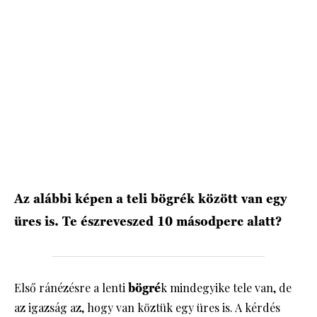
HÍRLEVÉL
Az alábbi képen a teli bögrék között van egy
üres is. Te észreveszed 10 másodperc alatt?
Első ránézésre a lenti
bögré
k mindegyike tele van, de
az igazság az, hogy van köztük egy üres is. A kérdés