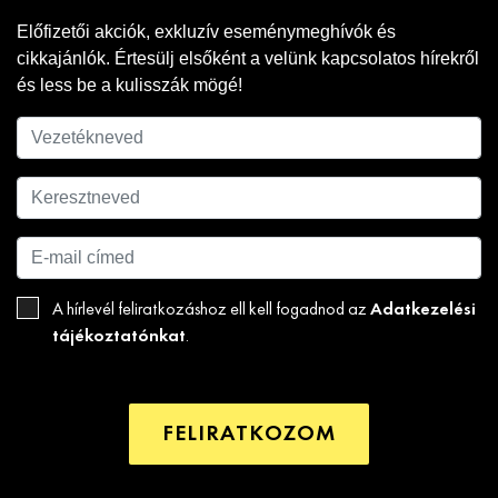
Előfizetői akciók, exkluzív eseménymeghívók és
cikkajánlók. Értesülj elsőként a velünk kapcsolatos hírekről
és less be a kulisszák mögé!
Adatkezelési
A hírlevél feliratkozáshoz ell kell fogadnod az
tájékoztatónkat
.
FELIRATKOZOM