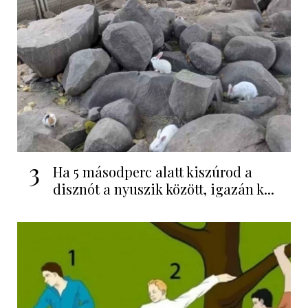
3
Ha 5 másodperc alatt kiszúrod a
disznót a nyuszik között, igazán k...