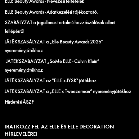
ELLE Beauty Awards - Nevezési feltételek
ELLE Beauty Awards - Adatkezelési tájékoztató.
SZABÁLYZAT a jogellenes tartalmú hozzászólások elleni
fellépésről
JÁTÉKSZABÁLYZAT a „Elle Beauty Awards 2026"
nyereményjátékhoz
JÁTÉKSZABÁLYZAT „SoMe ELLE - Calvin Klein”
nyereményjátékhoz
JÁTÉKSZABÁLYZAT az "ELLE x JYSK" játékhoz
JÁTÉKSZABÁLYZAT a „ELLE x Tweezerman” nyereményjátékhoz
Hirdetési ÁSZF
IRATKOZZ FEL AZ ELLE ÉS ELLE DECORATION
HÍRLEVELÉRE!