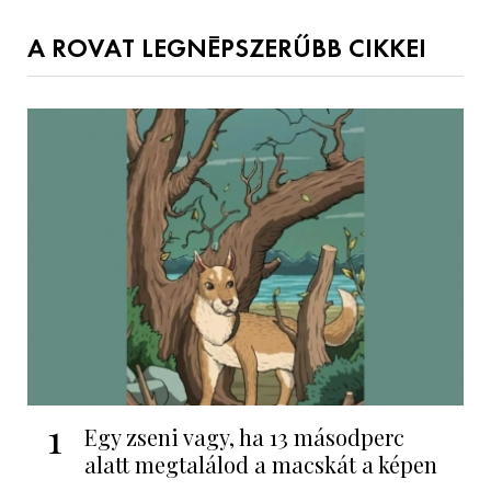
A ROVAT LEGNÉPSZERŰBB CIKKEI
1
Egy zseni vagy, ha 13 másodperc
alatt megtalálod a macskát a képen