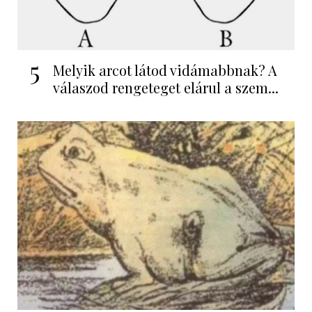
5
Melyik arcot látod vidámabbnak? A
válaszod rengeteget elárul a szem...