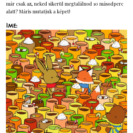
már csak az, neked sikerül megtalálnod 10 másodperc
alatt? Máris mutatjuk a képet!
ÍME: