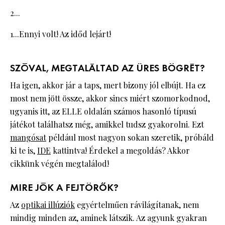
2...
1...Ennyi volt! Az időd lejárt!
SZÓVAL, MEGTALÁLTAD AZ ÜRES BÖGRÉT?
Ha igen, akkor jár a taps, mert bizony jól elbújt. Ha ez
most nem jött össze, akkor sincs miért szomorkodnod,
ugyanis itt, az ELLE oldalán számos hasonló típusú
játékot találhatsz még, amikkel tudsz gyakorolni. Ezt
mangósat
például most nagyon sokan szeretik, próbáld
ki te is,
IDE
kattintva! Érdekel a megoldás? Akkor
cikkünk végén megtalálod!
MIRE JÓK A FEJTÖRŐK?
Az
optikai illúziók
egyértelműen rávilágítanak, nem
mindig minden az, aminek látszik. Az agyunk gyakran