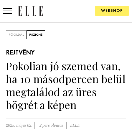
WEBSHOP
DIVAT
FŐOLDAL
PSZICHÉ
ELLE DIGITAL
REJTVÉNY
GOURMET AWARDS
Pokolian jó szemed van,
SZÉPSÉG
ha 10 másodpercen belül
KULTÚRA
megtalálod az üres
PSZICHÉ
bögrét a képen
ÉLETMÓD
2025. május 02.
2 perc olvasás
ELLE
PÁRKAPCSOLAT