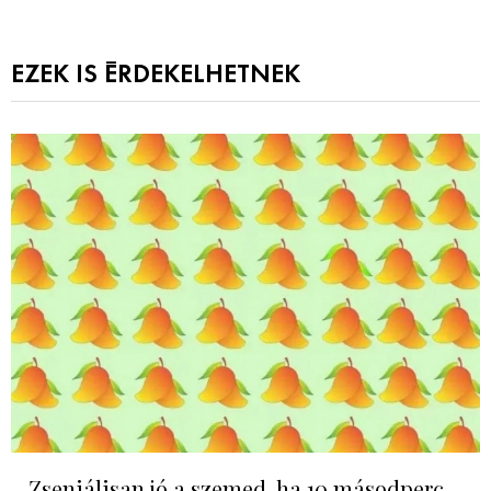
EZEK IS ÉRDEKELHETNEK
Zseniálisan jó a szemed, ha 10 másodperc