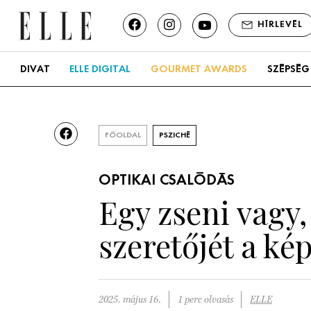
HÍRLEVÉL
DIVAT
ELLE DIGITAL
GOURMET AWARDS
SZÉPSÉG
FŐOLDAL
PSZICHÉ
OPTIKAI CSALÓDÁS
Egy zseni vagy,
szeretőjét a ké
2025. május 16.
1 perc olvasás
ELLE