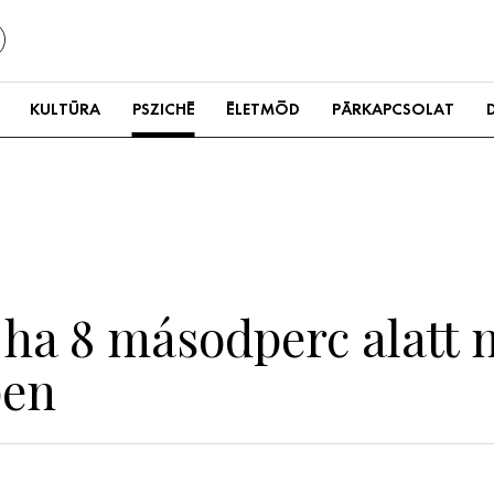
KULTÚRA
PSZICHÉ
ÉLETMÓD
PÁRKAPCSOLAT
 ha 8 másodperc alatt 
pen