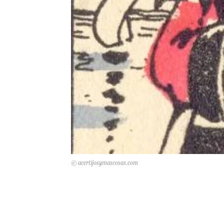
© acertijosymascosas.com