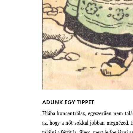
ADUNK EGY TIPPET
Hiába koncentrálsz, egyszerűen nem talá
az, hogy a nőt sokkal jobban megnézed.
találni a férfit is. Siess, mert le fog járni 