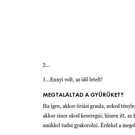
2...
1...Ennyi volt, az idő letelt!
MEGTALÁLTAD A GYŰRŰKET?
Ha igen, akkor óriási graula, neked tény
akkor sincs okod keseregni, hiszen itt, a
amikkel tudsz gyakorolni. Érdekel a meg