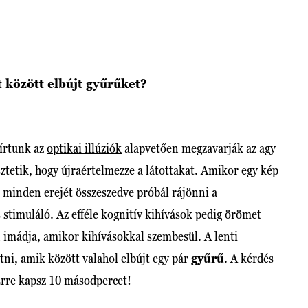
t között elbújt gyűrűket?
 írtunk az
optikai illúziók
alapvetően megzavarják az agy
sztetik, hogy újraértelmezze a látottakat. Amikor egy kép
 minden erejét összeszedve próbál rájönni a
 stimuláló. Az efféle kognitív kihívások pedig örömet
 imádja, amikor kihívásokkal szembesül. A lenti
átni, amik között valahol elbújt egy pár
gyűrű
. A kérdés
Erre kapsz 10 másodpercet!