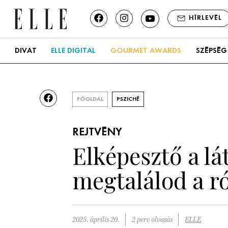
HÍRLEVÉL
DIVAT
ELLE DIGITAL
GOURMET AWARDS
SZÉPSÉG
FŐOLDAL
PSZICHÉ
REJTVÉNY
Elképesztő a lá
megtalálod a r
2025. április 20.
2 perc olvasás
ELLE