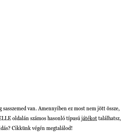
leg sasszemed van. Amennyiben ez most nem jött össze,
z ELLE oldalán számos hasonló típusú
játékot
találhatsz,
oldás? Cikkünk végén megtalálod!