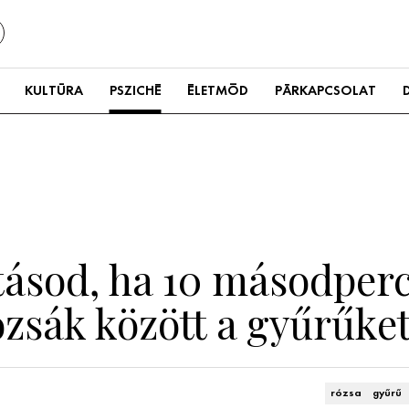
KULTÚRA
PSZICHÉ
ÉLETMÓD
PÁRKAPCSOLAT
tásod, ha 10 másodperc
ózsák között a gyűrűke
rózsa
gyűrű