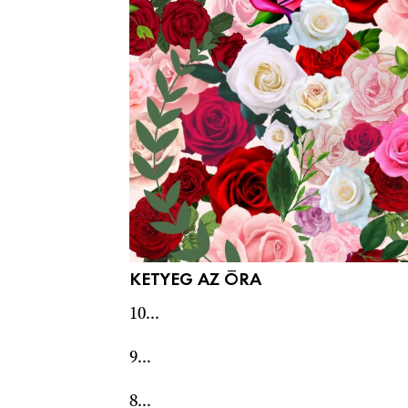
KETYEG AZ ÓRA
10...
9...
8...