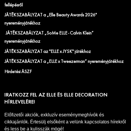
fellépésről
JÁTÉKSZABÁLYZAT a „Elle Beauty Awards 2026"
nyereményjátékhoz
JÁTÉKSZABÁLYZAT „SoMe ELLE - Calvin Klein”
nyereményjátékhoz
JÁTÉKSZABÁLYZAT az "ELLE x JYSK" játékhoz
JÁTÉKSZABÁLYZAT a „ELLE x Tweezerman” nyereményjátékhoz
Hirdetési ÁSZF
IRATKOZZ FEL AZ ELLE ÉS ELLE DECORATION
HÍRLEVELÉRE!
Előfizetői akciók, exkluzív eseménymeghívók és
cikkajánlók. Értesülj elsőként a velünk kapcsolatos hírekről
és less be a kulisszák mögé!