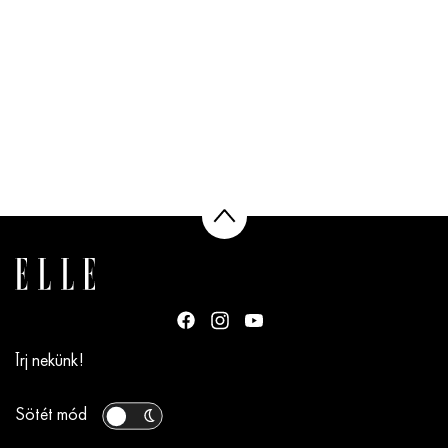
Írj nekünk!
Sötét mód