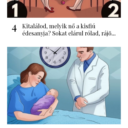
4
Kitalálod, melyik nő a kisfiú
édesanyja? Sokat elárul rólad, rájö...