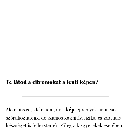
HÍRLEVÉL
Te látod a citromokat a lenti képen?
Akár hiszed, akár nem, de a
kép
rejtvények nemcsak
szórakoztatóak, de számos kognitív, fizikai és szociális
készséget is fejlesztenek. Főleg a kisgyerekek esetében,