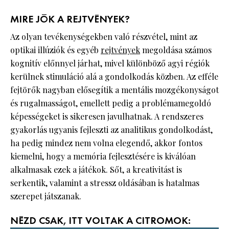
MIRE JÓK A REJTVÉNYEK?
Az olyan tevékenységekben való részvétel, mint az
optikai illúziók és egyéb
rejtvények
megoldása számos
kognitív előnnyel járhat, mivel különböző agyi régiók
kerülnek stimuláció alá a gondolkodás közben. Az efféle
fejtörők nagyban elősegítik a mentális mozgékonyságot
és rugalmasságot, emellett pedig a problémamegoldó
képességeket is sikeresen javulhatnak. A rendszeres
gyakorlás ugyanis fejleszti az analitikus gondolkodást,
ha pedig mindez nem volna elegendő, akkor fontos
kiemelni, hogy a memória fejlesztésére is kiválóan
alkalmasak ezek a játékok. Sőt, a kreativitást is
serkentik, valamint a stressz oldásában is hatalmas
szerepet játszanak.
NÉZD CSAK, ITT VOLTAK A CITROMOK: