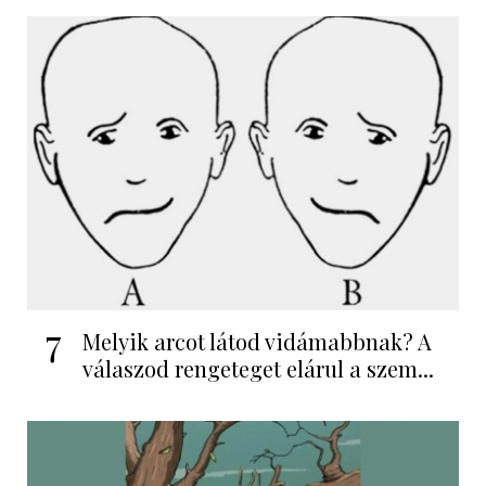
7
Melyik arcot látod vidámabbnak? A
válaszod rengeteget elárul a szem...