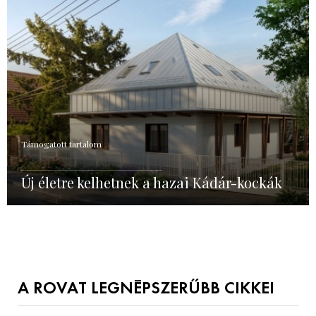
Támogatott tartalom
Új életre kelhetnek a hazai Kádár-kockák
A ROVAT LEGNÉPSZERŰBB CIKKEI