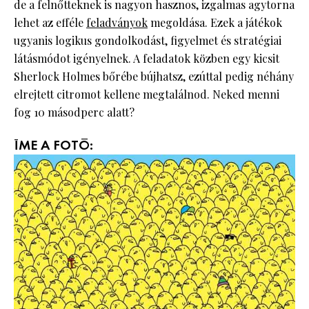
de a felnőtteknek is nagyon hasznos, izgalmas agytorna
lehet az efféle
feladványok
megoldása. Ezek a játékok
ugyanis logikus gondolkodást, figyelmet és stratégiai
látásmódot igényelnek. A feladatok közben egy kicsit
Sherlock Holmes bőrébe bújhatsz, ezúttal pedig néhány
elrejtett citromot kellene megtalálnod. Neked menni
fog 10 másodperc alatt?
ÍME A FOTÓ: