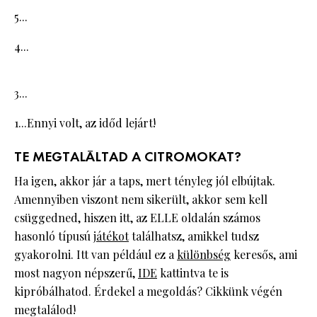
5...
4...
3...
1...Ennyi volt, az időd lejárt!
TE MEGTALÁLTAD A CITROMOKAT?
Ha igen, akkor jár a taps, mert tényleg jól elbújtak.
Amennyiben viszont nem sikerült, akkor sem kell
csüggedned, hiszen itt, az ELLE oldalán számos
hasonló típusú
játékot
találhatsz, amikkel tudsz
gyakorolni. Itt van például ez a
különbség
keresős, ami
most nagyon népszerű,
IDE
kattintva te is
kipróbálhatod. Érdekel a megoldás? Cikkünk végén
megtalálod!