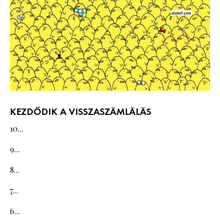
KEZDŐDIK A VISSZASZÁMLÁLÁS
10...
9...
8...
7...
6...