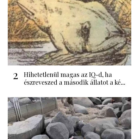
2
Hihetetlenül magas az IQ-d, ha
észreveszed a második állatot a ké...