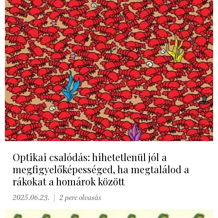
Optikai csalódás: hihetetlenül jól a
megfigyelőképességed, ha megtalálod a
rákokat a homárok között
2025.06.23.
2 perc olvasás