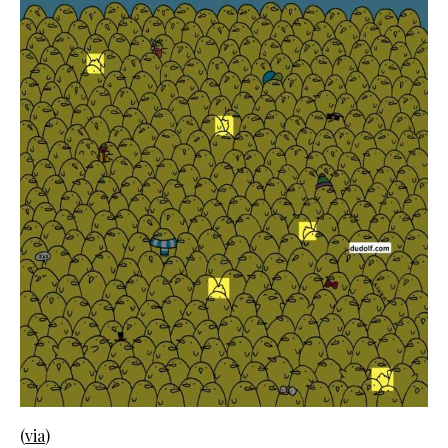
(
via
)