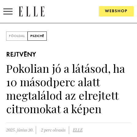
WEBSHOP
DIVAT
FŐOLDAL
PSZICHÉ
ELLE DIGITAL
REJTVÉNY
GOURMET AWARDS
Pokolian jó a látásod, ha
SZÉPSÉG
10 másodperc alatt
KULTÚRA
megtalálod az elrejtett
PSZICHÉ
citromokat a képen
ÉLETMÓD
2025. június 30.
2 perc olvasás
ELLE
PÁRKAPCSOLAT