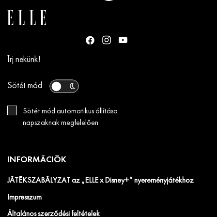
Írj nekünk!
Sötét mód
Sötét mód automatikus állítása
napszaknak megfelelően
INFORMÁCIÓK
JÁTÉKSZABÁLYZAT az „ELLE x Disney+” nyereményjátékhoz
Impresszum
Általános szerződési feltételek