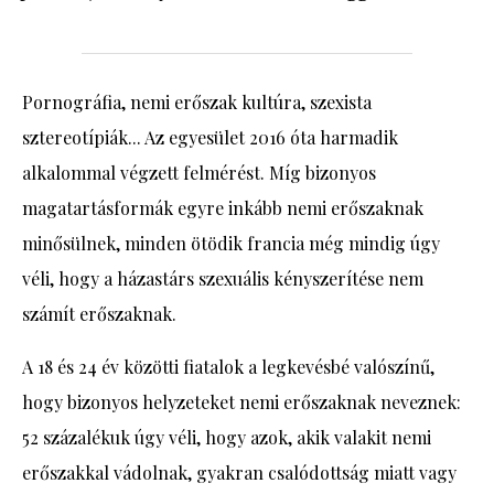
Pornográfia, nemi erőszak kultúra, szexista
sztereotípiák... Az egyesület 2016 óta harmadik
alkalommal végzett felmérést. Míg bizonyos
magatartásformák egyre inkább nemi erőszaknak
minősülnek, minden ötödik francia még mindig úgy
véli, hogy a házastárs szexuális kényszerítése nem
számít erőszaknak.
A 18 és 24 év közötti fiatalok a legkevésbé valószínű,
hogy bizonyos helyzeteket nemi erőszaknak neveznek:
52 százalékuk úgy véli, hogy azok, akik valakit nemi
erőszakkal vádolnak, gyakran csalódottság miatt vagy