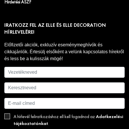
Hirdetési ÁSZF
IRATKOZZ FEL AZ ELLE ÉS ELLE DECORATION
HÍRLEVELÉRE!
Előfizetői akciók, exkluzív eseménymeghívók és
cikkajánlók. Értesülj elsőként a velünk kapcsolatos hírekről
és less be a kulisszák mögé!
Adatkezelési
A hírlevél feliratkozáshoz ell kell fogadnod az
tájékoztatónkat
.