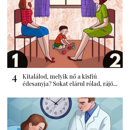
4
Kitalálod, melyik nő a kisfiú
édesanyja? Sokat elárul rólad, rájö...