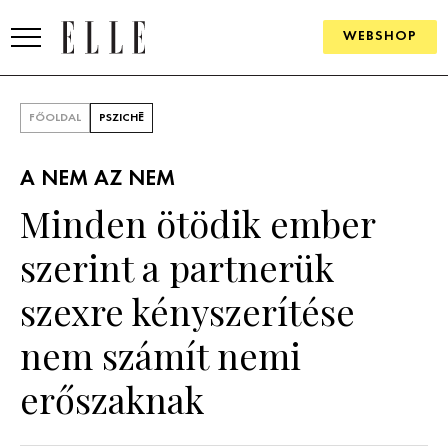
WEBSHOP
DIVAT
FŐOLDAL
PSZICHÉ
ELLE DIGITAL
A NEM AZ NEM
GOURMET AWARDS
Minden ötödik ember
SZÉPSÉG
szerint a partnerük
KULTÚRA
szexre kényszerítése
PSZICHÉ
nem számít nemi
erőszaknak
ÉLETMÓD
PÁRKAPCSOLAT