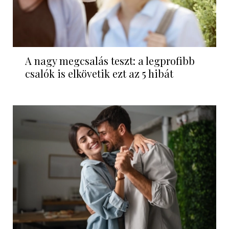
A nagy megcsalás teszt: a legprofibb
csalók is elkövetik ezt az 5 hibát