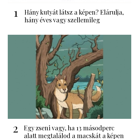
1
Hány kutyát látsz a képen? Elárulja,
hány éves vagy szellemileg
2
Egy zseni vagy, ha 13 másodperc
alatt megtalálod a macskát a képen