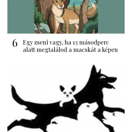
6
Egy zseni vagy, ha 13 másodperc
alatt megtalálod a macskát a képen