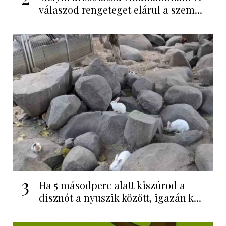
válaszod rengeteget elárul a szem...
3
Ha 5 másodperc alatt kiszúrod a
disznót a nyuszik között, igazán k...