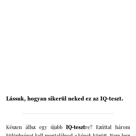
HÍRLEVÉL
Lássuk, hogyan sikerül neked ez az IQ-teszt.
Készen állsz egy újabb
IQ-teszt
re? Ezúttal három
különbséget kell megtalálnod a
képek
között. Nem lesz