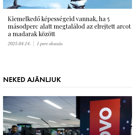
Kiemelkedő képességeid vannak, ha 5
másodperc alatt megtalálod az elrejtett arcot
a madarak között
2025.04.14.
1 perc olvasás
NEKED AJÁNLJUK