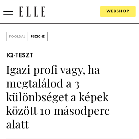
WEBSHOP
DIVAT
FŐOLDAL
PSZICHÉ
ELLE DIGITAL
IQ-TESZT
GOURMET AWARDS
Igazi profi vagy, ha
SZÉPSÉG
megtalálod a 3
KULTÚRA
különbséget a képek
PSZICHÉ
között 10 másodperc
alatt
ÉLETMÓD
PÁRKAPCSOLAT