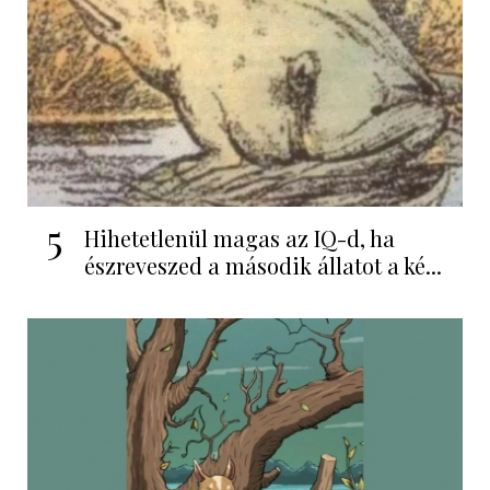
5
Hihetetlenül magas az IQ-d, ha
észreveszed a második állatot a ké...