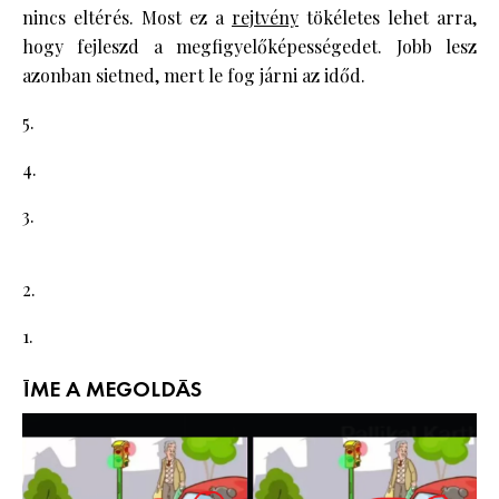
nincs eltérés. Most ez a
rejtvény
tökéletes lehet arra,
hogy fejleszd a megfigyelőképességedet. Jobb lesz
azonban sietned, mert le fog járni az időd.
5.
4.
3.
2.
1.
ÍME A MEGOLDÁS