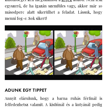
egyszerű, de ha igazán szemfüles vagy, akkor már 10
másodperc alatt sikerülhet a feladat. Lássuk, hogy
menni fog-e. Sok sikert!
ADUNK EGY TIPPET
Annyit elárulunk, hogy a barna ruhás férfinál is
felfedezhetsz valamit. A kisfiúnál és a kutyánál pedig