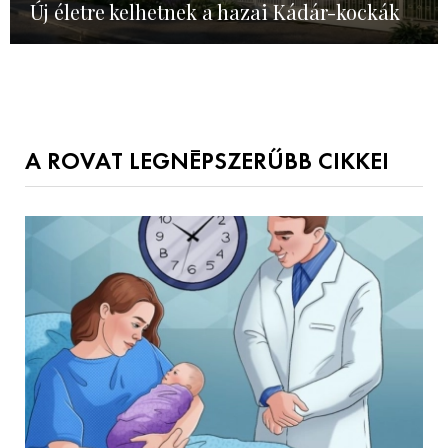
Új életre kelhetnek a hazai Kádár-kockák
A ROVAT LEGNÉPSZERŰBB CIKKEI