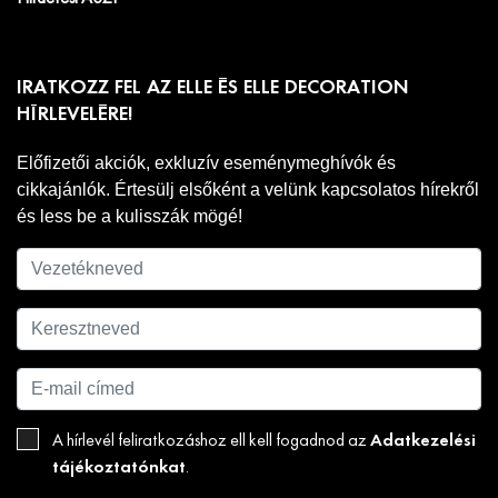
IRATKOZZ FEL AZ ELLE ÉS ELLE DECORATION
HÍRLEVELÉRE!
Előfizetői akciók, exkluzív eseménymeghívók és
cikkajánlók. Értesülj elsőként a velünk kapcsolatos hírekről
és less be a kulisszák mögé!
Adatkezelési
A hírlevél feliratkozáshoz ell kell fogadnod az
tájékoztatónkat
.