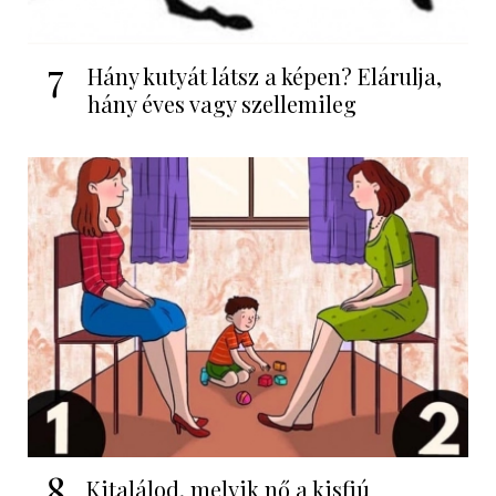
7
Hány kutyát látsz a képen? Elárulja,
hány éves vagy szellemileg
8
Kitalálod, melyik nő a kisfiú