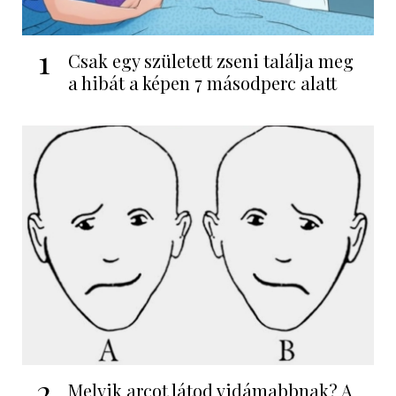
1
Csak egy született zseni találja meg
a hibát a képen 7 másodperc alatt
2
Melyik arcot látod vidámabbnak? A