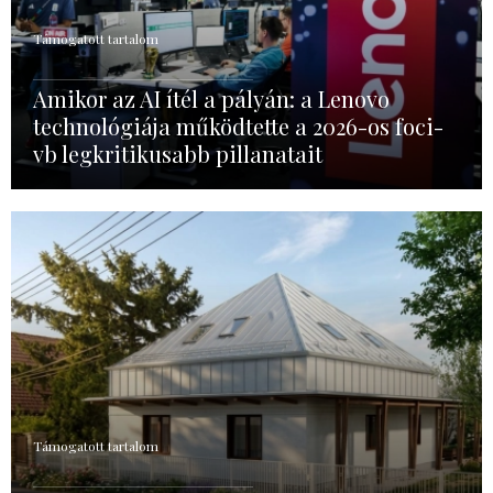
Támogatott tartalom
Amikor az AI ítél a pályán: a Lenovo
technológiája működtette a 2026-os foci-
vb legkritikusabb pillanatait
Támogatott tartalom