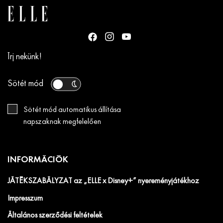
Írj nekünk!
Sötét mód
Sötét mód automatikus állítása
napszaknak megfelelően
INFORMÁCIÓK
JÁTÉKSZABÁLYZAT az „ELLE x Disney+” nyereményjátékhoz
Impresszum
Általános szerződési feltételek