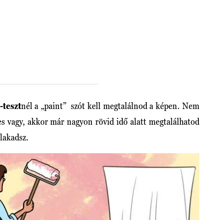
-teszt
nél a „paint” szót kell megtalálnod a képen. Nem
es vagy, akkor már nagyon rövid idő alatt megtalálhatod
elakadsz.