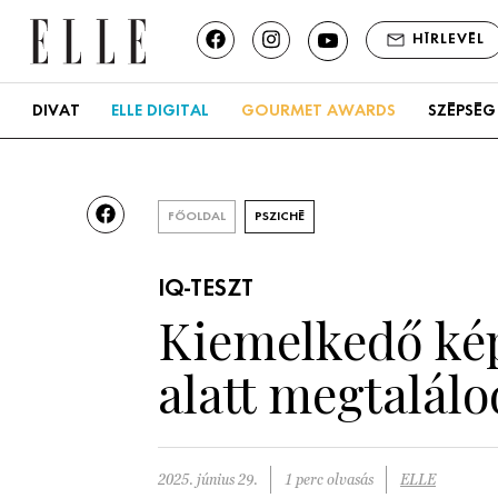
HÍRLEVÉL
DIVAT
ELLE DIGITAL
GOURMET AWARDS
SZÉPSÉG
FŐOLDAL
PSZICHÉ
IQ-TESZT
Kiemelkedő kép
alatt megtalálod
2025. június 29.
1 perc olvasás
ELLE