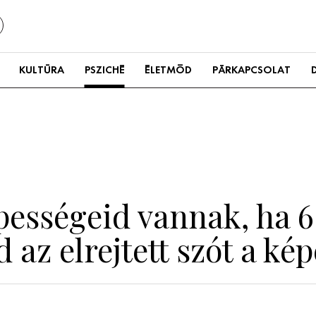
KULTÚRA
PSZICHÉ
ÉLETMÓD
PÁRKAPCSOLAT
ességeid vannak, ha 
 az elrejtett szót a ké