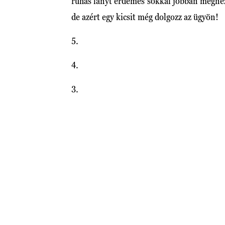
ruhás lányt érdemes sokkal jobban megnéz
de azért egy kicsit még dolgozz az ügyön!
5.
4.
3.