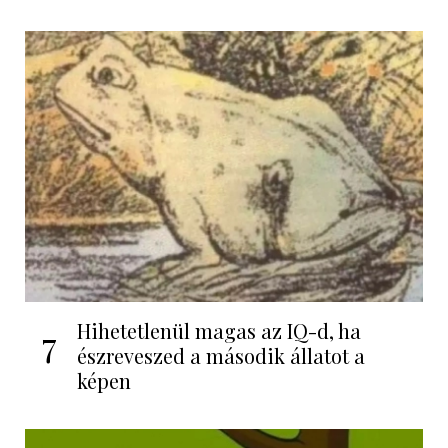
Hihetetlenül magas az IQ-d, ha
7
észreveszed a második állatot a
képen