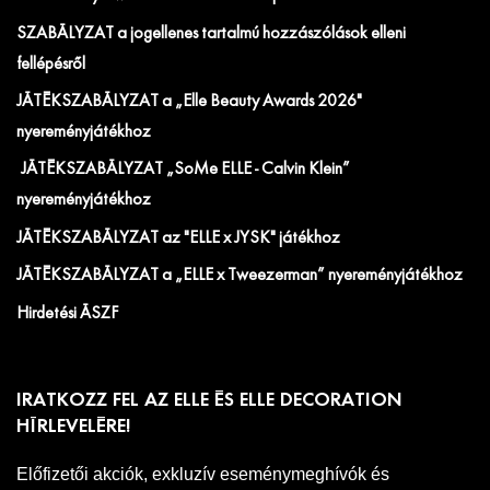
SZABÁLYZAT a jogellenes tartalmú hozzászólások elleni
fellépésről
JÁTÉKSZABÁLYZAT a „Elle Beauty Awards 2026"
nyereményjátékhoz
JÁTÉKSZABÁLYZAT „SoMe ELLE - Calvin Klein”
nyereményjátékhoz
JÁTÉKSZABÁLYZAT az "ELLE x JYSK" játékhoz
JÁTÉKSZABÁLYZAT a „ELLE x Tweezerman” nyereményjátékhoz
Hirdetési ÁSZF
IRATKOZZ FEL AZ ELLE ÉS ELLE DECORATION
HÍRLEVELÉRE!
Előfizetői akciók, exkluzív eseménymeghívók és