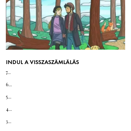
INDUL A VISSZASZÁMLÁLÁS
7...
6...
5...
4...
3...