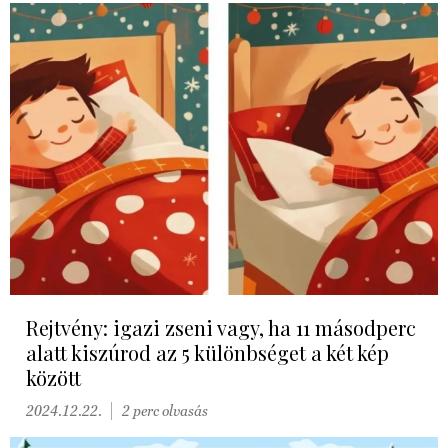
Rejtvény: igazi zseni vagy, ha 11 másodperc
alatt kiszúrod az 5 különbséget a két kép
között
2024.12.22.
2 perc olvasás