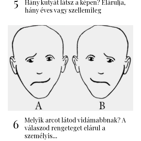
5
Hány kutyát látsz a képen? Elárulja,
hány éves vagy szellemileg
Melyik arcot látod vidámabbnak? A
6
válaszod rengeteget elárul a
személyis...