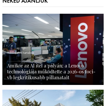
NEKED AJÁNLJUK
Támogatott tartalom
Amikor az AI ítél a pályán: a Lenovo
technológiája működtette a 2026-os foci-
vb legkritikusabb pillanatait