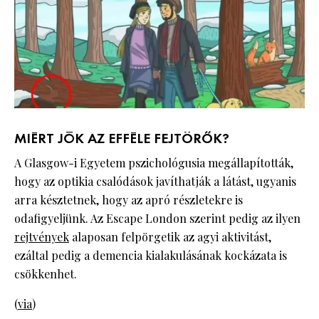
MIÉRT JÓK AZ EFFÉLE FEJTÖRŐK?
A Glasgow-i Egyetem pszichológusia megállapították,
hogy az optikia csalódások javíthatják a látást, ugyanis
arra késztetnek, hogy az apró részletekre is
odafigyeljünk. Az Escape London szerint pedig az ilyen
rejtvények
alaposan felpörgetik az agyi aktivitást,
ezáltal pedig a demencia kialakulásának kockázata is
csökkenhet.
(
via
)