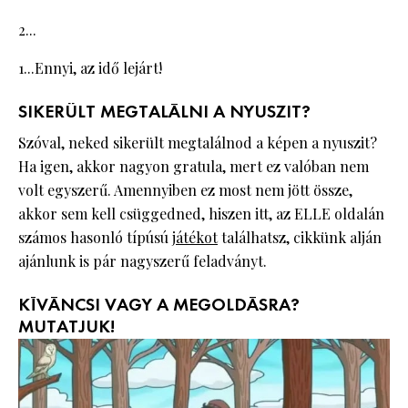
2...
1...Ennyi, az idő lejárt!
SIKERÜLT MEGTALÁLNI A NYUSZIT?
Szóval, neked sikerült megtalálnod a képen a nyuszit?
Ha igen, akkor nagyon gratula, mert ez valóban nem
volt egyszerű. Amennyiben ez most nem jött össze,
akkor sem kell csüggedned, hiszen itt, az ELLE oldalán
számos hasonló típúsú
játékot
találhatsz, cikkünk alján
ajánlunk is pár nagyszerű feladványt.
KÍVÁNCSI VAGY A MEGOLDÁSRA?
MUTATJUK!