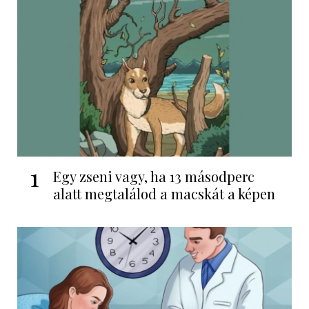
1
Egy zseni vagy, ha 13 másodperc
alatt megtalálod a macskát a képen