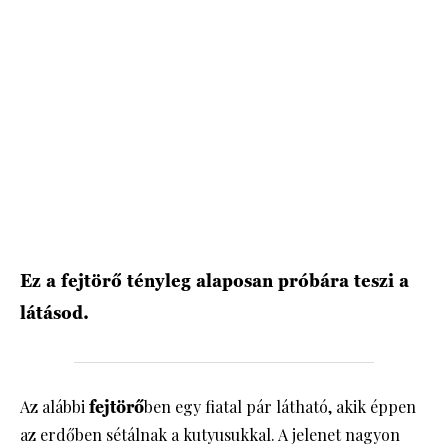
HÍRLEVÉL
Ez a fejtörő tényleg alaposan próbára teszi a
látásod.
Az alábbi
fejtörő
ben egy fiatal pár látható, akik éppen
az erdőben sétálnak a kutyusukkal. A jelenet nagyon