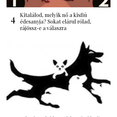
Kitalálod, melyik nő a kisfiú
4
édesanyja? Sokat elárul rólad,
rájössz-e a válaszra