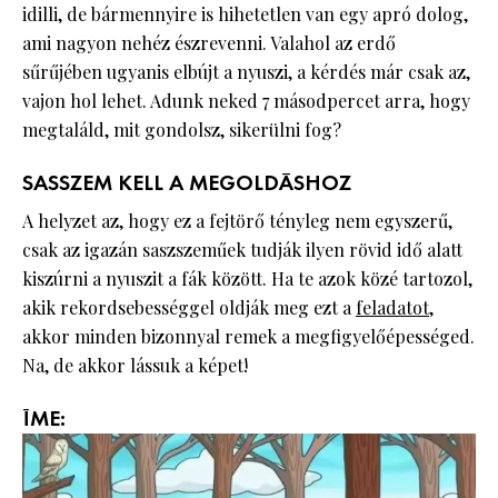
idilli, de bármennyire is hihetetlen van egy apró dolog,
ami nagyon nehéz észrevenni. Valahol az erdő
sűrűjében ugyanis elbújt a nyuszi, a kérdés már csak az,
vajon hol lehet. Adunk neked 7 másodpercet arra, hogy
megtaláld, mit gondolsz, sikerülni fog?
SASSZEM KELL A MEGOLDÁSHOZ
A helyzet az, hogy ez a fejtörő tényleg nem egyszerű,
csak az igazán saszszeműek tudják ilyen rövid idő alatt
kiszúrni a nyuszit a fák között. Ha te azok közé tartozol,
akik rekordsebességgel oldják meg ezt a
feladatot
,
akkor minden bizonnyal remek a megfigyelőépességed.
Na, de akkor lássuk a képet!
ÍME: