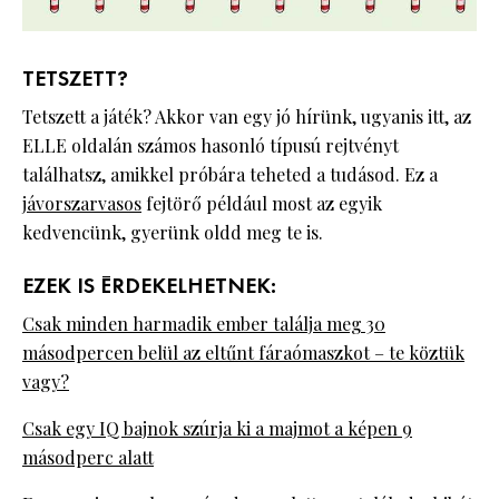
TETSZETT?
Tetszett a játék? Akkor van egy jó hírünk, ugyanis itt, az
ELLE oldalán számos hasonló típusú rejtvényt
találhatsz, amikkel próbára teheted a tudásod. Ez a
jávorszarvasos
fejtörő például most az egyik
kedvencünk, gyerünk oldd meg te is.
EZEK IS ÉRDEKELHETNEK:
Csak minden harmadik ember találja meg 30
másodpercen belül az eltűnt fáraómaszkot – te köztük
vagy?
Csak egy IQ bajnok szúrja ki a majmot a képen 9
másodperc alatt