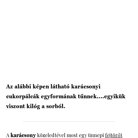
HÍRLEVÉL
Az alábbi képen látható karácsonyi
cukorpálcák egyformának tűnnek....egyikük
viszont kilóg a sorból.
A
karácsony
közeledtével most egy ünnepi
fejtörőt