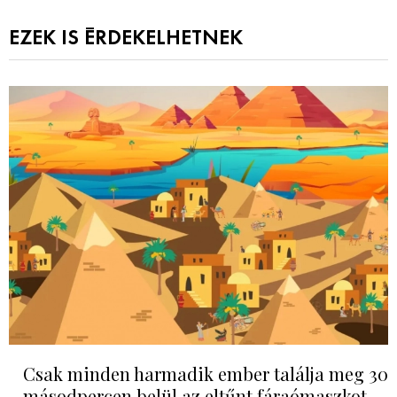
EZEK IS ÉRDEKELHETNEK
Csak minden harmadik ember találja meg 30
másodpercen belül az eltűnt fáraómaszkot –