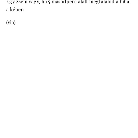
Egy zseni vagy, ha 5 másodperc alatt megtalálod a hibát
a képen
(
via
)