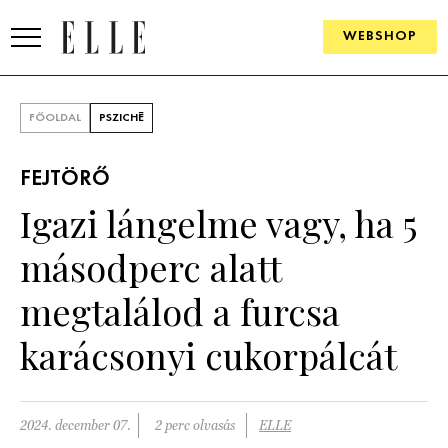
WEBSHOP
DIVAT
FŐOLDAL
PSZICHÉ
ELLE DIGITAL
FEJTÖRŐ
GOURMET AWARDS
Igazi lángelme vagy, ha 5
SZÉPSÉG
másodperc alatt
KULTÚRA
megtalálod a furcsa
PSZICHÉ
karácsonyi cukorpálcát
ÉLETMÓD
2024. december 07.
2 perc olvasás
ELLE
PÁRKAPCSOLAT