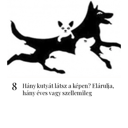
8
Hány kutyát látsz a képen? Elárulja,
hány éves vagy szellemileg