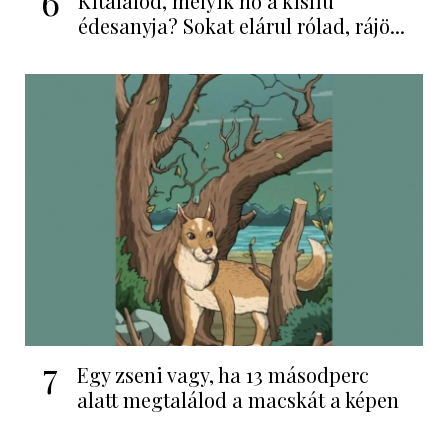
6
Kitalálod, melyik nő a kisfiú
édesanyja? Sokat elárul rólad, rájö...
7
Egy zseni vagy, ha 13 másodperc
alatt megtalálod a macskát a képen