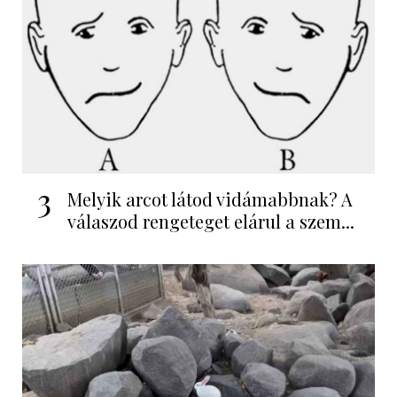
3
Melyik arcot látod vidámabbnak? A
válaszod rengeteget elárul a szem...