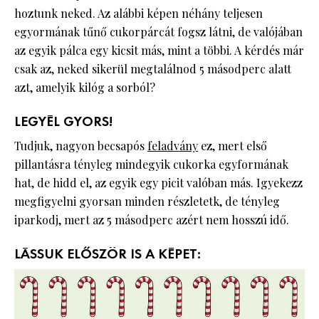
hoztunk neked. Az alábbi képen néhány teljesen
egyormának tűnő cukorpárcát fogsz látni, de valójában
az egyik pálca egy kicsit más, mint a többi. A kérdés már
csak az, neked sikerül megtalálnod 5 másodperc alatt
azt, amelyik kilóg a sorból?
LEGYÉL GYORS!
Tudjuk, nagyon becsapós
feladvány
ez, mert első
pillantásra tényleg mindegyik cukorka egyformának
hat, de hidd el, az egyik egy picit valóban más. Igyekezz
megfigyelni gyorsan minden részletetk, de tényleg
iparkodj, mert az 5 másodperc azért nem hosszú idő.
LÁSSUK ELŐSZÖR IS A KÉPET: