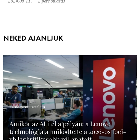
2024.05.11.
2 perc olvasás
NEKED AJÁNLJUK
Támogatott tartalom
Amikor az AI ítél a pályán: a Lenovo
technológiája működtette a 2026-os foci-
vb legkritikusabb pillanatait