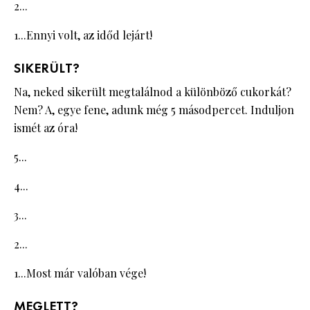
2...
1...Ennyi volt, az időd lejárt!
SIKERÜLT?
Na, neked sikerült megtalálnod a különböző cukorkát?
Nem? A, egye fene, adunk még 5 másodpercet. Induljon
ismét az óra!
5...
4...
3...
2...
1...Most már valóban vége!
MEGLETT?