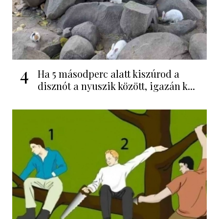
4
Ha 5 másodperc alatt kiszúrod a
disznót a nyuszik között, igazán k...