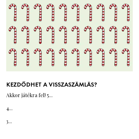
KEZDŐDHET A VISSZASZÁMLÁS?
Akkor játékra fel! 5...
4...
3...