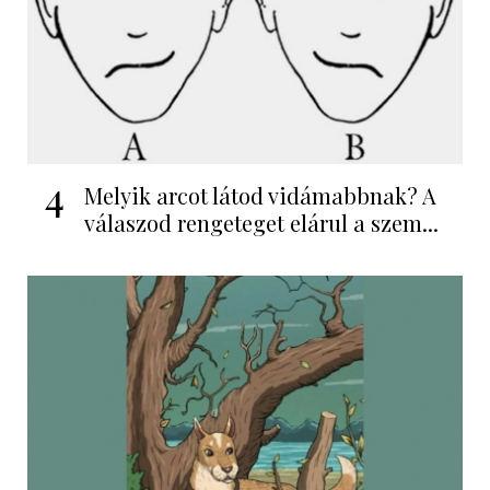
4
Melyik arcot látod vidámabbnak? A
válaszod rengeteget elárul a szem...