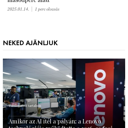
2025.01.14.
1 perc olvasás
NEKED AJÁNLJUK
Támogatott tartalom
Amikor az AI ítél a pályán: a Lenovo