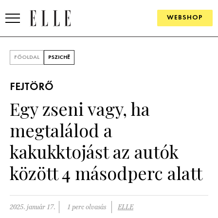
WEBSHOP
DIVAT
FŐOLDAL
PSZICHÉ
ELLE DIGITAL
FEJTÖRŐ
GOURMET AWARDS
Egy zseni vagy, ha
SZÉPSÉG
megtalálod a
KULTÚRA
kakukktojást az autók
PSZICHÉ
között 4 másodperc alatt
ÉLETMÓD
2025. január 17.
1 perc olvasás
ELLE
PÁRKAPCSOLAT