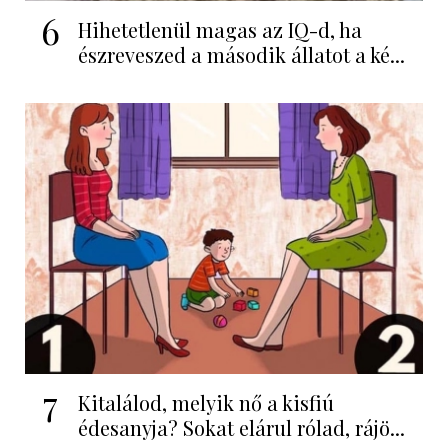
6
Hihetetlenül magas az IQ-d, ha
észreveszed a második állatot a ké...
7
Kitalálod, melyik nő a kisfiú
édesanyja? Sokat elárul rólad, rájö...