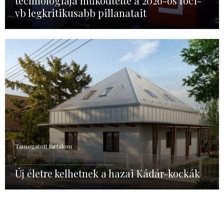
technológiája működtette a 2026-os foci-
vb legkritikusabb pillanatait
Támogatott tartalom
Új életre kelhetnek a hazai Kádár-kockák