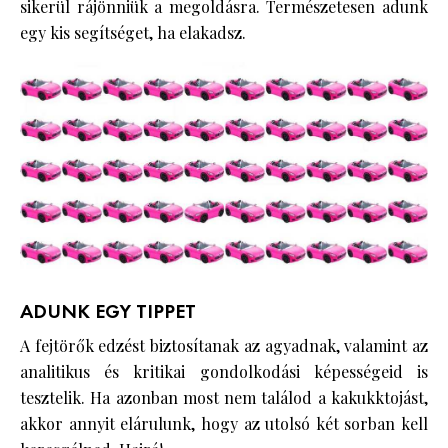
sikerül rájönniük a megoldásra. Természetesen adunk
egy kis segítséget, ha elakadsz.
ADUNK EGY TIPPET
A fejtörők edzést biztosítanak az agyadnak, valamint az
analitikus és kritikai gondolkodási képességeid is
tesztelik. Ha azonban most nem találod a kakukktojást,
akkor annyit elárulunk, hogy az utolsó két sorban kell