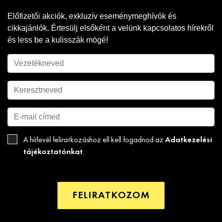
Előfizetői akciók, exkluzív eseménymeghívók és
cikkajánlók. Értesülj elsőként a velünk kapcsolatos hírekről
és less be a kulisszák mögé!
Adatkezelési
A hírlevél feliratkozáshoz ell kell fogadnod az
tájékoztatónkat
.
FELIRATKOZOM