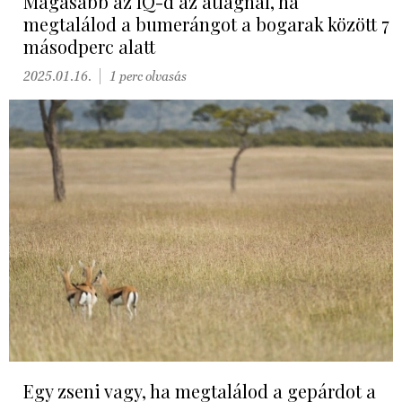
Magasabb az IQ-d az átlagnál, ha
megtalálod a bumerángot a bogarak között 7
másodperc alatt
2025.01.16.
1 perc olvasás
Egy zseni vagy, ha megtalálod a gepárdot a