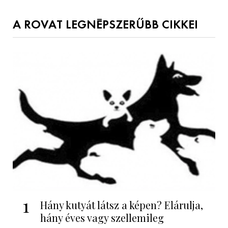
A ROVAT LEGNÉPSZERŰBB CIKKEI
1
Hány kutyát látsz a képen? Elárulja,
hány éves vagy szellemileg