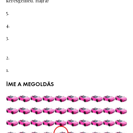
keresgélned. Hajrá!
5.
4.
3.
2.
1.
ÍME A MEGOLDÁS