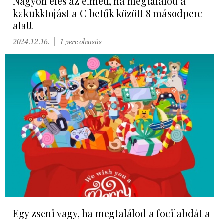
Nagyon éles az elméd, ha megtalálod a
kakukktojást a C betűk között 8 másodperc
alatt
2024.12.16.
1 perc olvasás
Egy zseni vagy, ha megtalálod a focilabdát a