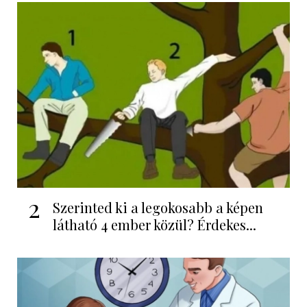
2
Szerinted ki a legokosabb a képen
látható 4 ember közül? Érdekes...