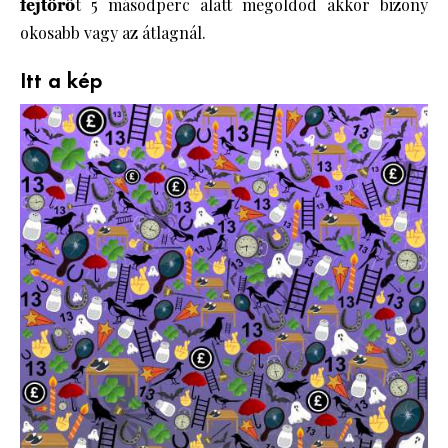
fejtörő
t 5 másodperc alatt megoldod akkor bizony
okosabb vagy az átlagnál.
Itt a kép