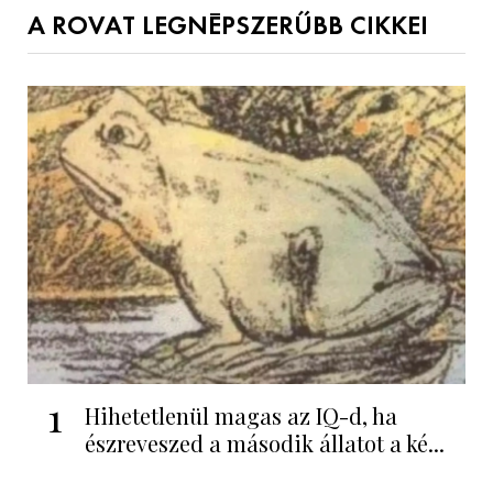
A ROVAT LEGNÉPSZERŰBB CIKKEI
1
Hihetetlenül magas az IQ-d, ha
észreveszed a második állatot a ké...