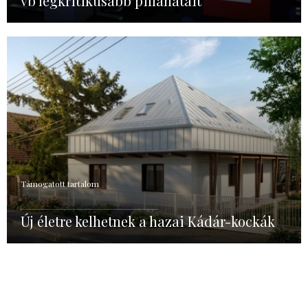
vb legkritikusabb pillanatait
Támogatott tartalom
Új életre kelhetnek a hazai Kádár-kockák