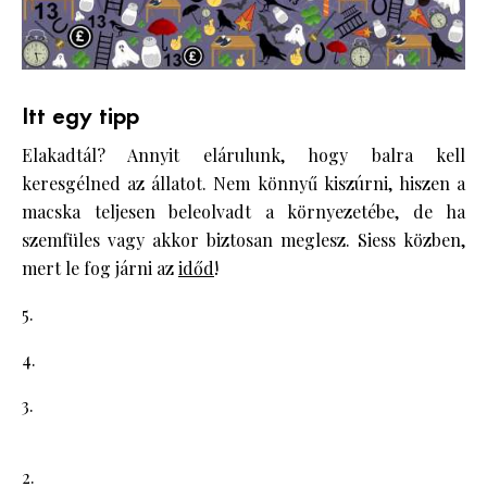
Itt egy tipp
Elakadtál? Annyit elárulunk, hogy balra kell
keresgélned az állatot. Nem könnyű kiszúrni, hiszen a
macska teljesen beleolvadt a környezetébe, de ha
szemfüles vagy akkor biztosan meglesz. Siess közben,
mert le fog járni az
időd
!
5.
4.
3.
2.