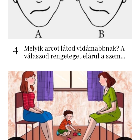
4
Melyik arcot látod vidámabbnak? A
válaszod rengeteget elárul a szem...