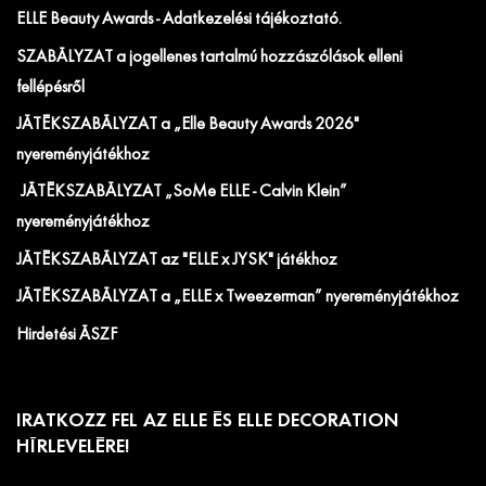
ELLE Beauty Awards - Adatkezelési tájékoztató.
SZABÁLYZAT a jogellenes tartalmú hozzászólások elleni
fellépésről
JÁTÉKSZABÁLYZAT a „Elle Beauty Awards 2026"
nyereményjátékhoz
JÁTÉKSZABÁLYZAT „SoMe ELLE - Calvin Klein”
nyereményjátékhoz
JÁTÉKSZABÁLYZAT az "ELLE x JYSK" játékhoz
JÁTÉKSZABÁLYZAT a „ELLE x Tweezerman” nyereményjátékhoz
Hirdetési ÁSZF
IRATKOZZ FEL AZ ELLE ÉS ELLE DECORATION
HÍRLEVELÉRE!