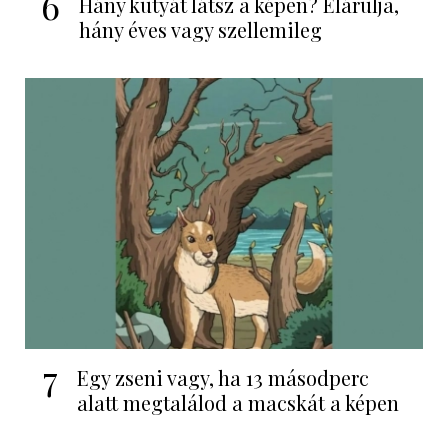
6
Hány kutyát látsz a képen? Elárulja,
hány éves vagy szellemileg
7
Egy zseni vagy, ha 13 másodperc
alatt megtalálod a macskát a képen