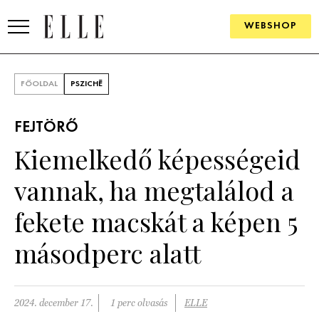
WEBSHOP
DIVAT
FŐOLDAL
PSZICHÉ
ELLE DIGITAL
FEJTÖRŐ
GOURMET AWARDS
Kiemelkedő képességeid
SZÉPSÉG
vannak, ha megtalálod a
KULTÚRA
fekete macskát a képen 5
PSZICHÉ
másodperc alatt
ÉLETMÓD
2024. december 17.
1 perc olvasás
ELLE
PÁRKAPCSOLAT