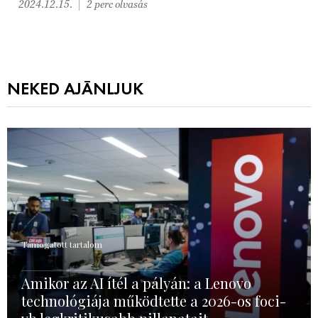
2024.12.15.
2 perc olvasás
NEKED AJÁNLJUK
Támogatott tartalom
Amikor az AI ítél a pályán: a Lenovo
technológiája működtette a 2026-os foci-