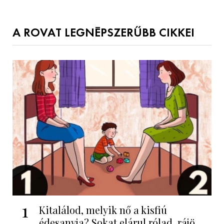
A ROVAT LEGNÉPSZERŰBB CIKKEI
1
Kitalálod, melyik nő a kisfiú
édesanyja? Sokat elárul rólad, rájö...