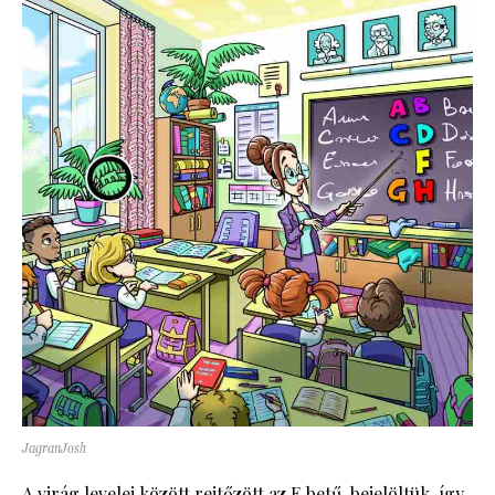
JagranJosh
A virág levelei között rejtőzött az E betű, bejelöltük, így