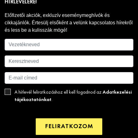
HÍRLEVELÉRE!
Előfizetői akciók, exkluzív eseménymeghívók és
cikkajánlók. Értesülj elsőként a velünk kapcsolatos hírekről
és less be a kulisszák mögé!
Adatkezelési
A hírlevél feliratkozáshoz ell kell fogadnod az
tájékoztatónkat
.
FELIRATKOZOM