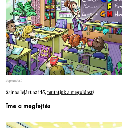
JagranJosh
Sajnos lejárt az idő,
mutatjuk a megoldást
!
Íme a megfejtés