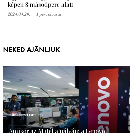
képen 8 másodperc alatt
2024.04.29.
1 perc olvasás
NEKED AJÁNLJUK
Támogatott tartalom
Amikor az AI ítél a pályán: a Lenovo