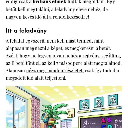
eddig csak a
briliáns elmék
tudtak megoldani. Egy
betűt kell megtalálni, a feladvány eleve nehéz, de
nagyon kevés idő áll a rendelkezésedre!
Itt a feladvány
A feladat egyszerű, nem kell mást tenned, mint
alaposan megnézni a képet, és megkeresni a betűt.
Azért, hogy ne legyen olyan nehéz a rejtvény, segítünk,
az E betű tűnt el, az kell 7 másodperc alatt megtalálnod.
Alaposan
nézz meg minden részletet
, csak így tudod a
megadott idő alatt teljesíteni.