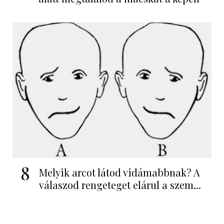
8
Melyik arcot látod vidámabbnak? A
válaszod rengeteget elárul a szem...