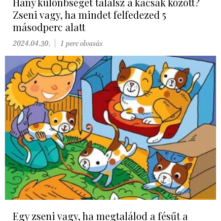
Hány különbséget találsz a kacsák között?
Zseni vagy, ha mindet felfedezed 5
másodperc alatt
2024.04.30.
1 perc olvasás
Egy zseni vagy, ha megtalálod a fésűt a