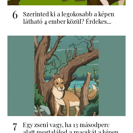
6
Szerinted ki a legokosabb a képen
látható 4 ember közül? Érdekes...
7
Egy zseni vagy, ha 13 másodperc
alatt megtalálod a macskát a képen