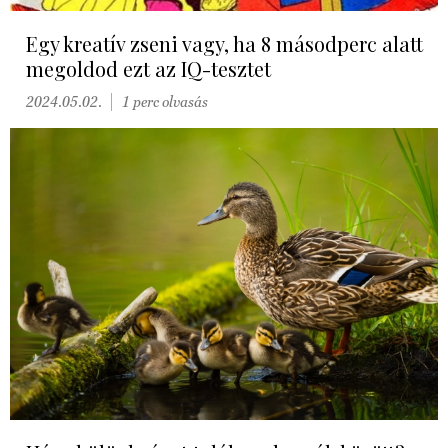
Egy kreatív zseni vagy, ha 8 másodperc alatt
megoldod ezt az IQ-tesztet
2024.05.02.
1 perc olvasás