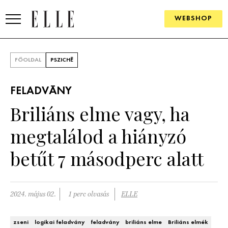
WEBSHOP
DIVAT
FŐOLDAL
PSZICHÉ
ELLE DIGITAL
FELADVÁNY
GOURMET AWARDS
Briliáns elme vagy, ha
SZÉPSÉG
megtalálod a hiányzó
KULTÚRA
betűt 7 másodperc alatt
PSZICHÉ
2024. május 02.
1 perc olvasás
ELLE
ÉLETMÓD
PÁRKAPCSOLAT
zseni
logikai feladvány
feladvány
briliáns elme
Briliáns elmék