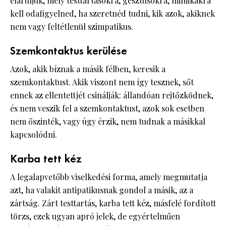
eláruljuk, mely testtartásokra, gesztusokra, mimikákra
kell odafigyelned, ha szeretnéd tudni, kik azok, akiknek
nem vagy feltétlenül szimpatikus.
Szemkontaktus kerülése
Azok, akik bíznak a másik félben, keresik a
szemkontaktust. Akik viszont nem így tesznek, sőt
ennek az ellentettjét csinálják: állandóan rejtőzködnek,
és nem veszik fel a szemkontaktust, azok sok esetben
nem őszinték, vagy úgy érzik, nem tudnak a másikkal
kapcsolódni.
Karba tett kéz
A legalapvetőbb viselkedési forma, amely megmutatja
azt, ha valakit antipatikusnak gondol a másik, az a
zártság. Zárt testtartás, karba tett kéz, másfelé fordított
törzs, ezek ugyan apró jelek, de egyértelműen