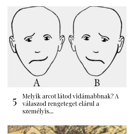
Melyik arcot látod vidámabbnak? A
5
válaszod rengeteget elárul a
személyis...