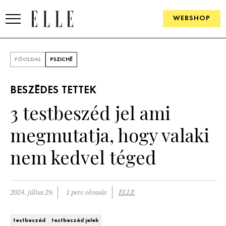
WEBSHOP
DIVAT
FŐOLDAL
PSZICHÉ
ELLE DIGITAL
BESZÉDES TETTEK
GOURMET AWARDS
3 testbeszéd jel ami
SZÉPSÉG
megmutatja, hogy valaki
KULTÚRA
nem kedvel téged
PSZICHÉ
2024. július 29.
1 perc olvasás
ELLE
ÉLETMÓD
PÁRKAPCSOLAT
testbeszéd
testbeszéd jelek