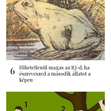
Hihetetlenül magas az IQ-d, ha
6
észreveszed a második állatot a
képen