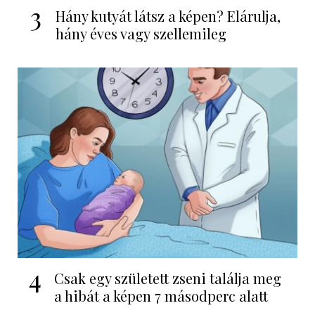
3
Hány kutyát látsz a képen? Elárulja,
hány éves vagy szellemileg
4
Csak egy született zseni találja meg
a hibát a képen 7 másodperc alatt