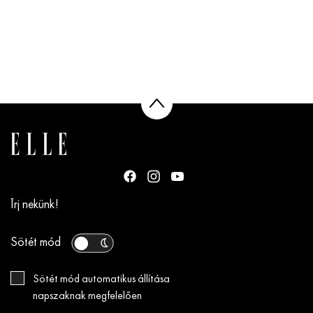
Írj nekünk!
Sötét mód
Sötét mód automatikus állítása
napszaknak megfelelően