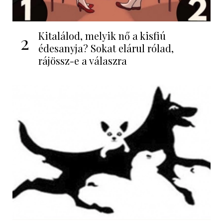
Kitalálod, melyik nő a kisfiú
2
édesanyja? Sokat elárul rólad,
rájössz-e a válaszra