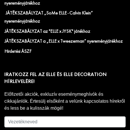
nyereményjátékhoz
JÁTÉKSZABÁLYZAT „SoMe ELLE - Calvin Klein”
nyereményjátékhoz
JÁTÉKSZABÁLYZAT az "ELLE x JYSK" játékhoz
JÁTÉKSZABÁLYZAT a „ELLE x Tweezerman” nyereményjátékhoz
Hirdetési ÁSZF
IRATKOZZ FEL AZ ELLE ÉS ELLE DECORATION
HÍRLEVELÉRE!
Előfizetői akciók, exkluzív eseménymeghívók és
cikkajánlók. Értesülj elsőként a velünk kapcsolatos hírekről
és less be a kulisszák mögé!