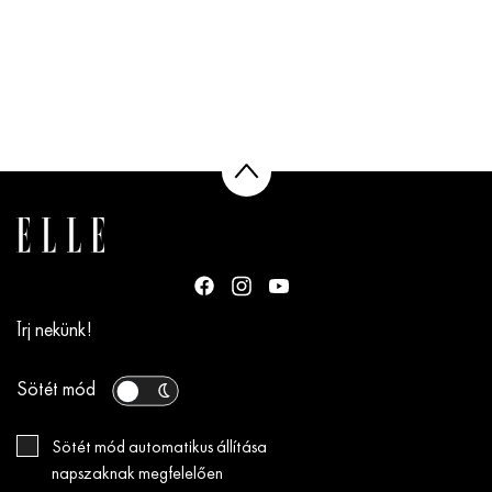
Írj nekünk!
Sötét mód
Sötét mód automatikus állítása
napszaknak megfelelően