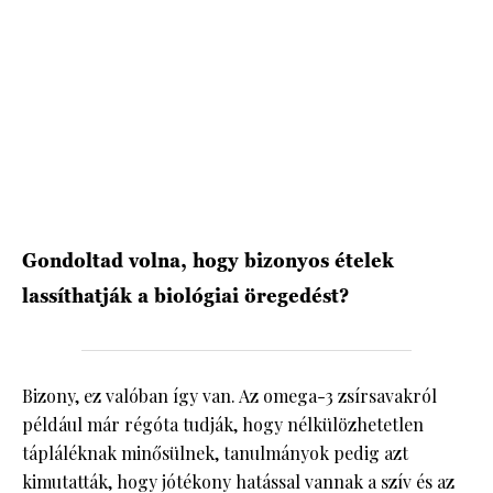
HÍRLEVÉL
Gondoltad volna, hogy bizonyos ételek
lassíthatják a biológiai öregedést?
Bizony, ez valóban így van. Az omega-3 zsírsavakról
például már régóta tudják, hogy nélkülözhetetlen
tápláléknak minősülnek, tanulmányok pedig azt
kimutatták, hogy jótékony hatással vannak a szív és az