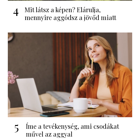
4
Mit látsz a képen? Elárulja,
mennyire aggódsz a jövőd miatt
5
Íme a tevékenység, ami csodákat
művel az aggyal