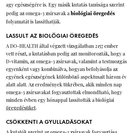
agy egészségére is. Egy másik kutatás tanúsága szerint
pedig az omega-3 zsírsavak a
biológiai öregedés
folyamatát is lassíthatják.
LASSULT AZ BIOLÓGIAI ÖREGEDÉS
A DO-HEALTH által végzett vizsgálatban 2157 ember
vett részt, a kutatásban pedig azt monitorozták, hogy a
D-vitamin, az omega-3 zsírsavak, valamint a testmozgás
egyenként vagy kombinálva, hogyan befolyásolja az
egyének egészségének különböző aspektusait három év
alatt alatt. Az eredmények tükrében, akik minden nap
omega-3 zsírsavakat fogyasztottak elmondható, hogy
minden évben egy hónappal lassították a biológiai
öregedésüket
.
CSÖKKENTI A GYULLADÁSOKAT
A kutatók szerint az omega-3 zsírsavak fogyasztása