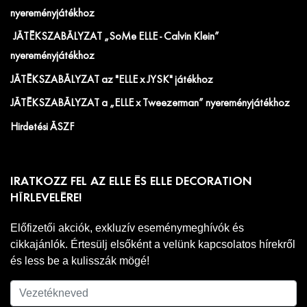
nyereményjátékhoz
JÁTÉKSZABÁLYZAT „SoMe ELLE - Calvin Klein”
nyereményjátékhoz
JÁTÉKSZABÁLYZAT az "ELLE x JYSK" játékhoz
JÁTÉKSZABÁLYZAT a „ELLE x Tweezerman” nyereményjátékhoz
Hirdetési ÁSZF
IRATKOZZ FEL AZ ELLE ÉS ELLE DECORATION
HÍRLEVELÉRE!
Előfizetői akciók, exkluzív eseménymeghívók és
cikkajánlók. Értesülj elsőként a velünk kapcsolatos hírekről
és less be a kulisszák mögé!