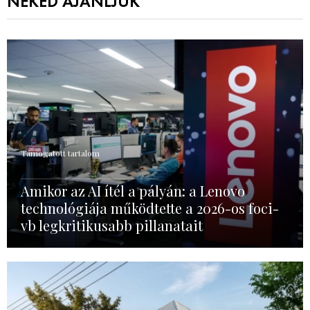
NEKED AJÁNLJUK
Támogatott tartalom
Amikor az AI ítél a pályán: a Lenovo
technológiája működtette a 2026-os foci-
vb legkritikusabb pillanatait