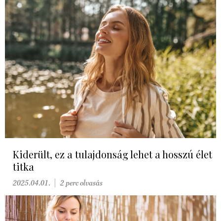
Kiderült, ez a tulajdonság lehet a hosszú élet
titka
2025.04.01.
2 perc olvasás