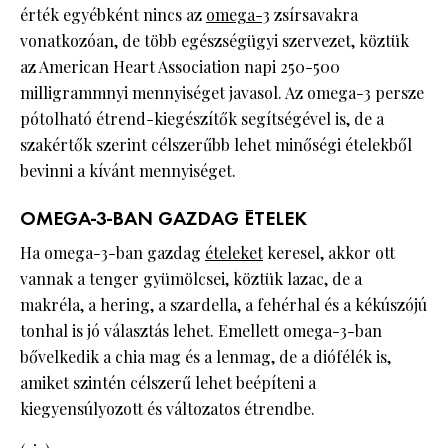
érték egyébként nincs az
omega-3
zsírsavakra
vonatkozóan, de több egészségügyi szervezet, köztük
az American Heart Association napi 250-500
milligrammnyi mennyiséget javasol. Az omega-3 persze
pótolható étrend-kiegészítők segítségével is, de a
szakértők szerint célszerűbb lehet minőségi ételekből
bevinni a kívánt mennyiséget.
OMEGA-3-BAN GAZDAG ÉTELEK
Ha omega-3-ban gazdag
ételeket
keresel, akkor ott
vannak a tenger gyümölcsei, köztük lazac, de a
makréla, a hering, a szardella, a fehérhal és a kékúszójú
tonhal is jó választás lehet. Emellett omega-3-ban
bővelkedik a chia mag és a lenmag, de a diófélék is,
amiket szintén célszerű lehet beépíteni a
kiegyensúlyozott és változatos étrendbe.