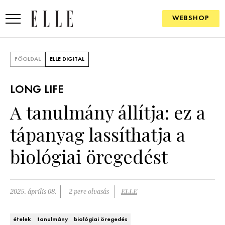
WEBSHOP
DIVAT
FŐOLDAL
ELLE DIGITAL
ELLE DIGITAL
LONG LIFE
GOURMET AWARDS
A tanulmány állítja: ez a
SZÉPSÉG
tápanyag lassíthatja a
KULTÚRA
biológiai öregedést
PSZICHÉ
2025. április 08.
2 perc olvasás
ELLE
ÉLETMÓD
PÁRKAPCSOLAT
ételek
tanulmány
biológiai öregedés