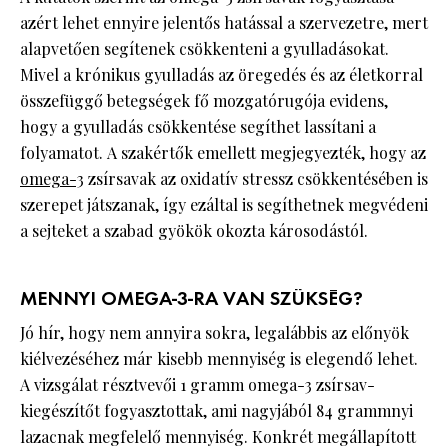
azért lehet ennyire jelentős hatással a szervezetre, mert
alapvetően segítenek csökkenteni a gyulladásokat.
Mivel a krónikus gyulladás az öregedés és az életkorral
összefüggő betegségek fő mozgatórugója evidens,
hogy a gyulladás csökkentése segíthet lassítani a
folyamatot. A szakértők emellett megjegyezték, hogy az
omega-3
zsírsavak az oxidatív stressz csökkentésében is
szerepet játszanak, így ezáltal is segíthetnek megvédeni
a sejteket a szabad gyökök okozta károsodástól.
MENNYI OMEGA-3-RA VAN SZÜKSÉG?
Jó hír, hogy nem annyira sokra, legalábbis az előnyök
kiélvezéséhez már kisebb mennyiség is elegendő lehet.
A vizsgálat résztvevői 1 gramm omega-3 zsírsav-
kiegészítőt fogyasztottak, ami nagyjából 84 grammnyi
lazacnak megfelelő mennyiség. Konkrét megállapított