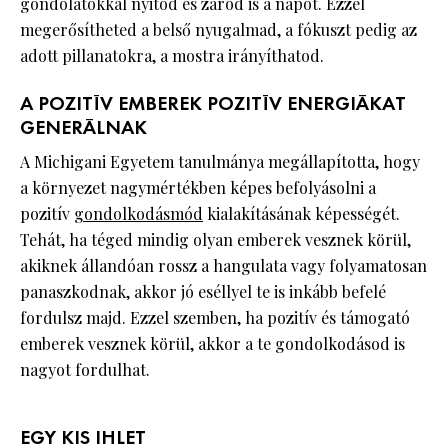
gondolatokkal nyitod és zárod is a napot. Ezzel
megerősítheted a belső nyugalmad, a fókuszt pedig az
adott pillanatokra, a mostra irányíthatod.
A POZITÍV EMBEREK POZITÍV ENERGIÁKAT
GENERÁLNAK
A Michigani Egyetem tanulmánya megállapította, hogy
a környezet nagymértékben képes befolyásolni a
pozitív
gondolkodásmód
kialakításának képességét.
Tehát, ha téged mindig olyan emberek vesznek körül,
akiknek állandóan rossz a hangulata vagy folyamatosan
panaszkodnak, akkor jó eséllyel te is inkább befelé
fordulsz majd. Ezzel szemben, ha pozitív és támogató
emberek vesznek körül, akkor a te gondolkodásod is
nagyot fordulhat.
EGY KIS IHLET