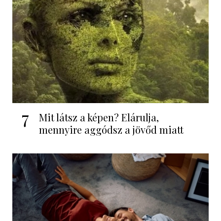
7
Mit látsz a képen? Elárulja,
mennyire aggódsz a jövőd miatt