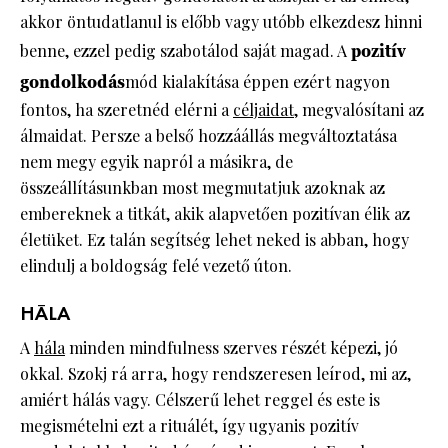
akkor öntudatlanul is előbb vagy utóbb elkezdesz hinni
benne, ezzel pedig szabotálod saját magad. A
pozitív
gondolkodás
mód kialakítása éppen ezért nagyon
fontos, ha szeretnéd elérni a
céljaidat
, megvalósítani az
álmaidat. Persze a belső hozzáállás megváltoztatása
nem megy egyik napról a másikra, de
összeállításunkban most megmutatjuk azoknak az
embereknek a titkát, akik alapvetően pozitívan élik az
életüket. Ez talán segítség lehet neked is abban, hogy
elindulj a boldogság felé vezető úton.
HÁLA
A
hála
minden mindfulness szerves részét képezi, jó
okkal. Szokj rá arra, hogy rendszeresen leírod, mi az,
amiért hálás vagy. Célszerű lehet reggel és este is
megismételni ezt a rituálét, így ugyanis pozitív