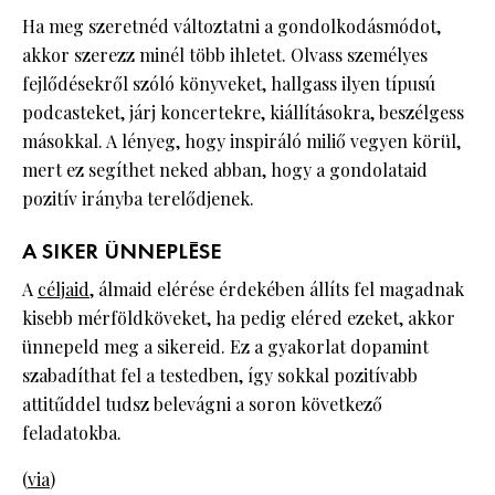
Ha meg szeretnéd változtatni a gondolkodásmódot,
akkor szerezz minél több ihletet. Olvass személyes
fejlődésekről szóló könyveket, hallgass ilyen típusú
podcasteket, járj koncertekre, kiállításokra, beszélgess
másokkal. A lényeg, hogy inspiráló miliő vegyen körül,
mert ez segíthet neked abban, hogy a gondolataid
pozitív irányba terelődjenek.
A SIKER ÜNNEPLÉSE
A
céljaid
, álmaid elérése érdekében állíts fel magadnak
kisebb mérföldköveket, ha pedig eléred ezeket, akkor
ünnepeld meg a sikereid. Ez a gyakorlat dopamint
szabadíthat fel a testedben, így sokkal pozitívabb
attitűddel tudsz belevágni a soron következő
feladatokba.
(
via
)