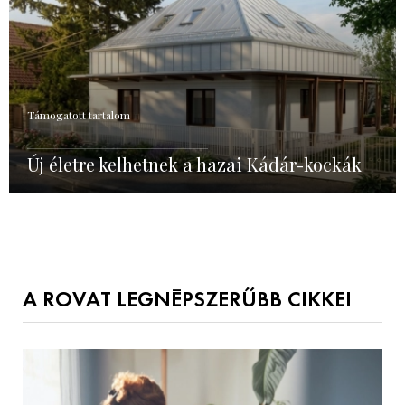
Támogatott tartalom
Új életre kelhetnek a hazai Kádár-kockák
A ROVAT LEGNÉPSZERŰBB CIKKEI