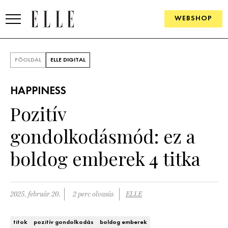
WEBSHOP
DIVAT
FŐOLDAL
ELLE DIGITAL
ELLE DIGITAL
HAPPINESS
GOURMET AWARDS
Pozitív
SZÉPSÉG
gondolkodásmód: ez a
KULTÚRA
boldog emberek 4 titka
PSZICHÉ
2025. február 20.
2 perc olvasás
ELLE
ÉLETMÓD
PÁRKAPCSOLAT
titok
pozitív gondolkodás
boldog emberek