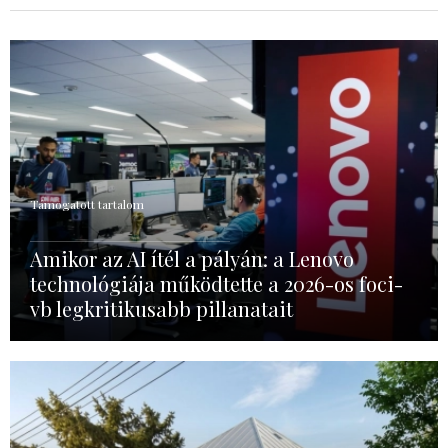
Támogatott tartalom
Amikor az AI ítél a pályán: a Lenovo
technológiája működtette a 2026-os foci-
vb legkritikusabb pillanatait