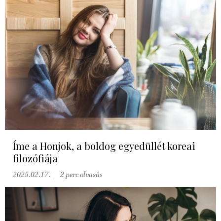
Íme a Honjok, a boldog egyedüllét koreai
filozófiája
2025.02.17.
2 perc olvasás