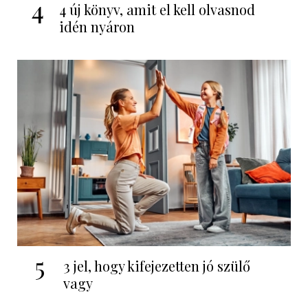
4
4 új könyv, amit el kell olvasnod
idén nyáron
5
3 jel, hogy kifejezetten jó szülő
vagy