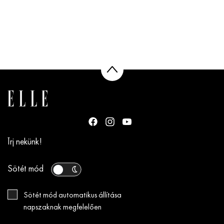
Írj nekünk!
Sötét mód
Sötét mód automatikus állítása
napszaknak megfelelően