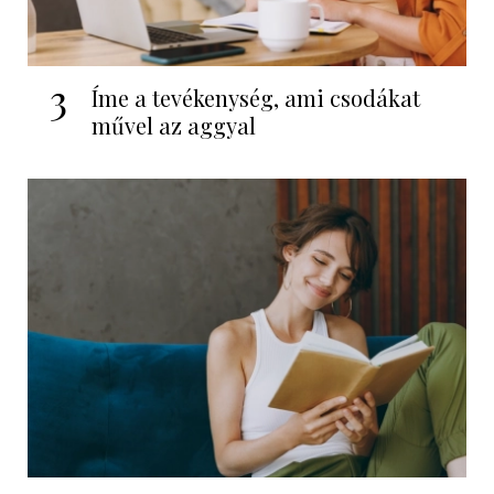
3
Íme a tevékenység, ami csodákat
művel az aggyal