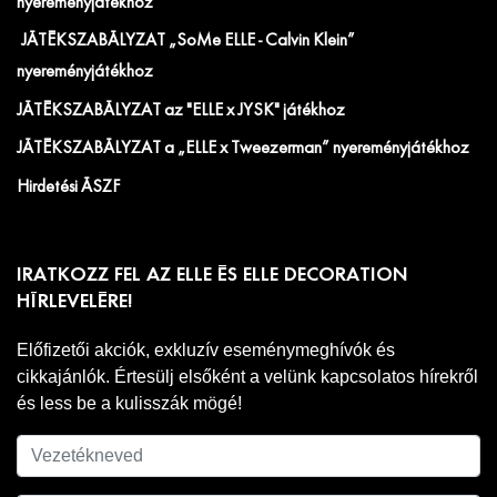
nyereményjátékhoz
JÁTÉKSZABÁLYZAT „SoMe ELLE - Calvin Klein”
nyereményjátékhoz
JÁTÉKSZABÁLYZAT az "ELLE x JYSK" játékhoz
JÁTÉKSZABÁLYZAT a „ELLE x Tweezerman” nyereményjátékhoz
Hirdetési ÁSZF
IRATKOZZ FEL AZ ELLE ÉS ELLE DECORATION
HÍRLEVELÉRE!
Előfizetői akciók, exkluzív eseménymeghívók és
cikkajánlók. Értesülj elsőként a velünk kapcsolatos hírekről
és less be a kulisszák mögé!