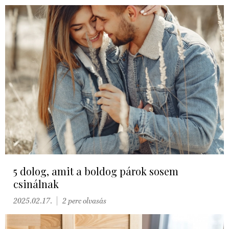
5 dolog, amit a boldog párok sosem
csinálnak
2025.02.17.
2 perc olvasás