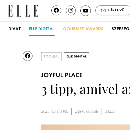
HÍRLEVÉL
DIVAT
ELLE DIGITAL
GOURMET AWARDS
SZÉPSÉG
FŐOLDAL
ELLE DIGITAL
JOYFUL PLACE
3 tipp, amivel 
2025. április 03.
2 perc olvasás
ELLE