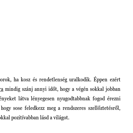
orok, ha kosz és rendetlenség uralkodik. Éppen ezért
ra
mindig szánj annyi időt, hogy a végén sokkal jobban
nyeket látva lényegesen nyugodtabbnak fogod érezni
hogy sose feledkezz meg a rendszeres szellőztetésről,
okkal pozitívabban lásd a világot.