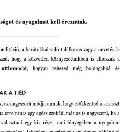
nságot és nyugalmat kell éreznünk.
editáció, a barátokkal való találkozás vagy a nevetés is
zzal, hogy a közvetlen környezetünkben is elhozzuk a
z
otthon
odat, hogyan teheted még boldogabbá és
AK A TIÉD
z, az nagyszerű módja annak, hogy csökkentsd a stresszt
a erre nincs egy egész szobád, már az is nagyszerű, ha a
 választani egy kis részt, ami lényegében a nyugalom
es párnával, takaróval, gyertyával vagy éppen néhány jó