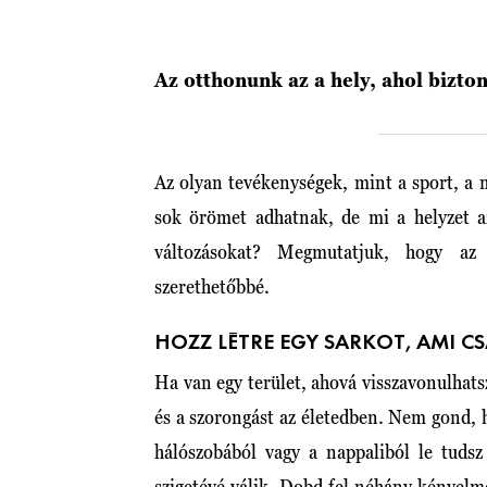
Az otthonunk az a hely, ahol bizto
Az olyan tevékenységek, mint a sport, a m
sok örömet adhatnak, de mi a helyzet a
változásokat? Megmutatjuk, hogy a
szerethetőbbé.
HOZZ LÉTRE EGY SARKOT, AMI CS
Ha van egy terület, ahová visszavonulhats
és a szorongást az életedben. Nem gond, h
hálószobából vagy a nappaliból le tudsz
szigetévé válik. Dobd fel néhány kényelm