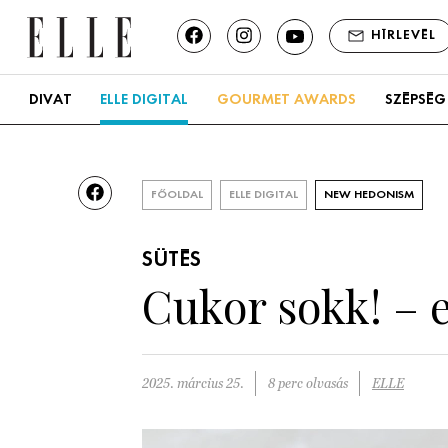
HÍRLEVÉL
DIVAT
ELLE DIGITAL
GOURMET AWARDS
SZÉPSÉG
FŐOLDAL
ELLE DIGITAL
NEW HEDONISM
SÜTÉS
Cukor sokk! – e
2025. március 25.
8 perc olvasás
ELLE