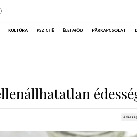
KULTÚRA
PSZICHÉ
ÉLETMÓD
PÁRKAPCSOLAT
llenállhatatlan édess
édessé