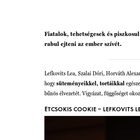
Fiatalok, tehetségesek és piszkosul
rabul ejteni az ember szívét.
Lefkovits Lea, Szalai Dóri, Horváth Alexand
hogy
süteményeikkel, tortáikkal
egésze
bűnös élvezetét. Vigyázat, függőséget oko
ÉTCSOKIS COOKIE – LEFKOVITS L