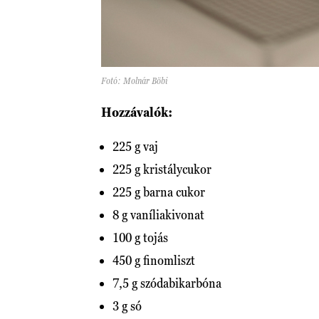
Fotó: Molnár Böbi
Hozzávalók:
225 g vaj
225 g kristálycukor
225 g barna cukor
8 g vaníliakivonat
100 g tojás
450 g finomliszt
7,5 g szódabikarbóna
3 g só