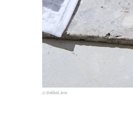
© Erdőháti Áron