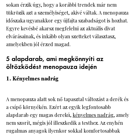
sokan érzik úgy, hogy a korábbi trendek már nem
tükrözik azt a személyiséget, akivé váltak. A menopauza
időszaka ugyanakkor egy újfajta szabadságot is hozhat.
Egyre kevésbé akarsz megfelelni az aktuális divat
elvárásainak, és inkább olyan szetteket választasz,
amelyekben jól érzed magad.
5 alapdarab, ami megkönnyíti az
öltözködést menopauza idején
1. Kényelmes nadrág
A menopauza alatt sok nő tapasztal változást a derék és
a csípő környékén. Ezért az egyik legfontosabb
alapdarab egy magas derekú,
kényelmes nadrág
, amely
nem szorít, mégis jól illeszkedik a testhez. Az enyhén
rugalmas anyagok ilyenkor sokkal komfortosabbak