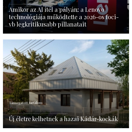
Amikor az AI ítél a pályán: a Lenovo
technológiája működtette a 2026-os foci-
vb legkritikusabb pillanatait
Támogatott tartalom
Új életre kelhetnek a hazai Kádár-kockák