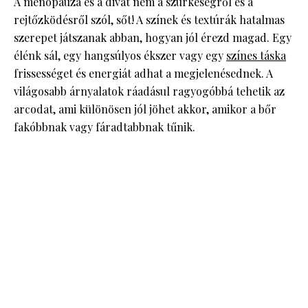
A menopauza és a divat nem a szürkeségről és a
rejtőzködésről szól, sőt! A színek és textúrák hatalmas
szerepet játszanak abban, hogyan jól érezd magad. Egy
élénk sál, egy hangsúlyos ékszer vagy egy
színes táska
frissességet és energiát adhat a megjelenésednek. A
világosabb árnyalatok ráadásul ragyogóbbá tehetik az
arcodat, ami különösen jól jöhet akkor, amikor a bőr
fakóbbnak vagy fáradtabbnak tűnik.