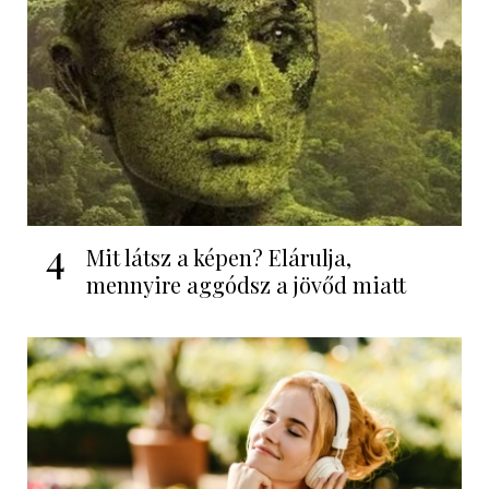
4
Mit látsz a képen? Elárulja,
mennyire aggódsz a jövőd miatt