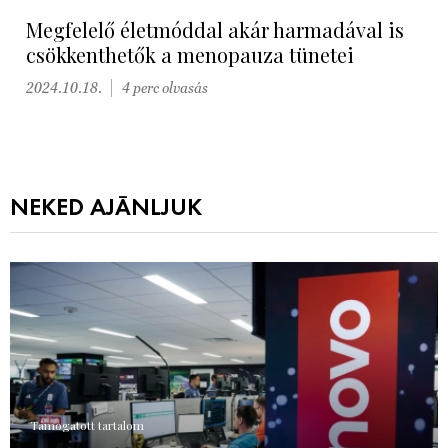
Megfelelő életmóddal akár harmadával is
csökkenthetők a menopauza tünetei
2024.10.18.
4 perc olvasás
NEKED AJÁNLJUK
Támogatott tartalom