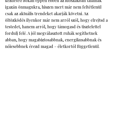
kezdetét! Sokan éppen ebben az időszakban találnak
igazán önmagukra, hiszen mert már nem feltétlenül
csak az aktuális trendeket akarják követni. Az
öltözködés ilyenkor már nem arról szól, hogy elrejtsd a
testedet, hanem arról, hogy támogasd és tisztelettel
fordulj felé. A jól megválasztott ruhák segíthetnek
abban, hogy magabiztosabbnak, energikusabbnak és
nőiesebbnek érezd magad – életkortól függetlenül.