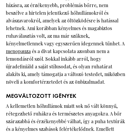
hízásra, az érzékenyebb, problémás bőrre, nem
beszélve a hirtelen jelentkező hőhullámokról és
alvászavarokról, amelyek az öltözködésre is hatással
lehetnek. Ami korábban kényelmes és magabiztos
ruhaválasztás volt, az ma már szűknek,
kényelmetlennek vagy egyszerűen idegennek tűnhet. A
menopauza
és a divat kapcsolata azonban nem a
lemondásról szól. Sokkal inkább arról, hogy
újradefiniáld a saját stílusodat, és olyan ruhatárat
alakíts ki, amely támogatja a változó testedet, miközben
növeli a komfortérzetedet és az önbizalmadat.
MEGVÁLTOZOTT IGÉNYEK
A kellemetlen hőhullámok miatt sok nő vált könnyű,
rétegezhető ruhákra és természetes anyagokra. A bőr
szárazabbá és érzékenyebbé válhat, így a puha textúrák
és a kényelmes szabások felértékelődnek. Emellett