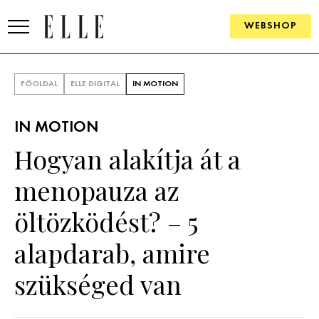
WEBSHOP
DIVAT
FŐOLDAL
ELLE DIGITAL
IN MOTION
ELLE DIGITAL
IN MOTION
GOURMET AWARDS
Hogyan alakítja át a
SZÉPSÉG
menopauza az
KULTÚRA
öltözködést? – 5
PSZICHÉ
alapdarab, amire
szükséged van
ÉLETMÓD
PÁRKAPCSOLAT