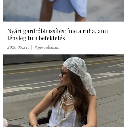
Nyári gardróbfrissítés: íme a ruha, ami
tényleg tuti befektetés
2026.05.21.
3 perc olvasás