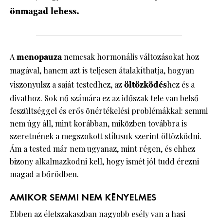
önmagad lehess.
A
menopauza
nemcsak hormonális változásokat hoz
magával, hanem azt is teljesen átalakíthatja, hogyan
viszonyulsz a saját testedhez, az
öltözködés
hez és a
divathoz. Sok nő számára ez az időszak tele van belső
feszültséggel és erős önértékelési problémákkal: semmi
nem úgy áll, mint korábban, miközben továbbra is
szeretnének a megszokott stílusuk szerint öltözködni.
Ám a tested már nem ugyanaz, mint régen, és ehhez
bizony alkalmazkodni kell, hogy ismét jól tudd érezni
magad a bőrödben.
AMIKOR SEMMI NEM KÉNYELMES
Ebben az életszakaszban nagyobb esély van a hasi