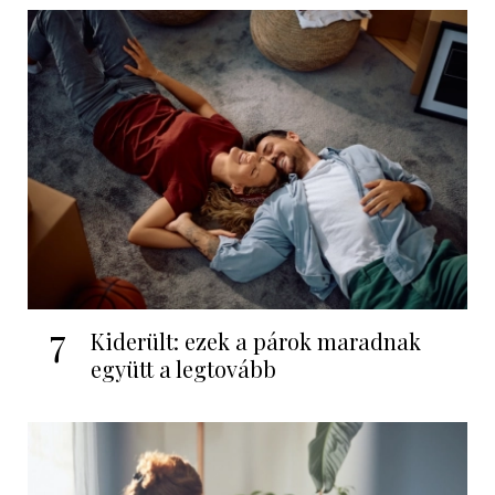
7
Kiderült: ezek a párok maradnak
együtt a legtovább