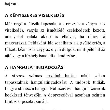
baj van.
A KÉNYSZERES VISELKEDÉS
Már régóta létezik kapcsolat a stressz és a kényszeres
viselkedés, vagyis az ismétlődő cselekedetek között,
amelyeket valaki akkor is elkövet, ha nincs rá
magyarázat. Példaként ide sorolható a a gyűjtögetés, a
túlzott kézmosás vagy az olyan dolgok, mint például az
ajtó vagy a tűzhely ismételt ellenőrzése.
A HANGULATINGADOZÁS
A stressz számos
érzelmi hatása
miatt sokan
tapasztalnak hangulatingadozást. A tudósok tudják,
hogy a stressz a hangulatváltozás és a hangulatzavarok
kockázati tényezője. A depresszióval azonban szintén
fontos kapcsolatban áll.