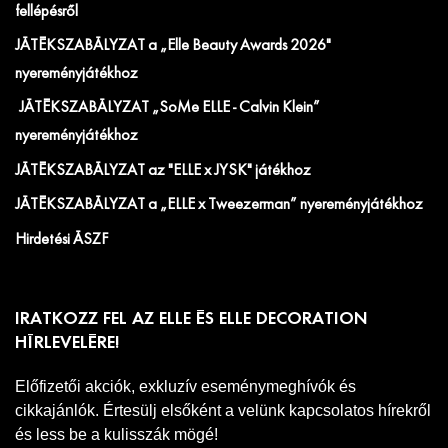
fellépésről
JÁTÉKSZABÁLYZAT a „Elle Beauty Awards 2026"
nyereményjátékhoz
JÁTÉKSZABÁLYZAT „SoMe ELLE - Calvin Klein”
nyereményjátékhoz
JÁTÉKSZABÁLYZAT az "ELLE x JYSK" játékhoz
JÁTÉKSZABÁLYZAT a „ELLE x Tweezerman” nyereményjátékhoz
Hirdetési ÁSZF
IRATKOZZ FEL AZ ELLE ÉS ELLE DECORATION
HÍRLEVELÉRE!
Előfizetői akciók, exkluzív eseménymeghívók és
cikkajánlók. Értesülj elsőként a velünk kapcsolatos hírekről
és less be a kulisszák mögé!