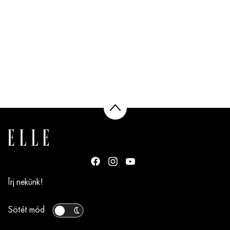
Írj nekünk!
Sötét mód