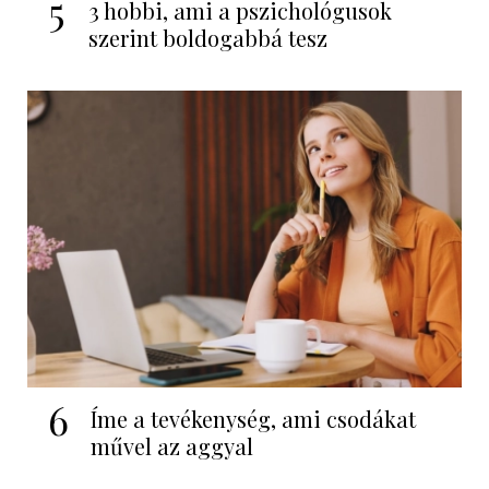
5
3 hobbi, ami a pszichológusok
szerint boldogabbá tesz
6
Íme a tevékenység, ami csodákat
művel az aggyal