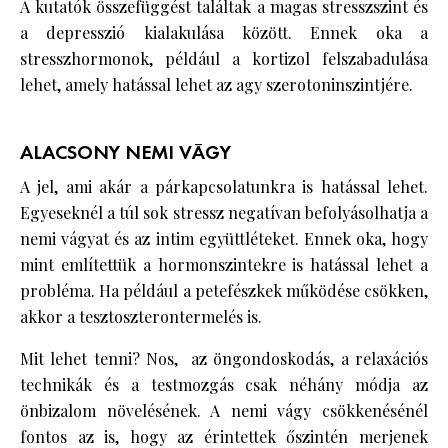
A kutatók összefüggést találtak a magas stresszszint és
a depresszió kialakulása között. Ennek oka a
stresszhormonok, például a kortizol felszabadulása
lehet, amely hatással lehet az agy szerotoninszintjére.
ALACSONY NEMI VÁGY
A jel, ami akár a párkapcsolatunkra is hatással lehet.
Egyeseknél a túl sok stressz negatívan befolyásolhatja a
nemi vágyat és az intim együttléteket. Ennek oka, hogy
mint említettük a hormonszintekre is hatással lehet a
probléma. Ha például a petefészkek működése csökken,
akkor a tesztoszterontermelés is.
Mit lehet tenni? Nos, az öngondoskodás, a relaxációs
technikák és a testmozgás csak néhány módja az
önbizalom növelésének. A nemi vágy csökkenésénél
fontos az is, hogy az érintettek őszintén merjenek