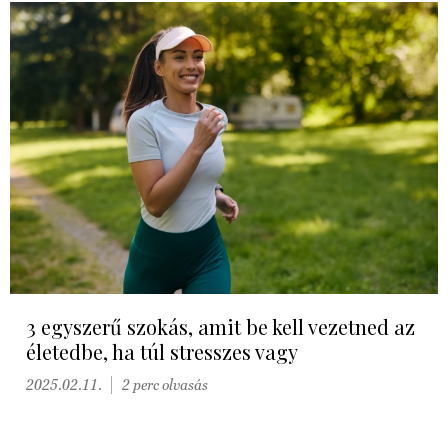
3 egyszerű szokás, amit be kell vezetned az
életedbe, ha túl stresszes vagy
2025.02.11.
2 perc olvasás