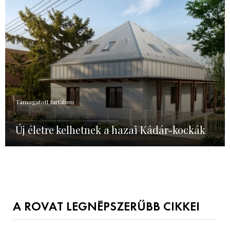
Támogatott tartalom
Új életre kelhetnek a hazai Kádár-kockák
A ROVAT LEGNÉPSZERŰBB CIKKEI