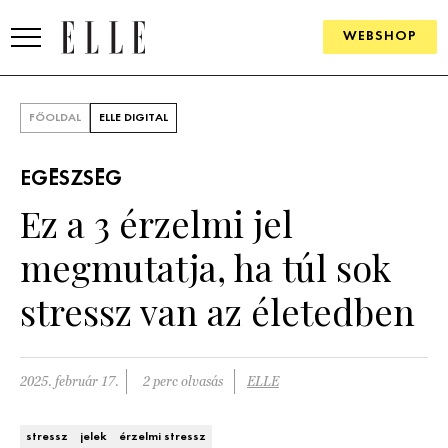
WEBSHOP
DIVAT
FŐOLDAL
ELLE DIGITAL
ELLE DIGITAL
EGÉSZSÉG
GOURMET AWARDS
Ez a 3 érzelmi jel
SZÉPSÉG
megmutatja, ha túl sok
KULTÚRA
stressz van az életedben
PSZICHÉ
2025. február 17.
2 perc olvasás
ELLE
ÉLETMÓD
PÁRKAPCSOLAT
stressz
jelek
érzelmi stressz