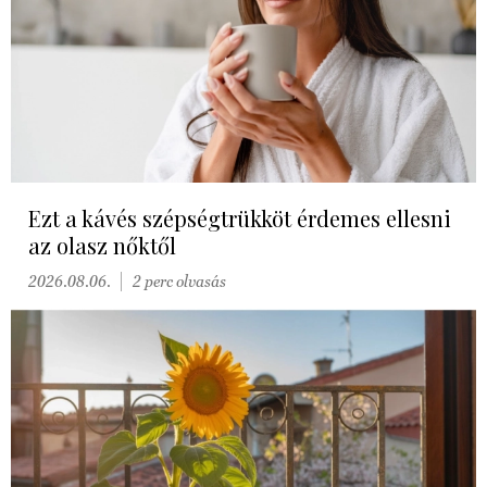
Ezt a kávés szépségtrükköt érdemes ellesni
az olasz nőktől
2026.08.06.
2 perc olvasás