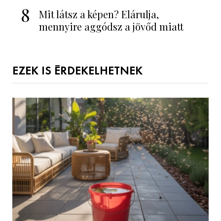
8
Mit látsz a képen? Elárulja,
mennyire aggódsz a jövőd miatt
EZEK IS ÉRDEKELHETNEK