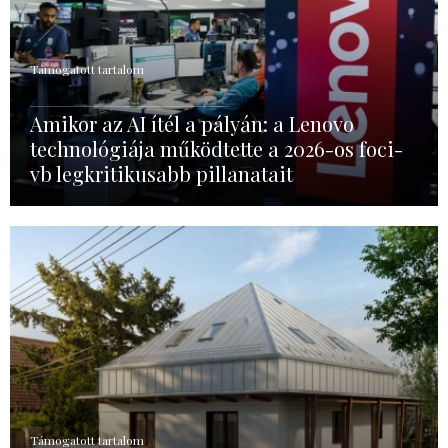
Támogatott tartalom
Amikor az AI ítél a pályán: a Lenovo
technológiája működtette a 2026-os foci-
vb legkritikusabb pillanatait
Támogatott tartalom