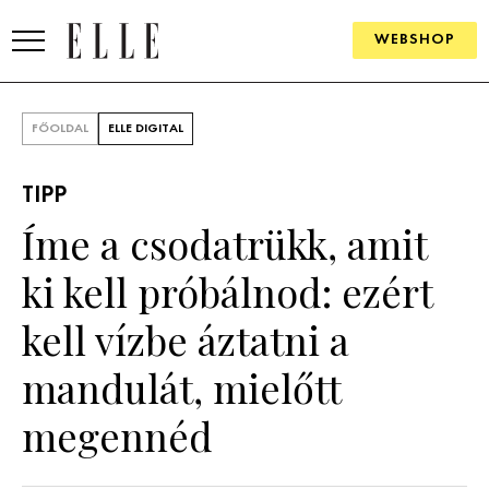
WEBSHOP
DIVAT
FŐOLDAL
ELLE DIGITAL
ELLE DIGITAL
TIPP
GOURMET AWARDS
Íme a csodatrükk, amit
SZÉPSÉG
ki kell próbálnod: ezért
KULTÚRA
kell vízbe áztatni a
PSZICHÉ
mandulát, mielőtt
megennéd
ÉLETMÓD
PÁRKAPCSOLAT