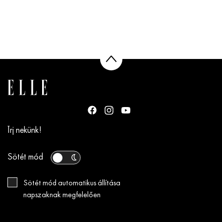
Írj nekünk!
Sötét mód
Sötét mód automatikus állítása
napszaknak megfelelően