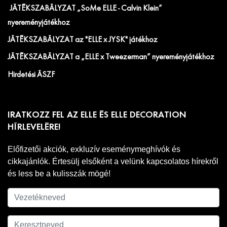
JÁTÉKSZABÁLYZAT „SoMe ELLE - Calvin Klein”
nyereményjátékhoz
JÁTÉKSZABÁLYZAT az "ELLE x JYSK" játékhoz
JÁTÉKSZABÁLYZAT a „ELLE x Tweezerman” nyereményjátékhoz
Hirdetési ÁSZF
IRATKOZZ FEL AZ ELLE ÉS ELLE DECORATION
HÍRLEVELÉRE!
Előfizetői akciók, exkluzív eseménymeghívók és
cikkajánlók. Értesülj elsőként a velünk kapcsolatos hírekről
és less be a kulisszák mögé!