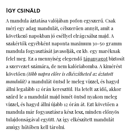
ÍGY CSINÁLD
A mandula áztatása valójában pofon egyszerű. Csak
mérj egy adag mandulát, célszerűen annyit, amit a
következő napokban jó eséllyel elrágcsálsz majd. A
szakértők egyébként naponta maximum 30-50 gramm
mandula fogyasztását javasolják, ez kb. egy maréknak
felel meg. Ez a mennyiség elegendő
tápanyagot
biztosít
a szervezet számára, de nem kalóriabomba. A kimérést
követően
(több napra előre is elkészítheted az áztatott
mandulát)
a mandulát öntsd le meleg vízzel, és hagyd
állni legalább 12 órán keresztül. Ha letelt az idő, akkor
szűrd le a mandulát majd ismét öntsd nyakon meleg
vízzel, és hagyd állni újabb 12 órán át. Ezt követően a
mandula már fogyasztásra kész lesz, minden előnyös
tulajdonságával együtt. Az így elkészített mandulát
amúgy hűtőben kell tárolni.