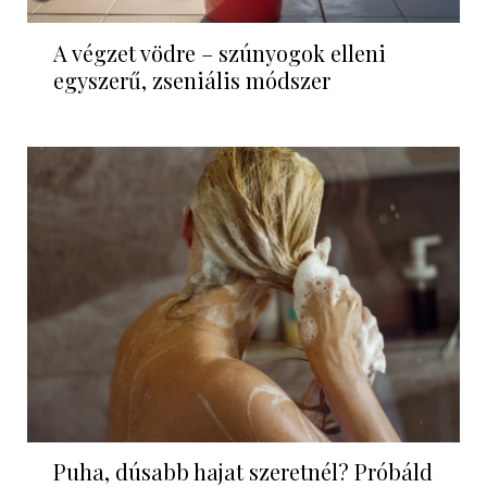
A végzet vödre – szúnyogok elleni
egyszerű, zseniális módszer
Puha, dúsabb hajat szeretnél? Próbáld