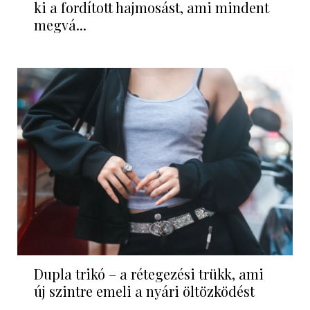
ki a fordított hajmosást, ami mindent
megvá...
Dupla trikó – a rétegezési trükk, ami
új szintre emeli a nyári öltözködést