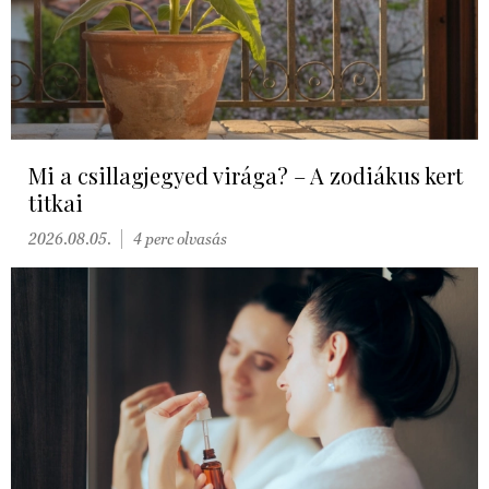
Mi a csillagjegyed virága? – A zodiákus kert
titkai
2026.08.05.
4 perc olvasás