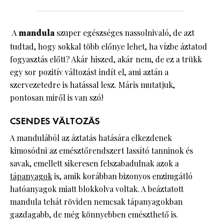
A
mandula
szuper egészséges nassolnivaló, de azt
tudtad, hogy sokkal több előnye lehet, ha vízbe áztatod
fogyasztás előtt? Akár hiszed, akár nem, de ez a trükk
egy sor pozitív változást indít el, ami aztán a
szervezetedre is hatással lesz. Máris mutatjuk,
pontosan miről is van szó!
CSENDES VÁLTOZÁS
A mandulából az áztatás hatására elkezdenek
kimosódni az emésztőrendszert lassító tanninok és
savak, emellett sikeresen felszabadulnak azok a
tápanyagok
is, amik korábban bizonyos enzimgátló
hatóanyagok miatt blokkolva voltak. A beáztatott
mandula tehát röviden nemcsak tápanyagokban
gazdagabb, de még könnyebben emészthető is.