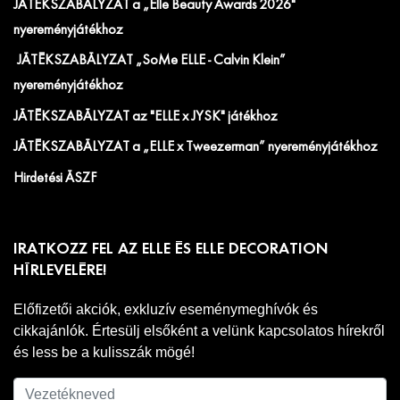
JÁTÉKSZABÁLYZAT a „Elle Beauty Awards 2026"
nyereményjátékhoz
JÁTÉKSZABÁLYZAT „SoMe ELLE - Calvin Klein”
nyereményjátékhoz
JÁTÉKSZABÁLYZAT az "ELLE x JYSK" játékhoz
JÁTÉKSZABÁLYZAT a „ELLE x Tweezerman” nyereményjátékhoz
Hirdetési ÁSZF
IRATKOZZ FEL AZ ELLE ÉS ELLE DECORATION
HÍRLEVELÉRE!
Előfizetői akciók, exkluzív eseménymeghívók és
cikkajánlók. Értesülj elsőként a velünk kapcsolatos hírekről
és less be a kulisszák mögé!