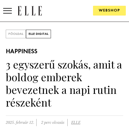
WEBSHOP
DIVAT
FŐOLDAL
ELLE DIGITAL
ELLE DIGITAL
HAPPINESS
GOURMET AWARDS
3 egyszerű szokás, amit a
SZÉPSÉG
boldog emberek
KULTÚRA
bevezetnek a napi rutin
PSZICHÉ
részeként
ÉLETMÓD
2025. február 12.
2 perc olvasás
ELLE
PÁRKAPCSOLAT