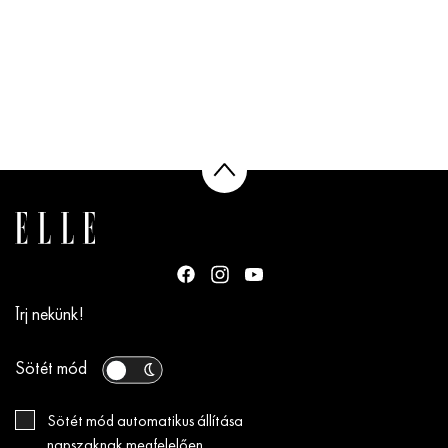
Írj nekünk!
Sötét mód
Sötét mód automatikus állítása
napszaknak megfelelően