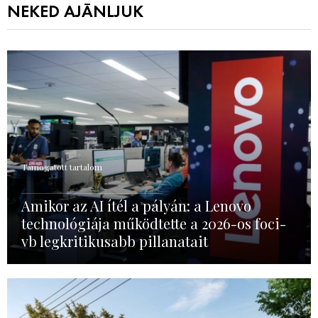
NEKED AJÁNLJUK
Támogatott tartalom
Amikor az AI ítél a pályán: a Lenovo
technológiája működtette a 2026-os foci-
vb legkritikusabb pillanatait