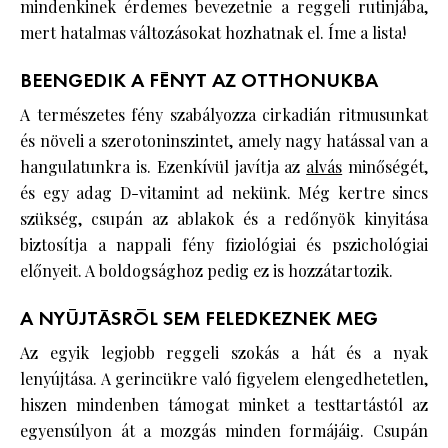
mindenkinek érdemes bevezetnie a reggeli rutinjába,
mert hatalmas változásokat hozhatnak el. Íme a lista!
BEENGEDIK A FÉNYT AZ OTTHONUKBA
A természetes fény szabályozza cirkadián ritmusunkat
és növeli a szerotoninszintet, amely nagy hatással van a
hangulatunkra is. Ezenkívül javítja az
alvás
minőségét,
és egy adag D-vitamint ad nekünk. Még kertre sincs
szükség, csupán az ablakok és a redőnyök kinyitása
biztosítja a nappali fény fiziológiai és pszichológiai
előnyeit. A boldogsághoz pedig ez is hozzátartozik.
A NYÚJTÁSRÓL SEM FELEDKEZNEK MEG
Az egyik legjobb reggeli szokás a hát és a nyak
lenyújtása. A gerincükre való figyelem elengedhetetlen,
hiszen mindenben támogat minket a testtartástól az
egyensúlyon át a mozgás minden formájáig. Csupán