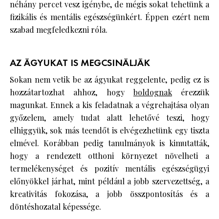
néhány percet vesz igénybe, de mégis sokat tehetünk a
fizikális és mentális egészségünkért. Éppen ezért nem
szabad megfeledkezni róla.
AZ ÁGYUKAT IS MEGCSINÁLJÁK
Sokan nem vetik be az ágyukat reggelente, pedig ez is
hozzátartozhat ahhoz, hogy
boldognak
érezzük
magunkat. Ennek a kis feladatnak a végrehajtása olyan
győzelem, amely tudat alatt lehetővé teszi, hogy
elhiggyük, sok más teendőt is elvégezhetünk egy tiszta
elmével. Korábban pedig tanulmányok is kimutatták,
hogy a rendezett otthoni környezet növelheti a
termelékenységet és pozitív mentális egészségügyi
előnyökkel járhat, mint például a jobb szervezettség, a
kreativitás fokozása, a jobb összpontosítás és a
döntéshozatal képessége.