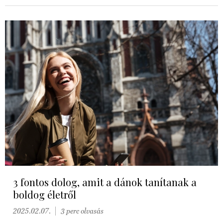
3 fontos dolog, amit a dánok tanítanak a
boldog életről
2025.02.07.
3 perc olvasás