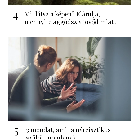
4
Mit látsz a képen? Elárulja,
mennyire aggódsz a jövőd miatt
5
3 mondat, amit a nárcisztikus
szülők mondanak