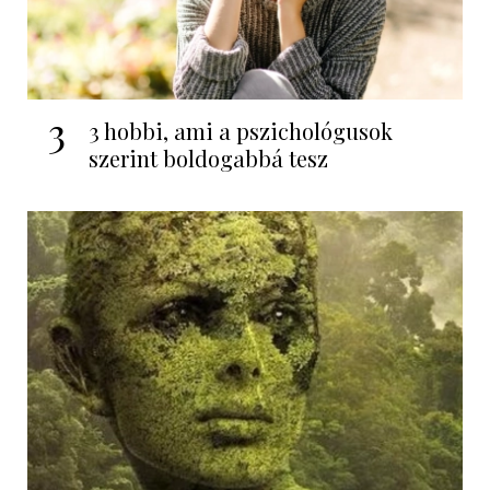
3
3 hobbi, ami a pszichológusok
szerint boldogabbá tesz