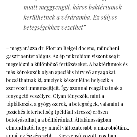
miatt meggyengül, káros baktériumok
kerülhetnek a véráramba. Ez súlyos
betegségekhez vezethet”
– magyarázza dr. Florian Beigel docens, müncheni
gasztroenterológus. Az ép mikrobiom viszont segít
megelőzni a különböző fertőzéseket. A baktériumok és
más kórokozók olyan speciális hírvivő anyagokat
bocsáthatnak ki, amelyek készenlétbe helyezik a
szervezet immunsejtjeit. Így azonnal reagálhatnak a
fenyegető veszélyre. Olyan tényezők, mint a
táplálkozás, a gyógyszerek, a betegségek, valamint a
pszichés leterheltség (például stressz) erősen
befolyásolhatja a bélflóránkat. Általánosságban
elmondható, hogy minél változatosabb a mikrobiótánk,
annál egészségesebb. „Kiegyensúlyozott, rostban