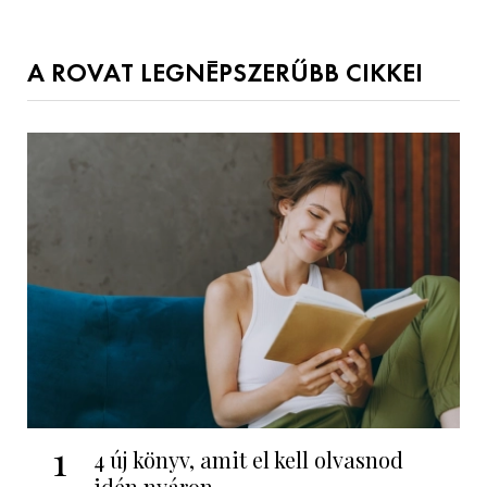
A ROVAT LEGNÉPSZERŰBB CIKKEI
1
4 új könyv, amit el kell olvasnod
idén nyáron