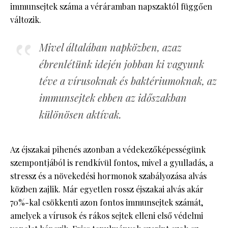
immunsejtek száma a véráramban napszaktól függően
változik.
Mivel általában napközben, azaz
ébrenlétünk idején jobban ki vagyunk
téve a vírusoknak és baktériumoknak, az
immunsejtek ebben az időszakban
különösen aktívak.
Az éjszakai pihenés azonban a védekezőképességünk
szempontjából is rendkívül fontos, mivel a gyulladás, a
stressz és a növekedési hormonok szabályozása alvás
közben zajlik. Már egyetlen rossz éjszakai alvás akár
70%-kal csökkenti azon fontos immunsejtek számát,
amelyek a vírusok és rákos sejtek elleni első védelmi