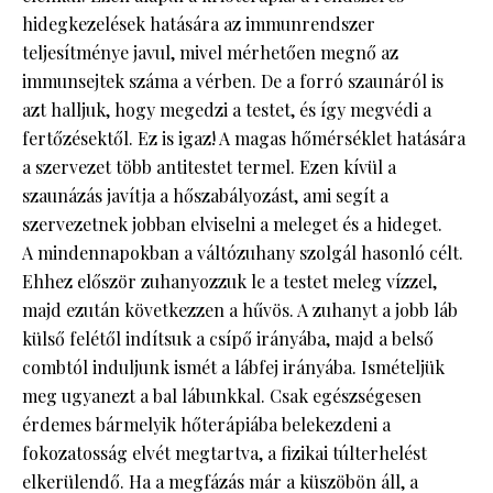
hidegkezelések hatására az immunrendszer
teljesítménye javul, mivel mérhetően megnő az
immunsejtek száma a vérben. De a forró szaunáról is
azt halljuk, hogy megedzi a testet, és így megvédi a
fertőzésektől. Ez is igaz! A magas hőmérséklet hatására
a szervezet több antitestet termel. Ezen kívül a
szaunázás javítja a hőszabályozást, ami segít a
szervezetnek jobban elviselni a meleget és a hideget.
A mindennapokban a váltózuhany szolgál hasonló célt.
Ehhez először zuhanyozzuk le a testet meleg vízzel,
majd ezután következzen a hűvös. A zuhanyt a jobb láb
külső felétől indítsuk a csípő irányába, majd a belső
combtól induljunk ismét a lábfej irányába. Ismételjük
meg ugyanezt a bal lábunkkal. Csak egészségesen
érdemes bármelyik hőterápiába belekezdeni a
fokozatosság elvét megtartva, a fizikai túlterhelést
elkerülendő. Ha a megfázás már a küszöbön áll, a