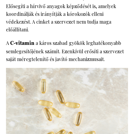
Elősegíti a hírvivő anyagok képződését is, amelyek
koordinálják és irányítják a kórokozók elleni
védekezést. A cinket a szervezet nem tudja maga
előállítani.
A
C-vitamin
a káros szabad gyökök leghatékonyabb
semlegesítőjének számít. Ezenkívül erősíti a szervezet
saját méregtelenítő és javító mechanizmusait.