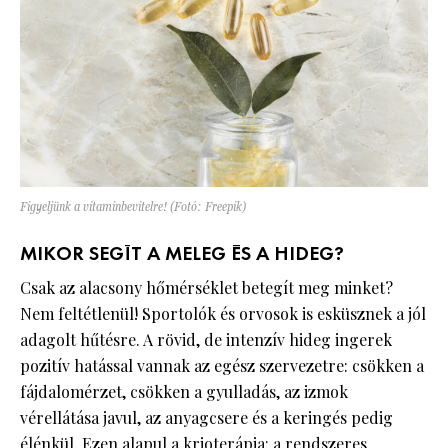
Figyeljünk a vitaminbevitelre! (Fotó: Freepik)
MIKOR SEGÍT A MELEG ÉS A HIDEG?
Csak az alacsony hőmérséklet betegít meg minket?
Nem feltétlenül! Sportolók és orvosok is esküsznek a jól
adagolt hűtésre. A rövid, de intenzív hideg ingerek
pozitív hatással vannak az egész szervezetre: csökken a
fájdalomérzet, csökken a gyulladás, az izmok
vérellátása javul, az anyagcsere és a keringés pedig
élénkül. Ezen alapul a krioterápia: a rendszeres