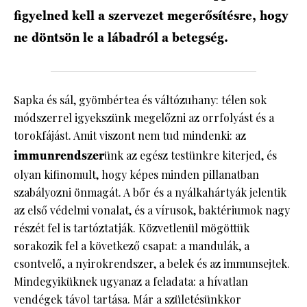
figyelned kell a szervezet megerősítésre, hogy
ne döntsön le a lábadról a betegség.
Sapka és sál, gyömbértea és váltózuhany: télen sok
módszerrel igyekszünk megelőzni az orrfolyást és a
torokfájást. Amit viszont nem tud mindenki: az
immunrendszer
ünk az egész testünkre kiterjed, és
olyan kifinomult, hogy képes minden pillanatban
szabályozni önmagát. A bőr és a nyálkahártyák jelentik
az első védelmi vonalat, és a vírusok, baktériumok nagy
részét fel is tartóztatják. Közvetlenül mögöttük
sorakozik fel a következő csapat: a mandulák, a
csontvelő, a nyirokrendszer, a belek és az immunsejtek.
Mindegyiküknek ugyanaz a feladata: a hívatlan
vendégek távol tartása. Már a születésünkkor