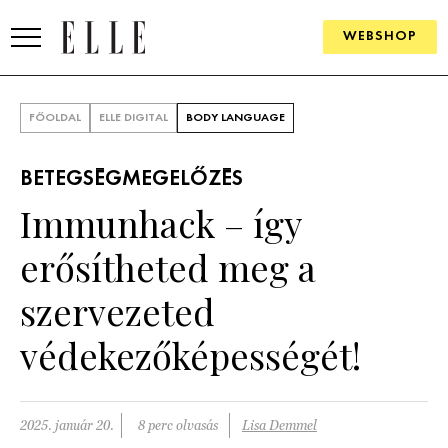
WEBSHOP
DIVAT
FŐOLDAL
ELLE DIGITAL
BODY LANGUAGE
ELLE DIGITAL
BETEGSÉGMEGELŐZÉS
GOURMET AWARDS
Immunhack – így
SZÉPSÉG
erősítheted meg a
KULTÚRA
szervezeted
PSZICHÉ
védekezőképességét!
ÉLETMÓD
2025. január 20.
8 perc olvasás
Lisa Demmel
PÁRKAPCSOLAT