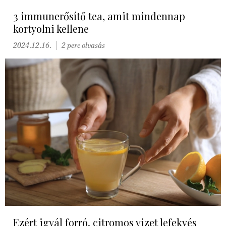
3 immunerősítő tea, amit mindennap
kortyolni kellene
2024.12.16.
2 perc olvasás
Ezért igyál forró, citromos vizet lefekvés