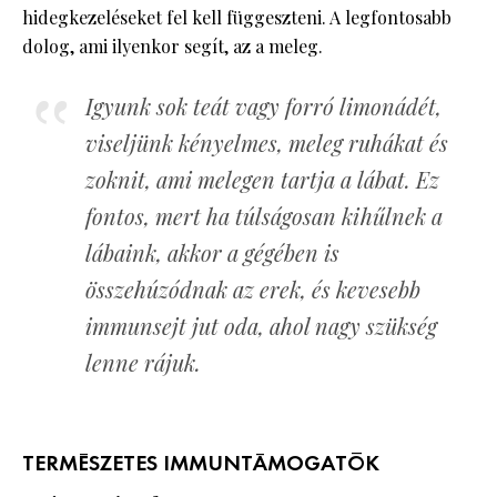
hidegkezeléseket fel kell függeszteni. A legfontosabb
dolog, ami ilyenkor segít, az a meleg.
Igyunk sok teát vagy forró limonádét,
viseljünk kényelmes, meleg ruhákat és
zoknit, ami melegen tartja a lábat. Ez
fontos, mert ha túlságosan kihűlnek a
lábaink, akkor a gégében is
összehúzódnak az erek, és kevesebb
immunsejt jut oda, ahol nagy szükség
lenne rájuk.
TERMÉSZETES IMMUNTÁMOGATÓK