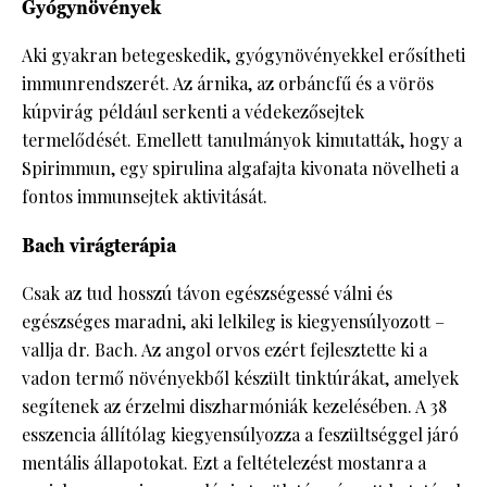
Gyógynövények
Aki gyakran betegeskedik, gyógynövényekkel erősítheti
immunrendszerét. Az árnika, az orbáncfű és a vörös
kúpvirág például serkenti a védekezősejtek
termelődését. Emellett tanulmányok kimutatták, hogy a
Spirimmun, egy spirulina algafajta kivonata növelheti a
fontos immunsejtek aktivitását.
Bach virágterápia
Csak az tud hosszú távon egészségessé válni és
egészséges maradni, aki lelkileg is kiegyensúlyozott –
vallja dr. Bach. Az angol orvos ezért fejlesztette ki a
vadon termő növényekből készült tinktúrákat, amelyek
segítenek az érzelmi diszharmóniák kezelésében. A 38
esszencia állítólag kiegyensúlyozza a feszültséggel járó
mentális állapotokat. Ezt a feltételezést mostanra a