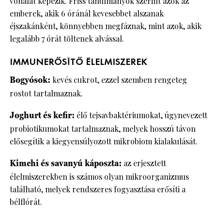
vonalat képezik. Friss tanulmányok szerint azok az
emberek, akik 6 óránál kevesebbet alszanak
éjszakánként, könnyebben megfáznak, mint azok, akik
legalább 7 órát töltenek alvással.
IMMUNERŐSÍTŐ ÉLELMISZEREK
Bogyósok:
kevés cukrot, ezzel szemben rengeteg
rostot tartalmaznak.
Joghurt és kefir:
élő tejsavbaktériumokat, úgynevezett
probiotikumokat tartalmaznak, melyek hosszú távon
elősegítik a kiegyensúlyozott mikrobiom kialakulását.
Kimchi és savanyú káposzta:
az erjesztett
élelmiszerekben is számos olyan mikroorganizmus
található, melyek rendszeres fogyasztása erősíti a
bélflórát.