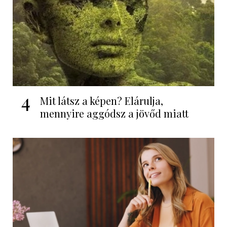
4
Mit látsz a képen? Elárulja,
mennyire aggódsz a jövőd miatt