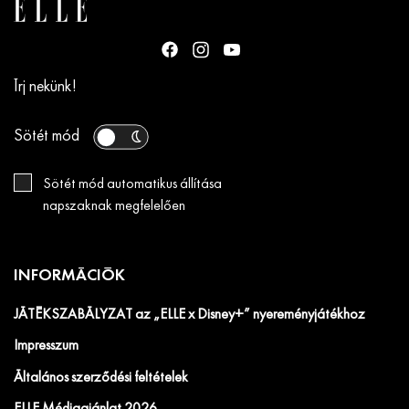
Írj nekünk!
Sötét mód
Sötét mód automatikus állítása
napszaknak megfelelően
INFORMÁCIÓK
JÁTÉKSZABÁLYZAT az „ELLE x Disney+” nyereményjátékhoz
Impresszum
Általános szerződési feltételek