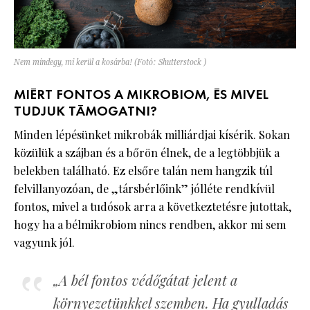
Nem mindegy, mi kerül a kosárba! (Fotó: Shutterstock )
MIÉRT FONTOS A MIKROBIOM, ÉS MIVEL
TUDJUK TÁMOGATNI?
Minden lépésünket mikrobák milliárdjai kísérik. Sokan
közülük a szájban és a bőrön élnek, de a legtöbbjük a
belekben található. Ez elsőre talán nem hangzik túl
felvillanyozóan, de „társbérlőink” jólléte rendkívül
fontos, mivel a tudósok arra a következtetésre jutottak,
hogy ha a bélmikrobiom nincs rendben, akkor mi sem
vagyunk jól.
„A bél fontos védőgátat jelent a
környezetünkkel szemben. Ha gyulladás