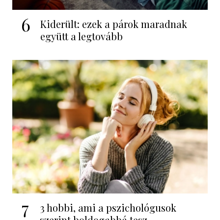
6
Kiderült: ezek a párok maradnak
együtt a legtovább
7
3 hobbi, ami a pszichológusok
szerint boldogabbá tesz