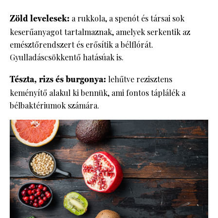
Zöld levelesek:
a rukkola, a spenót és társai sok
keserűanyagot tartalmaznak, amelyek serkentik az
emésztőrendszert és erősítik a bélflórát.
Gyulladáscsökkentő hatásúak is.
Tészta, rizs és burgonya:
lehűtve rezisztens
keményítő alakul ki bennük, ami fontos táplálék a
bélbaktériumok számára.