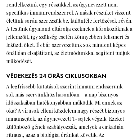
rendelkezünk egy részükkel, az úgynevezett nem
specifikus immunrendszerrel. A másik részüket viszont
életünk során szerezzük be, különféle fertőzések révén.
A testünk úgymond eltárolja ezeknek a kórokozóknak a
jellemzőit, így szükség esetén könnyebben felismeri és
leküzdi őket. És bár szervezetünk sok mindent képes
önállóan elsajátítani, az életmódunkkal segíteni tudjuk
működését.
VÉDEKEZÉS 24 ÓRÁS CIKLUSOKBAN
A legfrissebb kutatások szerint immunrendszerünk –
sok más szervünkhöz hasonlóan – a nap bizonyos
időszakaiban hatékonyabban működik. Mi ennek az
oka? A vírusok elleni küzdelem nagy részét bizonyos
immunsejtek, az úgynevezett T-sejtek végzik. Ezeket
különböző gének szabályozzák, amelyek a cirkadián
ritmust, azaz a biológiai óránkat követik. Az