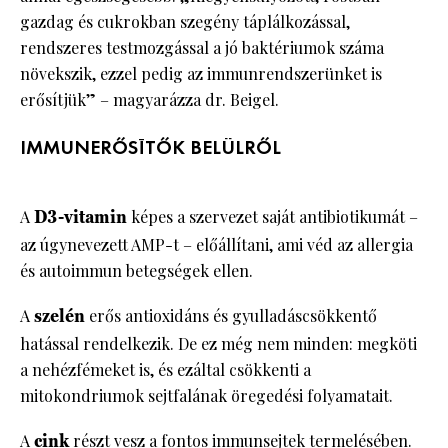
gazdag és cukrokban szegény táplálkozással,
rendszeres testmozgással a jó baktériumok száma
növekszik, ezzel pedig az immunrendszerünket is
erősítjük” – magyarázza dr. Beigel.
IMMUNERŐSÍTŐK BELÜLRŐL
A
D3-vitamin
képes a szervezet saját antibiotikumát –
az úgynevezett AMP-t – előállítani, ami véd az allergia
és autoimmun betegségek ellen.
A
szelén
erős antioxidáns és gyulladáscsökkentő
hatással rendelkezik. De ez még nem minden: megköti
a nehézfémeket is, és ezáltal csökkenti a
mitokondriumok sejtfalának öregedési folyamatait.
A
cink
részt vesz a fontos immunsejtek termelésében.