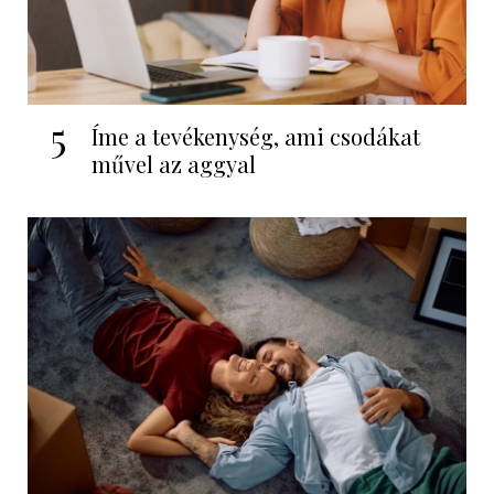
5
Íme a tevékenység, ami csodákat
művel az aggyal