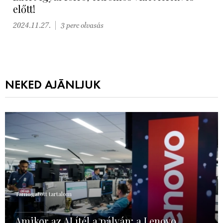
előtt!
2024.11.27.
3 perc olvasás
NEKED AJÁNLJUK
Támogatott tartalom
Amikor az AI ítél a pályán: a Lenovo