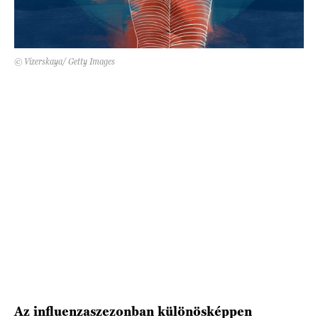
HÍRLEVÉL
© Vizerskaya/ Getty Images
Az influenzaszezonban különösképpen