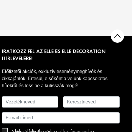
IRATKOZZ FEL AZ ELLE ÉS ELLE DECORATION
HÍRLEVELÉRE!
Előfizetői akciók, exkluzív eseménymeghívók és
cikkajánlók. Értesülj elsőként a velünk kapcsolatos
hírekről és less be a kulisszák mögé!
A hírlevél feliratkozáshoz ell kell fogadnod az