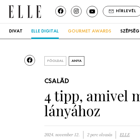
HÍRLEVÉL
DIVAT
ELLE DIGITAL
GOURMET AWARDS
SZÉPSÉG
FŐOLDAL
ANYA
CSALÁD
4 tipp, amivel 
lányához
2024. november 12.
2 perc olvasás
ELLE