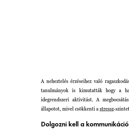
A neheztelés érzéseihez való ragaszkodá
tanulmányok is kimutatták hogy a har
idegrendszeri aktivitást. A megbocsátás
állapotot, mivel csökkenti a
stressz
-szinte
Dolgozni kell a kommunikáci