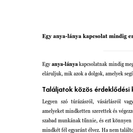
Egy anya-lánya kapcsolat mindig e
Egy
anya-lánya
kapcsolatnak mindig meg
eláruljuk, mik azok a dolgok, amelyek seg
Találjatok közös érdeklődési 
Legyen szó túrázásról, vásárlásról vag
amelyeket mindketten szerettek és végezz
szabad munkának tűnnie, és ezt könnyen el
mindkét fél egyaránt élvez. Ha nem talál