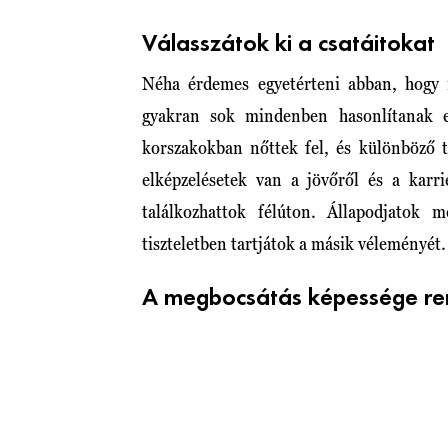
Válasszátok ki a csatáitokat
Néha érdemes egyetérteni abban, hogy
gyakran sok mindenben hasonlítanak e
korszakokban nőttek fel, és különböző t
elképzelésetek van a jövőről és a karr
találkozhattok félúton. Állapodjatok 
tiszteletben tartjátok a másik véleményét.
A megbocsátás képessége ren