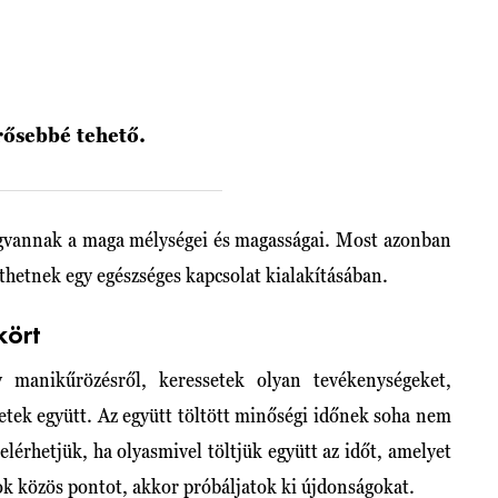
rősebbé tehető.
vannak a maga mélységei és magasságai. Most azonban
íthetnek egy egészséges kapcsolat kialakításában.
kört
y manikűrözésről, keressetek olyan tevékenységeket,
etek együtt. Az együtt töltött minőségi időnek soha nem
érhetjük, ha olyasmivel töltjük együtt az időt, amelyet
tok közös pontot, akkor próbáljatok ki újdonságokat.