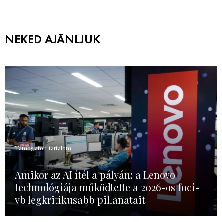
NEKED AJÁNLJUK
Támogatott tartalom
Amikor az AI ítél a pályán: a Lenovo
technológiája működtette a 2026-os foci-
vb legkritikusabb pillanatait