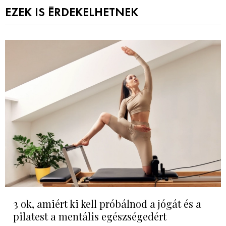
EZEK IS ÉRDEKELHETNEK
3 ok, amiért ki kell próbálnod a jógát és a
pilatest a mentális egészségedért