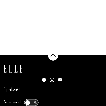
Írj nekünk!
Sötét mód