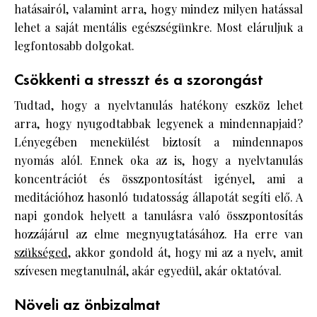
hatásairól, valamint arra, hogy mindez milyen hatással
lehet a saját mentális egészségünkre. Most eláruljuk a
legfontosabb dolgokat.
Csökkenti a stresszt és a szorongást
Tudtad, hogy a nyelvtanulás hatékony eszköz lehet
arra, hogy nyugodtabbak legyenek a mindennapjaid?
Lényegében menekülést biztosít a mindennapos
nyomás alól. Ennek oka az is, hogy a nyelvtanulás
koncentrációt és összpontosítást igényel, ami a
meditációhoz hasonló tudatosság állapotát segíti elő. A
napi gondok helyett a tanulásra való összpontosítás
hozzájárul az elme megnyugtatásához. Ha erre van
szükséged
, akkor gondold át, hogy mi az a nyelv, amit
szívesen megtanulnál, akár egyedül, akár oktatóval.
Növeli az önbizalmat