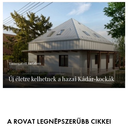
Támogatott tartalom
Új életre kelhetnek a hazai Kádár-kockák
A ROVAT LEGNÉPSZERŰBB CIKKEI