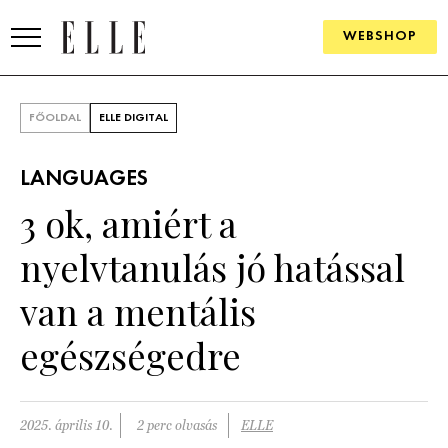
WEBSHOP
DIVAT
FŐOLDAL
ELLE DIGITAL
ELLE DIGITAL
LANGUAGES
GOURMET AWARDS
3 ok, amiért a
SZÉPSÉG
nyelvtanulás jó hatással
KULTÚRA
van a mentális
PSZICHÉ
egészségedre
ÉLETMÓD
2025. április 10.
2 perc olvasás
ELLE
PÁRKAPCSOLAT