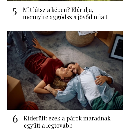
5
Mit látsz a képen? Elárulja,
mennyire aggódsz a jövőd miatt
6
Kiderült: ezek a párok maradnak
együtt a legtovább