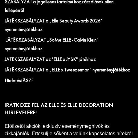
SZABÁLYZAT a jogellenes tartalmú hozzászólások elleni
fellépésről
JÁTÉKSZABÁLYZAT a „Elle Beauty Awards 2026"
nyereményjátékhoz
JÁTÉKSZABÁLYZAT „SoMe ELLE - Calvin Klein”
nyereményjátékhoz
JÁTÉKSZABÁLYZAT az "ELLE x JYSK" játékhoz
JÁTÉKSZABÁLYZAT a „ELLE x Tweezerman” nyereményjátékhoz
Hirdetési ÁSZF
IRATKOZZ FEL AZ ELLE ÉS ELLE DECORATION
HÍRLEVELÉRE!
Előfizetői akciók, exkluzív eseménymeghívók és
cikkajánlók. Értesülj elsőként a velünk kapcsolatos hírekről