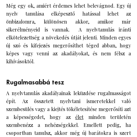
Még egy ok, amiért érdemes lehet belevágnod. Egy új
nyelv tanulása elképesztő hatással lehet az
önbizalomra, különösen akkor, amikor már
sikerélményeid is vannak. A nyelvtanulás iránti
elkötelezettség a növekedés útját jelenti. Minden egyes
új szó és kifejezés megerősíthet téged abban, hogy
képes vagy venni az akadályokat, és nem félsz a
kihívásoktól.
Rugalmasabbá tesz
A nyelvtanulás akadályainak leküzdése rugalmasságot
épít. Az összetett nyelvtani ismeretekkel való
szembesülés vagy a kiejtés tökéletesítése megerősíti azt
a képességedet, hogy az
élet
minden területén
szembenézz a nehézségekkel. Emellett pedig, ha
csoportban tanulsz, akkor még új barátokra is szert