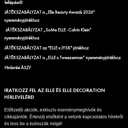
fellépésről
JÁTÉKSZABÁLYZAT a „Elle Beauty Awards 2026"
nyereményjátékhoz
JÁTÉKSZABÁLYZAT „SoMe ELLE - Calvin Klein”
nyereményjátékhoz
JÁTÉKSZABÁLYZAT az "ELLE x JYSK" játékhoz
JÁTÉKSZABÁLYZAT a „ELLE x Tweezerman” nyereményjátékhoz
Hirdetési ÁSZF
IRATKOZZ FEL AZ ELLE ÉS ELLE DECORATION
HÍRLEVELÉRE!
Előfizetői akciók, exkluzív eseménymeghívók és
cikkajánlók. Értesülj elsőként a velünk kapcsolatos hírekről
és less be a kulisszák mögé!