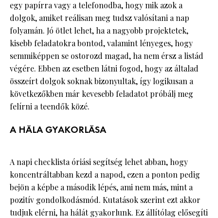
egy papírra vagy a telefonodba, hogy mik azok a
dolgok, amiket reálisan meg tudsz valósítani a nap
folyamán. Jó ötlet lehet, ha a nagyobb projektetek,
kisebb feladatokra bontod, valamint lényeges, hogy
semmiképpen se ostorozd magad, ha nem érsz a listád
végére. Ebben az esetben látni fogod, hogy az általad
összeírt dolgok soknak bizonyultak, így logikusan a
következőkben már kevesebb feladatot próbálj meg
felírni a teendők közé.
A HÁLA GYAKORLÁSA
A napi checklista óriási segítség lehet abban, hogy
koncentráltabban kezd a napod, ezen a ponton pedig
bejön a képbe a második lépés, ami nem más, mint a
pozitív gondolkodásmód. Kutatások szerint ezt akkor
tudjuk elérni, ha hálát gyakorlunk. Ez állítólag elősegíti