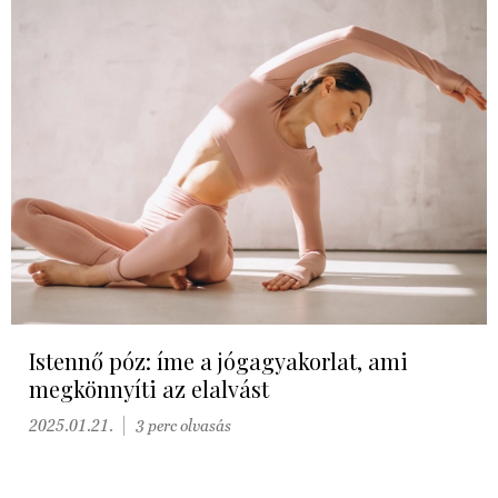
Istennő póz: íme a jógagyakorlat, ami
megkönnyíti az elalvást
2025.01.21.
3 perc olvasás