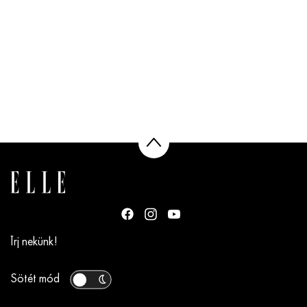
Írj nekünk!
Sötét mód