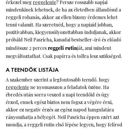
érkezel meg
reggelente
? Persze rosszabb napjai
mindenkinek lehetnek, de ha az életedben állandósul a
reggeli rohanás, akkor az ellen bizony érdemes lehet
tenni valamit. Ha szeretnéd, hogy a napjaid jobban,
pozitívabban, kiegyensúlyozottabban induljanak, akkor
próbáld Neil Pasricha, kanadai bestseller-író és előadó
mindössze 2 perces
reggeli rutin
ját, ami mindent
megváltoztathat. Csak papírra és tollra lesz szükséged.
A TEENDŐK LISTÁJA
A szakember szerint a legfontosabb teendő. hogy
reggelente
ne nyomasszon a feladatok özöne. Ha
ébredés után sorra veszed a napi teendőid és úgy
érzed, ennek egész biztos nem fogsz a végére érni,
akkor ez negatív érzés az egész napod hangulatára
rányomhatja a bélyegét. Neil Pasricha éppen ezért azt
mondja, a reggeli rutin első lépése legyen, hogy felírod