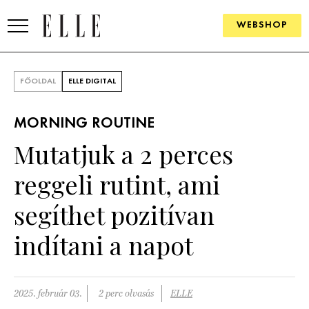
WEBSHOP
DIVAT
FŐOLDAL
ELLE DIGITAL
ELLE DIGITAL
MORNING ROUTINE
GOURMET AWARDS
Mutatjuk a 2 perces
SZÉPSÉG
reggeli rutint, ami
KULTÚRA
segíthet pozitívan
PSZICHÉ
indítani a napot
ÉLETMÓD
2025. február 03.
2 perc olvasás
ELLE
PÁRKAPCSOLAT