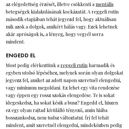
az elégedettség érzését, illetve csökkenti a
mentális
betegségek kialakulásának kockázatát. A reggeli rutin
második etapjában tehát jegyezd fel, hogy aktuálisan
mik azok a dolgok, amikért hálás vagy. Ezek lehetnek
akár apróságok is, a lényeg, hogy vegyél sorra
mindent.
ENGEDD EL
Most pedig elérkeztünk a
reggeli rutin
harmadik és
egyben utolsó lépéséhez, melynek során olyan dolgokat
jegyezz fel, amiket az adott napon szeretnél elengedni,
vagy minimum megoldani. Ez lehet egy vita rendezése
vagy éppen egy rossz szokás elengedése. Te is sokat
idegeskedsz, ha sokat késik a busz? Engedd el, hiszen
ez egy olyan rajtad kívülálló tényező, amin hiába
bosszankodsz, nem tudsz változtatni. Írj fel tehát
mindent, amit szeretnél elengedni, mindeközben pedig