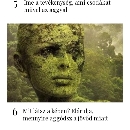
5
Íme a tevékenység, ami csodákat
művel az aggyal
6
Mit látsz a képen? Elárulja,
mennyire aggódsz a jövőd miatt