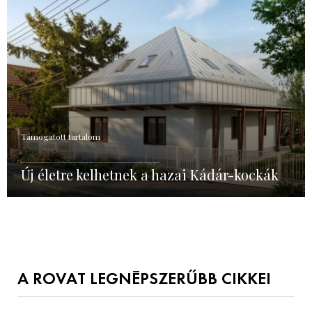
Támogatott tartalom
Új életre kelhetnek a hazai Kádár-kockák
A ROVAT LEGNÉPSZERŰBB CIKKEI