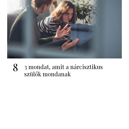
8
3 mondat, amit a nárcisztikus
szülők mondanak