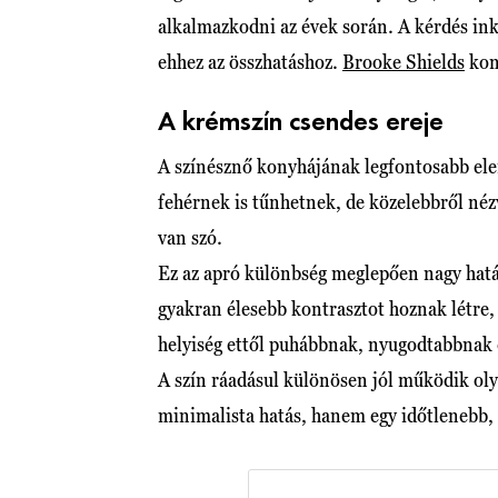
alkalmazkodni az évek során. A kérdés ink
ehhez az összhatáshoz.
Brooke Shields
kon
A krémszín csendes ereje
A színésznő konyhájának legfontosabb ele
fehérnek is tűnhetnek, de közelebbről nézv
van szó.
Ez az apró különbség meglepően nagy hatás
gyakran élesebb kontrasztot hoznak létre,
helyiség ettől puhábbnak, nyugodtabbnak 
A szín ráadásul különösen jól működik ol
minimalista hatás, hanem egy időtlenebb,