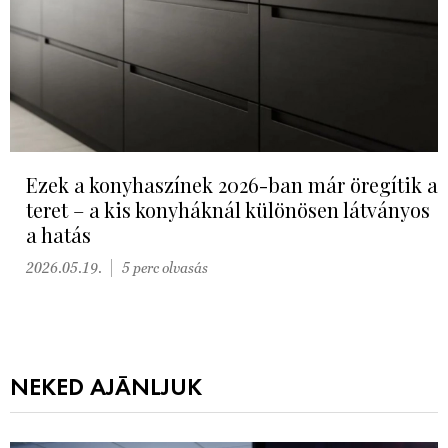
Ezek a konyhaszínek 2026-ban már öregítik a
teret – a kis konyháknál különösen látványos
a hatás
2026.05.19.
5 perc olvasás
NEKED AJÁNLJUK