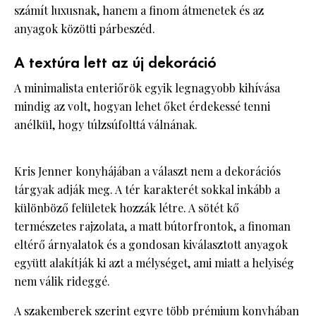
számít luxusnak, hanem a finom átmenetek és az
anyagok közötti párbeszéd.
A textúra lett az új dekoráció
A minimalista enteriőrök egyik legnagyobb kihívása
mindig az volt, hogyan lehet őket érdekessé tenni
anélkül, hogy túlzsúfolttá válnának.
Kris Jenner konyhájában a választ nem a dekorációs
tárgyak adják meg. A tér karakterét sokkal inkább a
különböző felületek hozzák létre. A sötét kő
természetes rajzolata, a matt bútorfrontok, a finoman
eltérő árnyalatok és a gondosan kiválasztott anyagok
együtt alakítják ki azt a mélységet, ami miatt a helyiség
nem válik rideggé.
A szakemberek szerint egyre több prémium konyhában