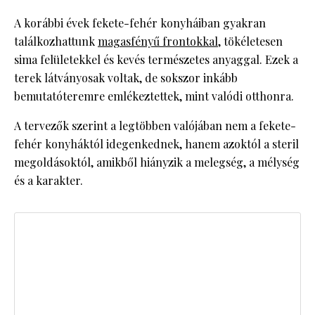
A korábbi évek fekete-fehér konyháiban gyakran
találkozhattunk
magasfényű frontokkal
, tökéletesen
sima felületekkel és kevés természetes anyaggal. Ezek a
terek látványosak voltak, de sokszor inkább
bemutatóteremre emlékeztettek, mint valódi otthonra.
A tervezők szerint a legtöbben valójában nem a fekete-
fehér konyháktól idegenkednek, hanem azoktól a steril
megoldásoktól, amikből hiányzik a melegség, a mélység
és a karakter.