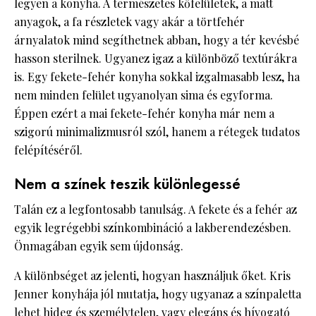
legyen a konyha. A természetes kőfelületek, a matt
anyagok, a fa részletek vagy akár a törtfehér
árnyalatok mind segíthetnek abban, hogy a tér kevésbé
hasson sterilnek. Ugyanez igaz a különböző textúrákra
is. Egy fekete-fehér konyha sokkal izgalmasabb lesz, ha
nem minden felület ugyanolyan sima és egyforma.
Éppen ezért a mai fekete-fehér konyha már nem a
szigorú minimalizmusról szól, hanem a rétegek tudatos
felépítéséről.
Nem a színek teszik különlegessé
Talán ez a legfontosabb tanulság. A fekete és a fehér az
egyik legrégebbi színkombináció a lakberendezésben.
Önmagában egyik sem újdonság.
A különbséget az jelenti, hogyan használjuk őket. Kris
Jenner konyhája jól mutatja, hogy ugyanaz a színpaletta
lehet hideg és személytelen, vagy elegáns és hívogató