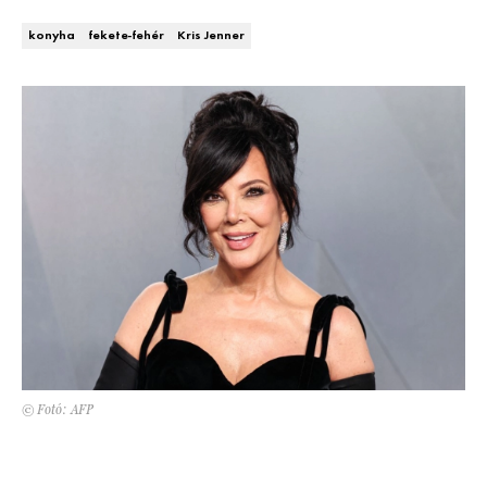
Kert és terasz
HÍRLEVÉL
konyha
fekete-fehér
Kris Jenner
© Fotó: AFP