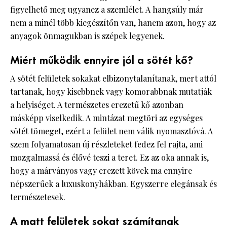
figyelhető meg ugyanez a szemlélet. A hangsúly már
nem a minél több kiegészítőn van, hanem azon, hogy az
anyagok önmagukban is szépek legyenek.
Miért működik ennyire jól a sötét kő?
A sötét felületek sokakat elbizonytalanítanak, mert attól
tartanak, hogy kisebbnek vagy komorabbnak mutatják
a helyiséget. A természetes erezetű kő azonban
másképp viselkedik. A mintázat megtöri az egységes
sötét tömeget, ezért a felület nem válik nyomasztóvá. A
szem folyamatosan új részleteket fedez fel rajta, ami
mozgalmassá és élővé teszi a teret. Ez az oka annak is,
hogy a márványos vagy erezett kövek ma ennyire
népszerűek a luxuskonyhákban. Egyszerre elegánsak és
természetesek.
A matt felületek sokat számítanak