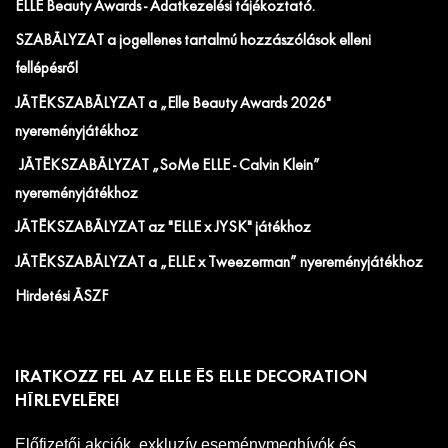
ELLE Beauty Awards - Adatkezelési tájékoztató.
SZABÁLYZAT a jogellenes tartalmú hozzászólások elleni
fellépésről
JÁTÉKSZABÁLYZAT a „Elle Beauty Awards 2026"
nyereményjátékhoz
JÁTÉKSZABÁLYZAT „SoMe ELLE - Calvin Klein”
nyereményjátékhoz
JÁTÉKSZABÁLYZAT az "ELLE x JYSK" játékhoz
JÁTÉKSZABÁLYZAT a „ELLE x Tweezerman” nyereményjátékhoz
Hirdetési ÁSZF
IRATKOZZ FEL AZ ELLE ÉS ELLE DECORATION
HÍRLEVELÉRE!
Előfizetői akciók, exkluzív eseménymeghívók és