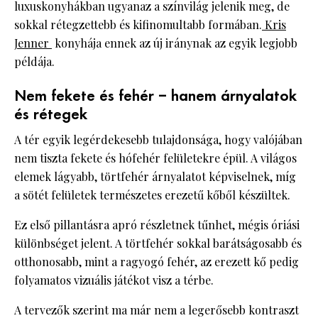
luxuskonyhákban ugyanaz a színvilág jelenik meg, de
sokkal rétegzettebb és kifinomultabb formában.
Kris
Jenner
konyhája ennek az új iránynak az egyik legjobb
példája.
Nem fekete és fehér – hanem árnyalatok
és rétegek
A tér egyik legérdekesebb tulajdonsága, hogy valójában
nem tiszta fekete és hófehér felületekre épül. A világos
elemek lágyabb, törtfehér árnyalatot képviselnek, míg
a sötét felületek természetes erezetű kőből készültek.
Ez első pillantásra apró részletnek tűnhet, mégis óriási
különbséget jelent. A törtfehér sokkal barátságosabb és
otthonosabb, mint a ragyogó fehér, az erezett kő pedig
folyamatos vizuális játékot visz a térbe.
A tervezők szerint ma már nem a legerősebb kontraszt