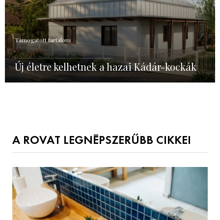
Támogatott tartalom
Új életre kelhetnek a hazai Kádár-kockák
A ROVAT LEGNÉPSZERŰBB CIKKEI