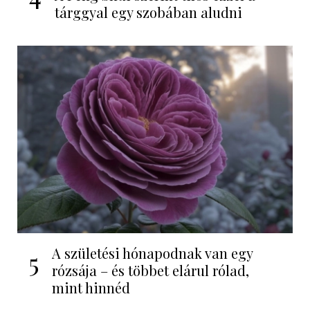
tárggyal egy szobában aludni
A születési hónapodnak van egy
5
rózsája – és többet elárul rólad,
mint hinnéd