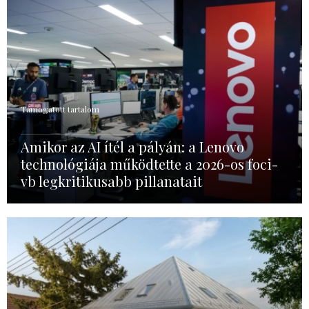
Támogatott tartalom
Amikor az AI ítél a pályán: a Lenovo
technológiája működtette a 2026-os foci-
vb legkritikusabb pillanatait