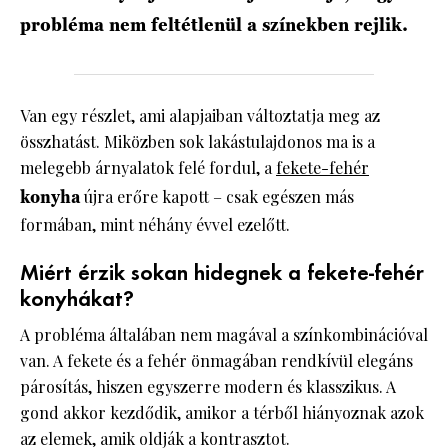
probléma nem feltétlenül a színekben rejlik.
Van egy részlet, ami alapjaiban változtatja meg az
összhatást. Miközben sok lakástulajdonos ma is a
melegebb árnyalatok felé fordul, a
fekete-fehér
konyha
újra erőre kapott – csak egészen más
formában, mint néhány évvel ezelőtt.
Miért érzik sokan hidegnek a fekete-fehér
konyhákat?
A probléma általában nem magával a színkombinációval
van. A fekete és a fehér önmagában rendkívül elegáns
párosítás, hiszen egyszerre modern és klasszikus. A
gond akkor kezdődik, amikor a térből hiányoznak azok
az elemek, amik oldják a kontrasztot.