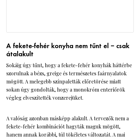
A fekete-fehér konyha nem tűnt el – csak
átalakult
Sokáig úgy tűnt, hogy a fekete-fehér konyhák háttérbe
szorulnak a bézs, greige és természetes faárnyalatok
mögött. A melegebb színpaletták előretörése miatt
sokan úgy gondolták, hogy a monokróm enteriőrök
végleg elveszítették vonzerejüket.
A valóság azonban másképp alakult. A tervezők nem a
fekete-fehér kombinációt hagyták maguk mögött,
hanem annak korábbi, túl tökéletes változatát. A mai