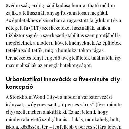
Svédország erdőgazdálkodása fenntartható módon
zajlik, a felhasznált anyag folyamatosan megújul.
Az épületekhez elsősorban a ragasztott fa (glulam) és a
rétegelt fa (CLT) szerkezeteket használják, amik a
tűzbiztonság és a szerkezeti stabilitás szempontjából is
megfelelnek a modern követelményeknek. Az épületek
tetején zöld tetők, míg a homlokzatokon tágas,
természetes fényt engedő üvegfelületek találhatók, így
maximalizálják az energiahatékonyságot.
Urbanisztikai innováció: a five-minute city
koncepció
A Stockholm Wood City-t a modern várostervezési
irányzat, az úgynevezett „ötperces város” (five-minute
city) szellemében alakítják ki. Ez azt jelenti, hogy
minden alapvető szolgáltatás – lakás, munkahely, bolt,
iskola, közösségi tér – legfeljebb 5 perces sétára legyen