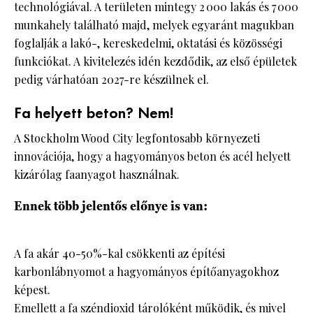
technológiával. A területen mintegy 2 000 lakás és 7 000
munkahely található majd, melyek egyaránt magukban
foglalják a lakó-, kereskedelmi, oktatási és közösségi
funkciókat. A kivitelezés idén kezdődik, az első épületek
pedig várhatóan 2027-re készülnek el.
Fa helyett beton? Nem!
A Stockholm Wood City legfontosabb környezeti
innovációja, hogy a hagyományos beton és acél helyett
kizárólag faanyagot használnak.
Ennek több jelentős előnye is van:
A fa akár 40-50%-kal csökkenti az építési
karbonlábnyomot a hagyományos építőanyagokhoz
képest.
Emellett a fa széndioxid tárolóként működik, és mivel