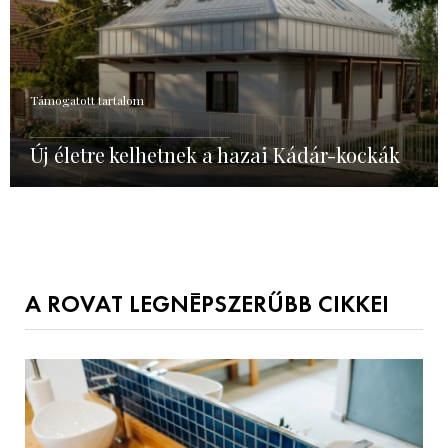
Támogatott tartalom
Új életre kelhetnek a hazai Kádár-kockák
A ROVAT LEGNÉPSZERŰBB CIKKEI