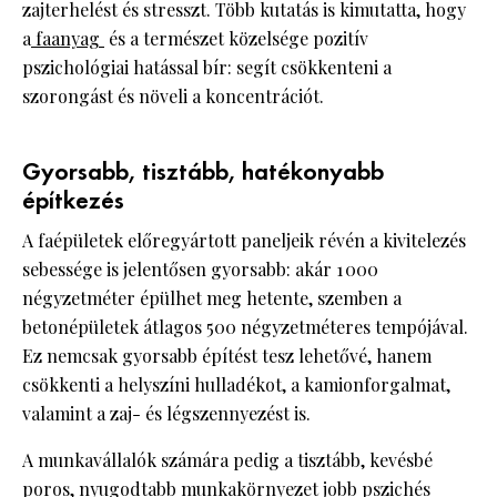
zajterhelést és stresszt. Több kutatás is kimutatta, hogy
a
faanyag
és a természet közelsége pozitív
pszichológiai hatással bír: segít csökkenteni a
szorongást és növeli a koncentrációt.
Gyorsabb, tisztább, hatékonyabb
építkezés
A faépületek előregyártott paneljeik révén a kivitelezés
sebessége is jelentősen gyorsabb: akár 1 000
négyzetméter épülhet meg hetente, szemben a
betonépületek átlagos 500 négyzetméteres tempójával.
Ez nemcsak gyorsabb építést tesz lehetővé, hanem
csökkenti a helyszíni hulladékot, a kamionforgalmat,
valamint a zaj- és légszennyezést is.
A munkavállalók számára pedig a tisztább, kevésbé
poros, nyugodtabb munkakörnyezet jobb pszichés