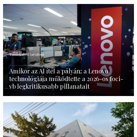
Támogatott tartalom
Amikor az AI ítél a pályán: a Lenovo
technológiája működtette a 2026-os foci-
vb legkritikusabb pillanatait