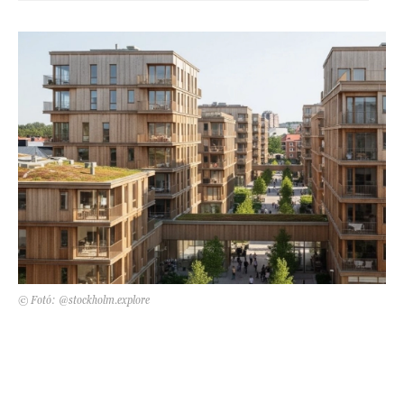
Kert és terasz
HÍRLEVÉL
© Fotó: @stockholm.explore