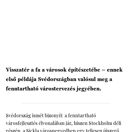
Visszatér a fa a városok építészetébe – ennek
első példája Svédországban valósul meg a
fenntartható várostervezés jegyében.
Svédország ismét bizonyít: a fenntartható
városfejlesztés élvonalában jár, hiszen Stockholm déli
részén, a Sickla városnegyedben egy teljesen újszerű,