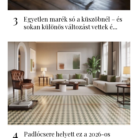
3
Egyetlen marék só a küszöbnél – és
sokan különös változást vettek é...
4
Padlócsere helyett ez a 2026-os