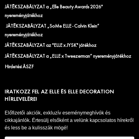
JÁTÉKSZABÁLYZAT a „Elle Beauty Awards 2026"
nyereményjátékhoz
JÁTÉKSZABÁLYZAT „SoMe ELLE - Calvin Klein”
nyereményjátékhoz
JÁTÉKSZABÁLYZAT az "ELLE x JYSK" játékhoz
JÁTÉKSZABÁLYZAT a „ELLE x Tweezerman” nyereményjátékhoz
Hirdetési ÁSZF
IRATKOZZ FEL AZ ELLE ÉS ELLE DECORATION
HÍRLEVELÉRE!
Előfizetői akciók, exkluzív eseménymeghívók és
cikkajánlók. Értesülj elsőként a velünk kapcsolatos hírekről
és less be a kulisszák mögé!