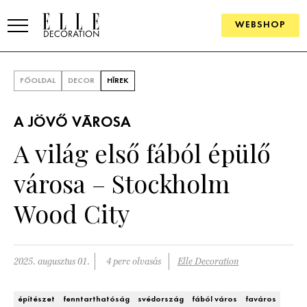
WEBSHOP
ELLE.HU
FŐOLDAL
DECOR
HÍREK
HÍREK
A JÖVŐ VÁROSA
TRENDEK
A világ első fából épülő
SZOBÁK
városa – Stockholm
Konyha
ÖTLETEK
Wood City
Fürdőszoba
SZÉP TEREK
Nappali
Szállodák és vendégházak
2025. augusztus 01.
4 perc olvasás
Elle Decoration
WEBSHOP
Hálószoba
Lakások
építészet
fenntarthatóság
svédország
fából város
faváros