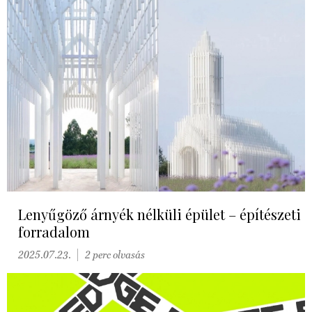
Lenyűgöző árnyék nélküli épület – építészeti
forradalom
2025.07.23.
2 perc olvasás