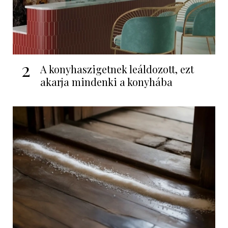
2
A konyhaszigetnek leáldozott, ezt
akarja mindenki a konyhába