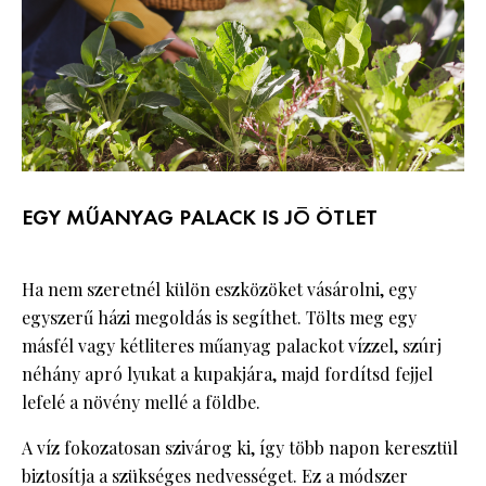
EGY MŰANYAG PALACK IS JÓ ÖTLET
Ha nem szeretnél külön eszközöket vásárolni, egy
egyszerű házi megoldás is segíthet. Tölts meg egy
másfél vagy kétliteres műanyag palackot vízzel, szúrj
néhány apró lyukat a kupakjára, majd fordítsd fejjel
lefelé a növény mellé a földbe.
A víz fokozatosan szivárog ki, így több napon keresztül
biztosítja a szükséges nedvességet. Ez a módszer