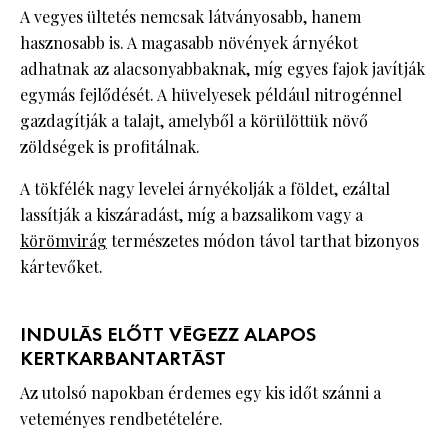
A vegyes ültetés nemcsak látványosabb, hanem
hasznosabb is. A magasabb növények árnyékot
adhatnak az alacsonyabbaknak, míg egyes fajok javítják
egymás fejlődését. A hüvelyesek például nitrogénnel
gazdagítják a talajt, amelyből a körülöttük növő
zöldségek is profitálnak.
A tökfélék nagy levelei árnyékolják a földet, ezáltal
lassítják a kiszáradást, míg a bazsalikom vagy a
körömvirág
természetes módon távol tarthat bizonyos
kártevőket.
INDULÁS ELŐTT VÉGEZZ ALAPOS
KERTKARBANTARTÁST
Az utolsó napokban érdemes egy kis időt szánni a
veteményes rendbetételére.