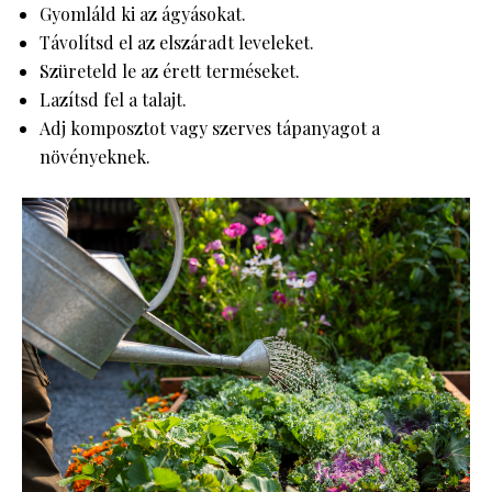
Gyomláld ki az ágyásokat.
Távolítsd el az elszáradt leveleket.
Szüreteld le az érett terméseket.
Lazítsd fel a talajt.
Adj komposztot vagy szerves tápanyagot a
növényeknek.