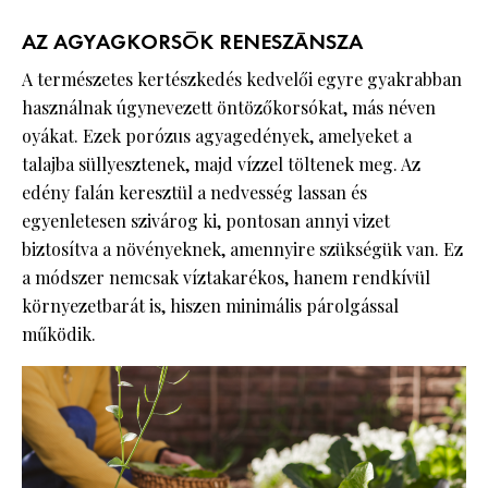
AZ AGYAGKORSÓK RENESZÁNSZA
A természetes kertészkedés kedvelői egyre gyakrabban
használnak úgynevezett öntözőkorsókat, más néven
oyákat. Ezek porózus agyagedények, amelyeket a
talajba süllyesztenek, majd vízzel töltenek meg. Az
edény falán keresztül a nedvesség lassan és
egyenletesen szivárog ki, pontosan annyi vizet
biztosítva a növényeknek, amennyire szükségük van. Ez
a módszer nemcsak víztakarékos, hanem rendkívül
környezetbarát is, hiszen minimális párolgással
működik.