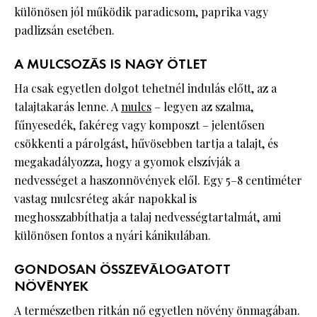
különösen jól működik paradicsom, paprika vagy
padlizsán esetében.
A MULCSOZÁS IS NAGY ÖTLET
Ha csak egyetlen dolgot tehetnél indulás előtt, az a
talajtakarás lenne. A
mulcs
– legyen az szalma,
fűnyesedék, fakéreg vagy komposzt – jelentősen
csökkenti a párolgást, hűvösebben tartja a talajt, és
megakadályozza, hogy a gyomok elszívják a
nedvességet a haszonnövények elől. Egy 5–8 centiméter
vastag mulcsréteg akár napokkal is
meghosszabbíthatja a talaj nedvességtartalmát, ami
különösen fontos a nyári kánikulában.
GONDOSAN ÖSSZEVÁLOGATOTT
NÖVÉNYEK
A természetben ritkán nő egyetlen növény önmagában.