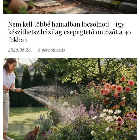
Nem kell többé hajnalban locsolnod – így
készíthetsz házilag csepegtető öntözőt a 40
fokban
2026.06.28.
6 perc olvasás