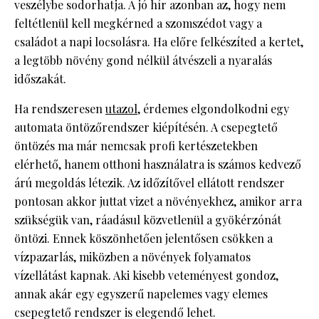
veszélybe sodorhatja. A jó hír azonban az, hogy nem
feltétlenül kell megkérned a szomszédot vagy a
családot a napi locsolásra. Ha előre felkészíted a kertet,
a legtöbb növény gond nélkül átvészeli a nyaralás
időszakát.
Ha rendszeresen
utazol
, érdemes elgondolkodni egy
automata öntözőrendszer kiépítésén. A csepegtető
öntözés ma már nemcsak profi kertészetekben
elérhető, hanem otthoni használatra is számos kedvező
árú megoldás létezik. Az időzítővel ellátott rendszer
pontosan akkor juttat vizet a növényekhez, amikor arra
szükségük van, ráadásul közvetlenül a gyökérzónát
öntözi. Ennek köszönhetően jelentősen csökken a
vízpazarlás, miközben a növények folyamatos
vízellátást kapnak. Aki kisebb veteményest gondoz,
annak akár egy egyszerű napelemes vagy elemes
csepegtető rendszer is elegendő lehet.