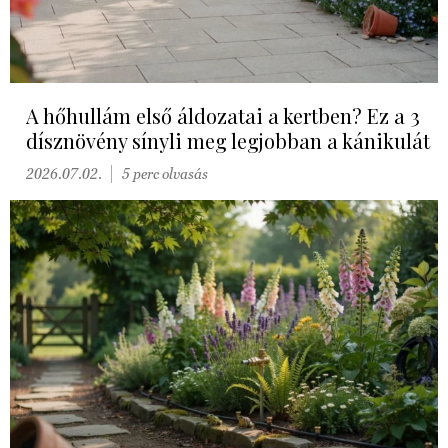
A hőhullám első áldozatai a kertben? Ez a 3
dísznövény sínyli meg legjobban a kánikulát
2026.07.02.
5 perc olvasás