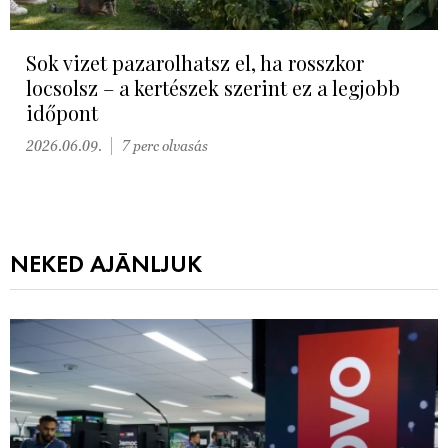
Sok vizet pazarolhatsz el, ha rosszkor
locsolsz – a kertészek szerint ez a legjobb
időpont
2026.06.09.
7 perc olvasás
NEKED AJÁNLJUK