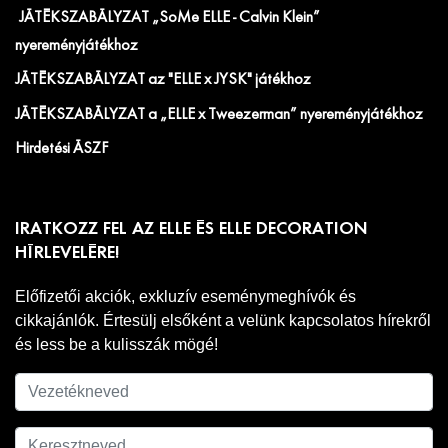
JÁTÉKSZABÁLYZAT „SoMe ELLE - Calvin Klein”
nyereményjátékhoz
JÁTÉKSZABÁLYZAT az "ELLE x JYSK" játékhoz
JÁTÉKSZABÁLYZAT a „ELLE x Tweezerman” nyereményjátékhoz
Hirdetési ÁSZF
IRATKOZZ FEL AZ ELLE ÉS ELLE DECORATION
HÍRLEVELÉRE!
Előfizetői akciók, exkluzív eseménymeghívók és
cikkajánlók. Értesülj elsőként a velünk kapcsolatos hírekről
és less be a kulisszák mögé!