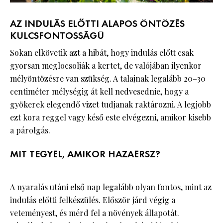
AZ INDULÁS ELŐTTI ALAPOS ÖNTÖZÉS
KULCSFONTOSSÁGÚ
Sokan elkövetik azt a hibát, hogy indulás előtt csak
gyorsan meglocsolják a kertet, de valójában ilyenkor
mélyöntözésre van szükség. A talajnak legalább 20–30
centiméter mélységig át kell nedvesednie, hogy a
gyökerek elegendő vizet tudjanak raktározni. A legjobb
ezt kora reggel vagy késő este elvégezni, amikor kisebb
a párolgás.
MIT TEGYÉL, AMIKOR HAZAÉRSZ?
A nyaralás utáni első nap legalább olyan fontos, mint az
indulás előtti felkészülés. Először járd végig a
veteményest, és mérd fel a növények állapotát.