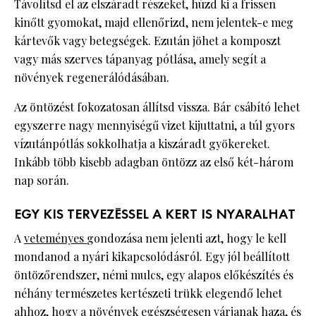
Távolítsd el az elszáradt részeket, húzd ki a frissen
kinőtt gyomokat, majd ellenőrizd, nem jelentek-e meg
kártevők vagy betegségek. Ezután jöhet a komposzt
vagy más szerves tápanyag pótlása, amely segít a
növények regenerálódásában.
Az öntözést fokozatosan állítsd vissza. Bár csábító lehet
egyszerre nagy mennyiségű vizet kijuttatni, a túl gyors
vízutánpótlás sokkolhatja a kiszáradt gyökereket.
Inkább több kisebb adagban öntözz az első két-három
nap során.
EGY KIS TERVEZÉSSEL A KERT IS NYARALHAT
A
veteményes
gondozása nem jelenti azt, hogy le kell
mondanod a nyári kikapcsolódásról. Egy jól beállított
öntözőrendszer, némi mulcs, egy alapos előkészítés és
néhány természetes kertészeti trükk elegendő lehet
ahhoz, hogy a növények egészségesen várjanak haza, és