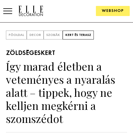
WEBSHOP
ELLE.HU
FŐOLDAL
DECOR
SZOBÁK
KERT ÉS TERASZ
HÍREK
ZÖLDSÉGESKERT
TRENDEK
Így marad életben a
SZOBÁK
veteményes a nyaralás
Konyha
ÖTLETEK
alatt – tippek, hogy ne
Fürdőszoba
SZÉP TEREK
kelljen megkérni a
Nappali
Szállodák és vendégházak
WEBSHOP
szomszédot
Hálószoba
Lakások