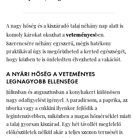
A nagy hőség és a kiszáradó talaj néhány nap alatt is
komoly károkat okozhat a
veteményes
ben.
Szerencsére néhány egyszerű, mégis hatékony
praktikával úgy is megőrizheted a kerted egészségét,
hogy közben te is önfeledten élvezheted a vakációt.
A NYÁRI HŐSÉG A VETEMÉNYES
LEGNAGYOBB ELLENSÉGE
Júliusban és augusztusban a konyhakert különösen
nagy odafigyelést igényel. A paradicsom, a paprika, az
uborka vagy a cukkini ilyenkor fejlődik a
legintenzívebben, miközben a magas hőmérséklet miatt
a talaj gyorsan kiszárad. Egy hét távollét megfelelő
előkészületek nélkül akár a teljes szezon termését is