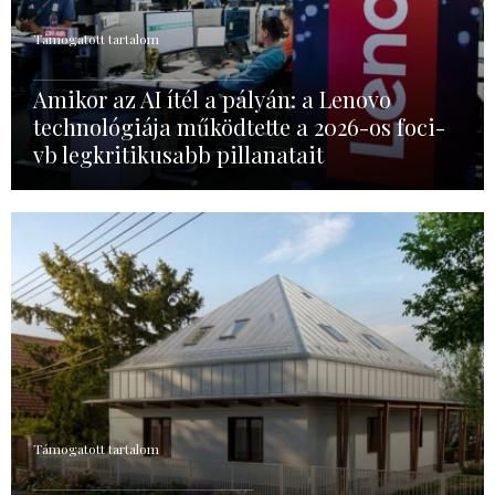
Támogatott tartalom
Amikor az AI ítél a pályán: a Lenovo
technológiája működtette a 2026-os foci-
vb legkritikusabb pillanatait
Támogatott tartalom