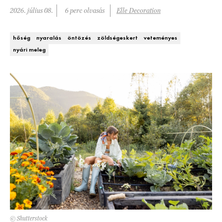
Kert és terasz
2026. július 08.
6 perc olvasás
Elle Decoration
HÍRLEVÉL
hőség
nyaralás
öntözés
zöldségeskert
veteményes
nyári meleg
© Shutterstock