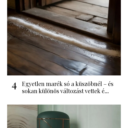
4
Egyetlen marék só a küszöbnél – és
sokan különös változást vettek é...