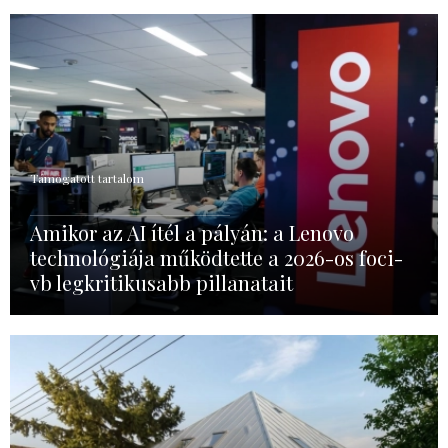
Támogatott tartalom
Amikor az AI ítél a pályán: a Lenovo
technológiája működtette a 2026-os foci-
vb legkritikusabb pillanatait