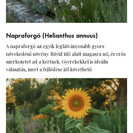
Napraforgó (Helianthus annuus)
A napraforgó az egyik leglátványosabb gyors
növekedésű növény. Rövid idő alatt magasra nő, és erős
szerkezetet ad a kertnek. Gyerekekkel is ideális
választás, mert a fejlődése jól követhető.