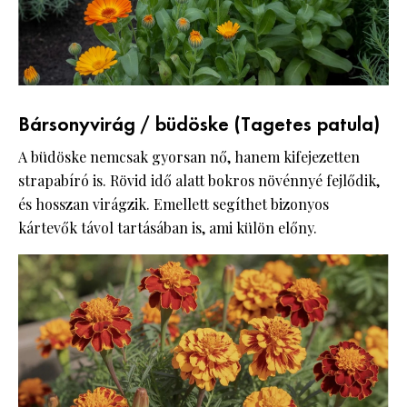
Bársonyvirág / büdöske (Tagetes patula)
A büdöske nemcsak gyorsan nő, hanem kifejezetten
strapabíró is. Rövid idő alatt bokros növénnyé fejlődik,
és hosszan virágzik. Emellett segíthet bizonyos
kártevők távol tartásában is, ami külön előny.