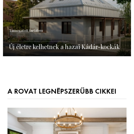
Támogatott tartalom
Új életre kelhetnek a hazai Kádár-kockák
A ROVAT LEGNÉPSZERŰBB CIKKEI