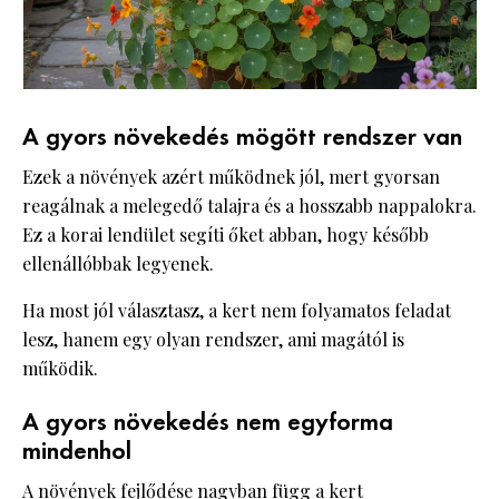
A gyors növekedés mögött rendszer van
Ezek a növények azért működnek jól, mert gyorsan
reagálnak a melegedő talajra és a hosszabb nappalokra.
Ez a korai lendület segíti őket abban, hogy később
ellenállóbbak legyenek.
Ha most jól választasz, a kert nem folyamatos feladat
lesz, hanem egy olyan rendszer, ami magától is
működik.
A gyors növekedés nem egyforma
mindenhol
A növények fejlődése nagyban függ a kert