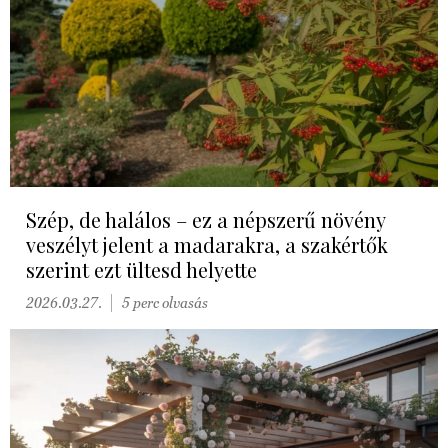
Szép, de halálos – ez a népszerű növény
veszélyt jelent a madarakra, a szakértők
szerint ezt ültesd helyette
2026.03.27.
5 perc olvasás