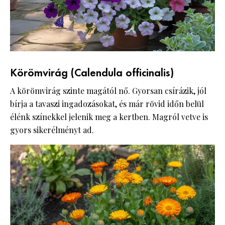
Körömvirág (Calendula officinalis)
A körömvirág szinte magától nő. Gyorsan csírázik, jól
bírja a tavaszi ingadozásokat, és már rövid időn belül
élénk színekkel jelenik meg a kertben. Magról vetve is
gyors sikerélményt ad.