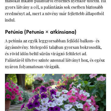
másokat inkább palántáról érdemes ilyenkor ültetni. Ha
gyors látvány a cél, a palántázás sok esetben biztosabb
eredményt ad, mert a növény már fejlettebb állapotból
indul.
Petúnia (Petunia × atkinsiana)
A petúnia az egyik leggyorsabban fejlődő balkon- és
ágyásnövény. Melegedő talajban gyorsan bokrosodik,
és rövid időn belül sűrűn virágzó felületet ad.
Palántáról ültetve szinte azonnal látványt hoz, és egész
nyáron folyamatosan virágzik.