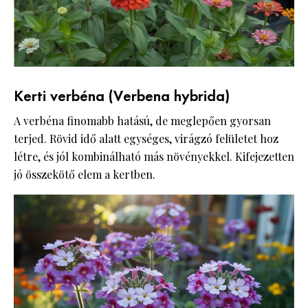
Kerti verbéna (Verbena hybrida)
A verbéna finomabb hatású, de meglepően gyorsan
terjed. Rövid idő alatt egységes, virágzó felületet hoz
létre, és jól kombinálható más növényekkel. Kifejezetten
jó összekötő elem a kertben.