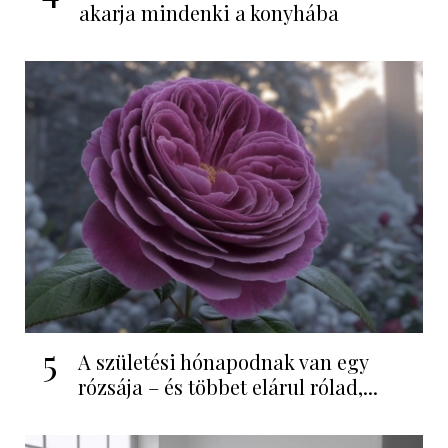
akarja mindenki a konyhába
5
A születési hónapodnak van egy
rózsája – és többet elárul rólad,...