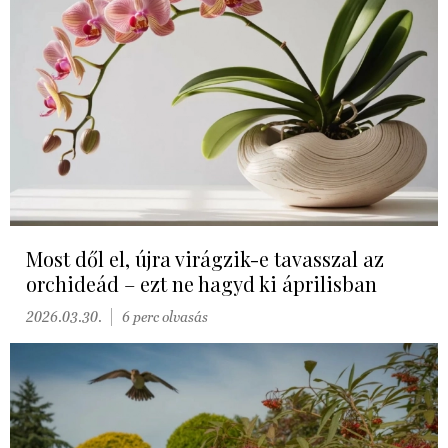
Most dől el, újra virágzik-e tavasszal az
orchideád – ezt ne hagyd ki áprilisban
2026.03.30.
6 perc olvasás