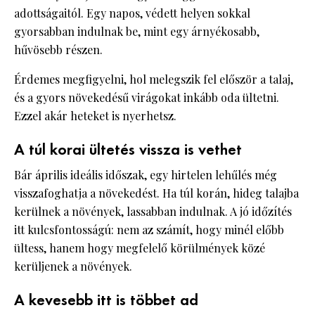
adottságaitól. Egy napos, védett helyen sokkal
gyorsabban indulnak be, mint egy árnyékosabb,
hűvösebb részen.
Érdemes megfigyelni, hol melegszik fel először a talaj,
és a gyors növekedésű virágokat inkább oda ültetni.
Ezzel akár heteket is nyerhetsz.
A túl korai ültetés vissza is vethet
Bár április ideális időszak, egy hirtelen lehűlés még
visszafoghatja a növekedést. Ha túl korán, hideg talajba
kerülnek a növények, lassabban indulnak. A jó időzítés
itt kulcsfontosságú: nem az számít, hogy minél előbb
ültess, hanem hogy megfelelő körülmények közé
kerüljenek a növények.
A kevesebb itt is többet ad