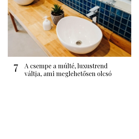
7
A csempe a múlté, luxustrend
váltja, ami meglehetősen olcsó