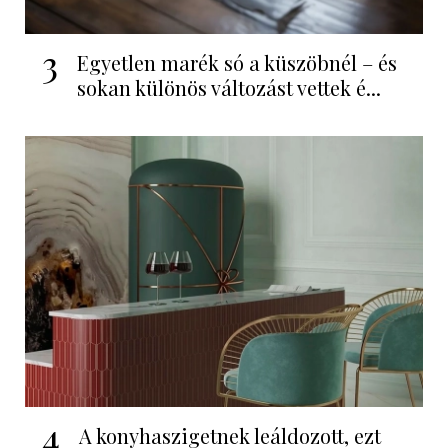
3
Egyetlen marék só a küszöbnél – és
sokan különös változást vettek é...
4
A konyhaszigetnek leáldozott, ezt