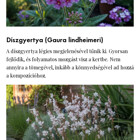
Díszgyertya (Gaura lindheimeri)
A díszgyertya légies megjelenésével tűnik ki. Gyorsan
fejlődik, és folyamatos mozgást visz a kertbe. Nem
annyira a tömegével, inkább a könnyedségével ad hozzá
a kompozícióhoz.