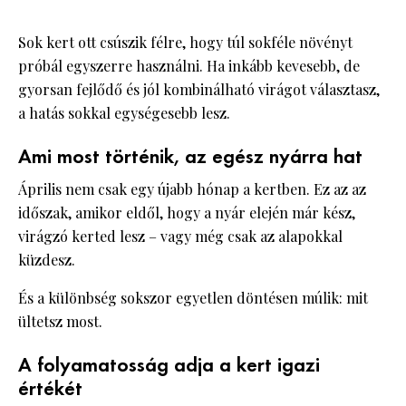
Sok kert ott csúszik félre, hogy túl sokféle növényt
próbál egyszerre használni. Ha inkább kevesebb, de
gyorsan fejlődő és jól kombinálható virágot választasz,
a hatás sokkal egységesebb lesz.
Ami most történik, az egész nyárra hat
Április nem csak egy újabb hónap a kertben. Ez az az
időszak, amikor eldől, hogy a nyár elején már kész,
virágzó kerted lesz – vagy még csak az alapokkal
küzdesz.
És a különbség sokszor egyetlen döntésen múlik: mit
ültetsz most.
A folyamatosság adja a kert igazi
értékét