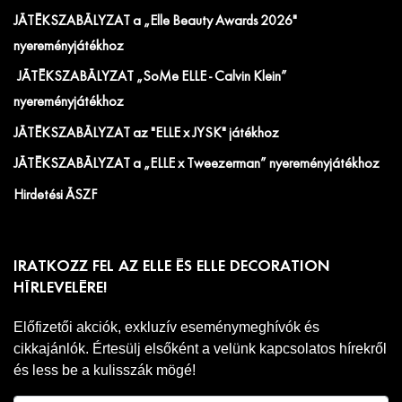
JÁTÉKSZABÁLYZAT a „Elle Beauty Awards 2026"
nyereményjátékhoz
JÁTÉKSZABÁLYZAT „SoMe ELLE - Calvin Klein”
nyereményjátékhoz
JÁTÉKSZABÁLYZAT az "ELLE x JYSK" játékhoz
JÁTÉKSZABÁLYZAT a „ELLE x Tweezerman” nyereményjátékhoz
Hirdetési ÁSZF
IRATKOZZ FEL AZ ELLE ÉS ELLE DECORATION
HÍRLEVELÉRE!
Előfizetői akciók, exkluzív eseménymeghívók és
cikkajánlók. Értesülj elsőként a velünk kapcsolatos hírekről
és less be a kulisszák mögé!