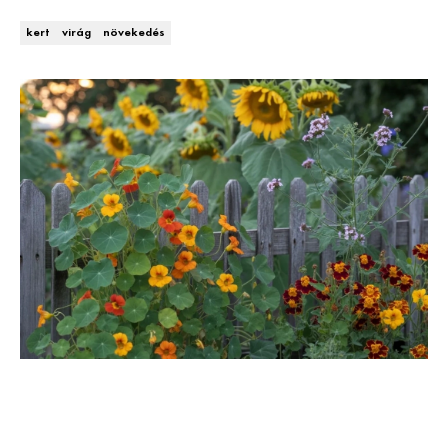
Kert és terasz
HÍRLEVÉL
kert
virág
növekedés