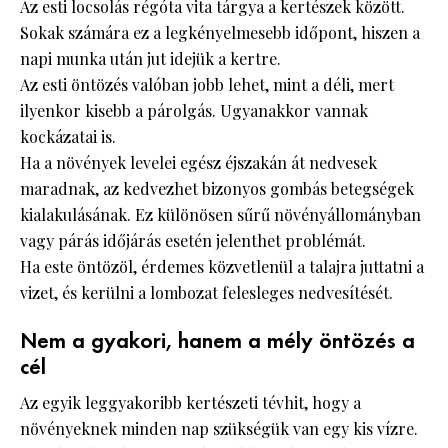
Az esti locsolás régóta vita tárgya a kertészek között.
Sokak számára ez a legkényelmesebb időpont, hiszen a
napi munka után jut idejük a kertre.
Az esti öntözés valóban jobb lehet, mint a déli, mert
ilyenkor kisebb a párolgás. Ugyanakkor vannak
kockázatai is.
Ha a növények levelei egész éjszakán át nedvesek
maradnak, az kedvezhet bizonyos gombás betegségek
kialakulásának. Ez különösen sűrű növényállományban
vagy párás időjárás esetén jelenthet problémát.
Ha este öntözöl, érdemes közvetlenül a talajra juttatni a
vizet, és kerülni a lombozat felesleges nedvesítését.
Nem a gyakori, hanem a mély öntözés a
cél
Az egyik leggyakoribb kertészeti tévhit, hogy a
növényeknek minden nap szükségük van egy kis vízre.