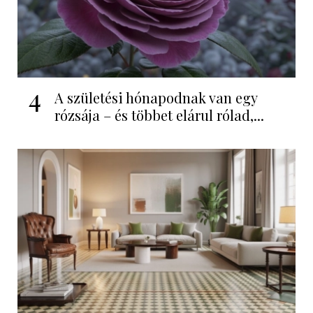
4
A születési hónapodnak van egy
rózsája – és többet elárul rólad,...