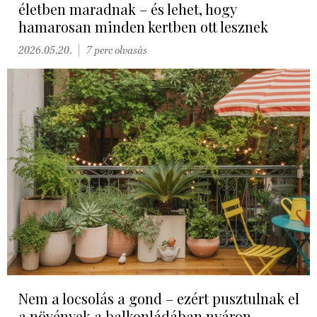
életben maradnak – és lehet, hogy
hamarosan minden kertben ott lesznek
2026.05.20.
7 perc olvasás
Nem a locsolás a gond – ezért pusztulnak el
a növények a balkonládában nyáron