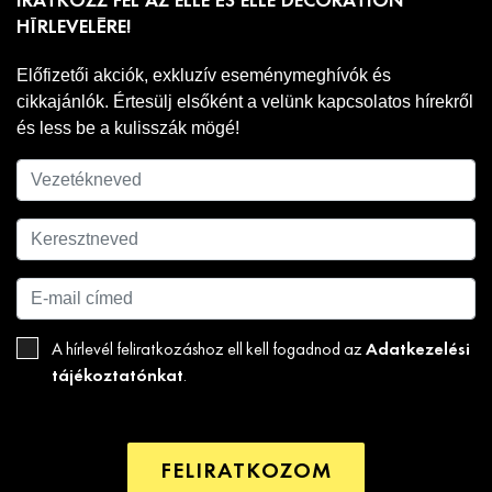
IRATKOZZ FEL AZ ELLE ÉS ELLE DECORATION
HÍRLEVELÉRE!
Előfizetői akciók, exkluzív eseménymeghívók és
cikkajánlók. Értesülj elsőként a velünk kapcsolatos hírekről
és less be a kulisszák mögé!
Adatkezelési
A hírlevél feliratkozáshoz ell kell fogadnod az
tájékoztatónkat
.
FELIRATKOZOM