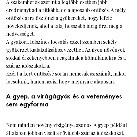
A szakemberek szerint a legtöbb esetben jobb
eredményt ad a ritkább, de alaposabb öntözés. A mély
öntözés arra ösztönzi a gyökereket, hogy lefelé
növekedjenek, ahol a talaj hosszabb ideig őrzi meg a
nedvességet.
A gyakori, felszínes locsolás ezzel szemben sekély
gyökérzet kialakulásához vezethet. Az ilyen növények
sokkal érzékenyebben reagálnak a hőhullámokra és a
száraz időszakokra.
Ezért a kert öntözése során nemcsak az számít, mikor
locsolunk, hanem az is, hogy mennyire alaposan.
A gyep, a virágágyás és a veteményes
sem egyforma
Nem minden növény vízigénye azonos. A gyep például
általában jobban viseli a rövidebb száraz időszakokat,