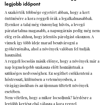
legjobb időpont
A szakértők többsége egyetért abban, hogy a kert
öntözésére a kora reggeli órák a legalkalmasabbak.
Ilyenkor a talaj még viszonylag hűvös, a levegő
páratartalma magasabb, a napsugárzás pedig még nem
elég erős ahhoz, hogy jelentős párolgást okozzon. A
víznek így több ideje marad beszivárogni a
gyökérzónába, ahol a növények valóban fel tudják
használni.
A reggeli locsolás másik előnye, hogy a növények már a
nap legmelegebb szakasza előtt hozzájutnak a
szükséges nedvességhez. Ez segíthet csökkenteni a
hőstresszt, különösen a veteményesben, a
virágágyásokban és az újonnan ültetett növények
esetében.
Nem véletlen, hogy a mikor locsoljunk? kérdésre a
legtöbb kertész első válasza a kora reggel.