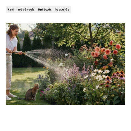
Kert és terasz
HÍRLEVÉL
kert
növények
öntözés
locsolás