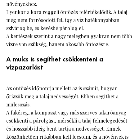
növényekhez.
Ilyenkor a kora reggeli öntözés felértékelődik. A talaj
még nem forrósodott fel, így a víz hatékonyabban
szivárog be, és kevésbé párolog el.
A kertészek szerint a nagy melegben gyakran nem több
vízre van szükség, hanem okosabb öntözésre.
A mulcs is segíthet csökkenteni a
vízpazarlást
Az öntözés időpontja mellett az is számít, hogyan
őrizzük meg a talaj nedvességét. Ebben segíthet a
mulcsozás.
A fakéreg, a komposzt vagy más szerves takaróanyag
csökkenti a párolgást, mérsékli a talaj felmelegedését
és hosszabb ideig bent tartja a nedvességet. Ennek
köszönhetően ritkábban kell locsolni, és a növények is