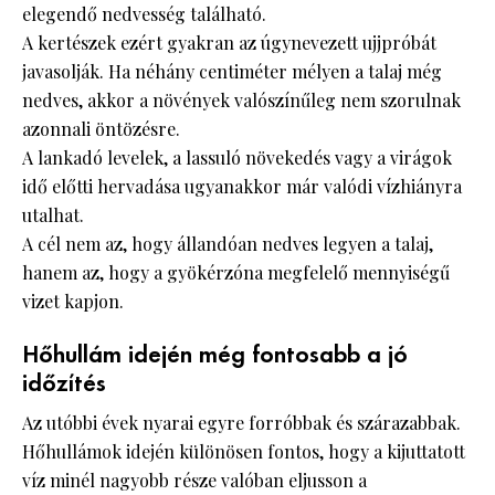
elegendő nedvesség található.
A kertészek ezért gyakran az úgynevezett ujjpróbát
javasolják. Ha néhány centiméter mélyen a talaj még
nedves, akkor a növények valószínűleg nem szorulnak
azonnali öntözésre.
A lankadó levelek, a lassuló növekedés vagy a virágok
idő előtti hervadása ugyanakkor már valódi vízhiányra
utalhat.
A cél nem az, hogy állandóan nedves legyen a talaj,
hanem az, hogy a gyökérzóna megfelelő mennyiségű
vizet kapjon.
Hőhullám idején még fontosabb a jó
időzítés
Az utóbbi évek nyarai egyre forróbbak és szárazabbak.
Hőhullámok idején különösen fontos, hogy a kijuttatott
víz minél nagyobb része valóban eljusson a