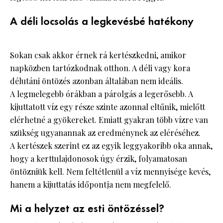
A déli locsolás a legkevésbé hatékony
Sokan csak akkor érnek rá kertészkedni, amikor
napközben tartózkodnak otthon. A déli vagy kora
délutáni öntözés azonban általában nem ideális.
A legmelegebb órákban a párolgás a legerősebb. A
kijuttatott víz egy része szinte azonnal eltűnik, mielőtt
elérhetné a gyökereket. Emiatt gyakran több vízre van
szükség ugyanannak az eredménynek az eléréséhez.
A kertészek szerint ez az egyik leggyakoribb oka annak,
hogy a kerttulajdonosok úgy érzik, folyamatosan
öntözniük kell. Nem feltétlenül a víz mennyisége kevés,
hanem a kijuttatás időpontja nem megfelelő.
Mi a helyzet az esti öntözéssel?