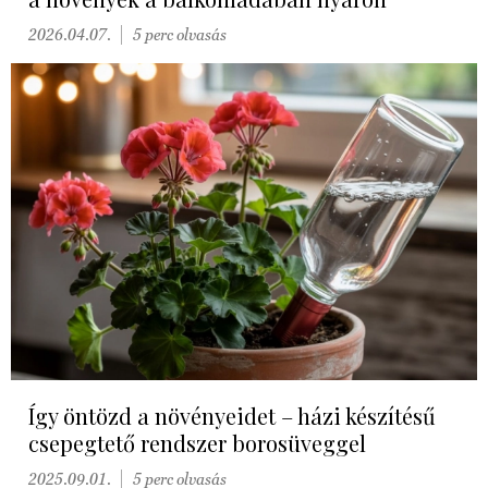
2026.04.07.
5 perc olvasás
Így öntözd a növényeidet – házi készítésű
csepegtető rendszer borosüveggel
2025.09.01.
5 perc olvasás