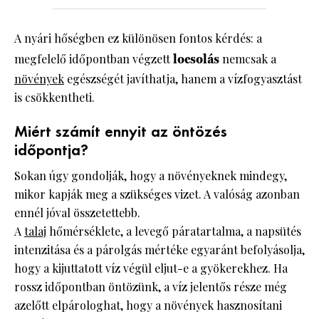
A nyári hőségben ez különösen fontos kérdés: a
megfelelő időpontban végzett
locsolás
nemcsak a
növények
egészségét javíthatja, hanem a vízfogyasztást
is csökkentheti.
Miért számít ennyit az öntözés
időpontja?
Sokan úgy gondolják, hogy a növényeknek mindegy,
mikor kapják meg a szükséges vizet. A valóság azonban
ennél jóval összetettebb.
A
talaj
hőmérséklete, a levegő páratartalma, a napsütés
intenzitása és a párolgás mértéke egyaránt befolyásolja,
hogy a kijuttatott víz végül eljut-e a gyökerekhez. Ha
rossz időpontban öntözünk, a víz jelentős része még
azelőtt elpárologhat, hogy a növények hasznosítani