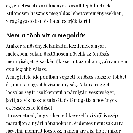
egyenletesebb körülmények között fejlődhetnek.
Különösen hasznos megoldás lehet veteményesekben,
virágágyásokban és fiatal cserjék körül.
Nem a több víz a megoldás
Amikor a növények lankadni kezdenek a nyári
melegben, sokan ösztönösen növelik az öntözés
mennyiségét. A szakértők szerint azonban gyakran nem
ez a legjobb válasz.
A megfelelő időpontban végzett öntözés sokszor többet
ér, mint a nagyobb vízmennyiség. A kora reggeli
locsolás segít csökkenteni a párolgási veszteséget,
javítja a víz hasznosulását, és támogatja a növények
egészséges
fejlődését
.
Ha szeretnéd, hogy a kerted kevesebb vízből is szép
maradjon a nyári hónapokban, érdemes nemcsak arra
figyelni, mennyit locsolsz, hanem arra is, hogy mikor