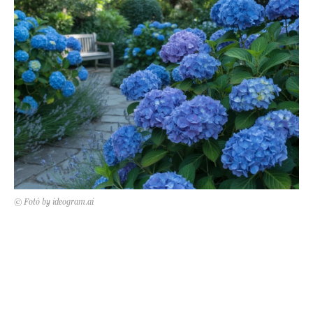
Kert és terasz
HÍRLEVÉL
© Fotó by ideogram.ai