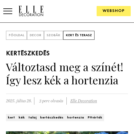
WEBSHOP
ELLE.HU
FŐOLDAL
DECOR
SZOBÁK
KERT ÉS TERASZ
HÍREK
KERTÉSZKEDÉS
TRENDEK
Változtasd meg a színét!
SZOBÁK
Így lesz kék a hortenzia
Konyha
ÖTLETEK
Fürdőszoba
SZÉP TEREK
2025. július 28.
3 perc olvasás
Elle Decoration
Nappali
Szállodák és vendégházak
WEBSHOP
kert
kék
talaj
kertészkedés
hortenzia
PH-érték
Hálószoba
Lakások