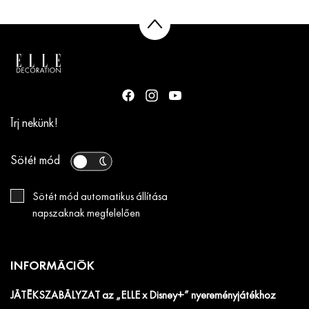
Írj nekünk!
Sötét mód
Sötét mód automatikus állítása
napszaknak megfelelően
INFORMÁCIÓK
JÁTÉKSZABÁLYZAT az „ELLE x Disney+” nyereményjátékhoz