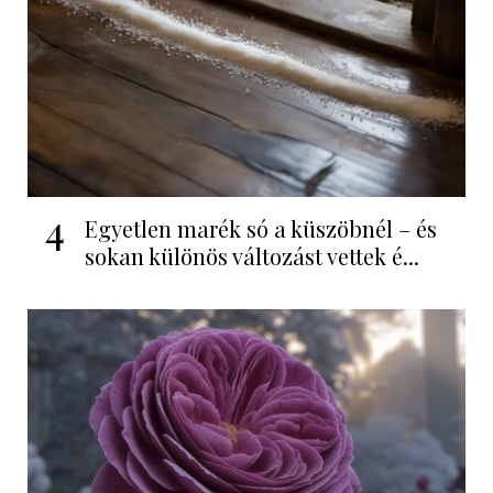
4
Egyetlen marék só a küszöbnél – és
sokan különös változást vettek é...