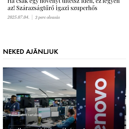
Ha csak egy növényt ültetsz idén, ez legyen
az! Szárazságtűrő igazi szuperhős
2025.07.04.
3 perc olvasás
NEKED AJÁNLJUK
Támogatott tartalom