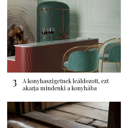
3
A konyhaszigetnek leáldozott, ezt
akarja mindenki a konyhába