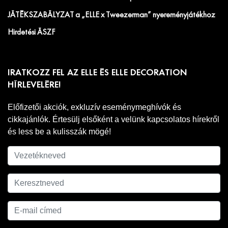
JÁTÉKSZABÁLYZAT a „ELLE x Tweezerman” nyereményjátékhoz
Hirdetési ÁSZF
IRATKOZZ FEL AZ ELLE ÉS ELLE DECORATION
HÍRLEVELÉRE!
Előfizetői akciók, exkluzív eseménymeghívók és
cikkajánlók. Értesülj elsőként a velünk kapcsolatos hírekről
és less be a kulisszák mögé!