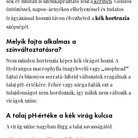
sok év múltán is szemkápráztató lesz a
kertben
. Gondos
öntözéssel, napos-árnyékos elhelyezéssel és tudatos
trágyázással hosszú távon élvezheted a
kék hortenzia
szépségét.
Melyik fajta alkalmas a
színváltoztatásra?
Nem minden hortenzia képes kék virágot hozni. A
Hydrangea macrophylla (nagylevelű vagy „mophead”
fajta) és bizonyos serratá-hibrid változatok reagálnak a
talaj pH-értékére. Fehér vagy sárga fajták ezt a
tulajdonságot nem hordozzák, így náluk nem változik a
virágok színe.
A talaj pH-értéke a kék virág kulcsa
A virág színe nagyban függ a talaj savasságától: