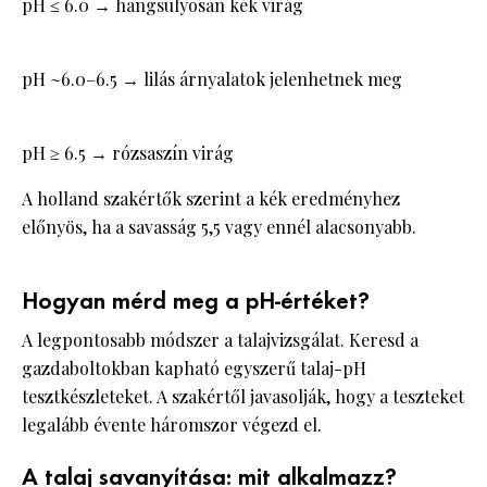
pH ≤ 6.0 → hangsúlyosan kék virág
pH ~6.0–6.5 → lilás árnyalatok jelenhetnek meg
pH ≥ 6.5 → rózsaszín virág
A holland szakértők szerint a kék eredményhez
előnyös, ha a savasság 5,5 vagy ennél alacsonyabb.
Hogyan mérd meg a pH-értéket?
A legpontosabb módszer a talajvizsgálat. Keresd a
gazdaboltokban kapható egyszerű talaj-pH
tesztkészleteket. A szakértől javasolják, hogy a teszteket
legalább évente háromszor végezd el.
A talaj savanyítása: mit alkalmazz?