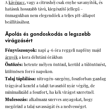
A
kávézacc
, vagy a citrushéj csak enyhe savanyítók, és
hatásuk hosszabb távú, kiegészítő jellegű –
önmagukban nem elegendőek a teljes pH-állapot
beállításához.
Ápolás és gondoskodás a legszebb
virágzásért
Fényviszonyok:
napi 4–6 óra reggeli napfény majd
árnyék
a kora délutáni órákban
Öntözés:
hetente mélyen öntözd, kerüld a túlöntözést,
különösen forró napokon.
Talaj táplálása:
nitrogén-szegény, foszforban gazdag
trágyával kezeld a talajt tavasztól nyár végéig, de
minimalizáld a foszfort, ha kék virágot szeretnél.
Mulcsozás:
alkalmazz szerves anyagokat, hogy
megőrizd a talaj savasságát és a nedvességet.