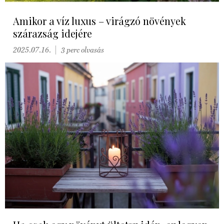
Amikor a víz luxus – virágzó növények
szárazság idejére
2025.07.16.
3 perc olvasás