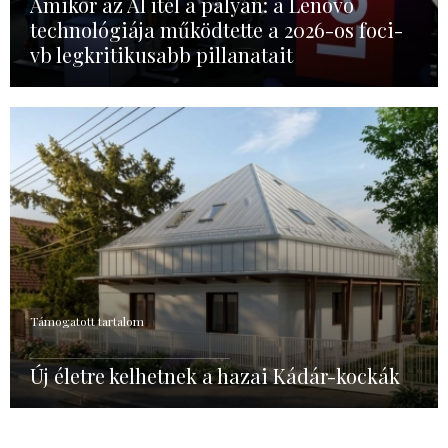
Amikor az AI ítél a pályán: a Lenovo
technológiája működtette a 2026-os foci-
vb legkritikusabb pillanatait
Támogatott tartalom
Új életre kelhetnek a hazai Kádár-kockák