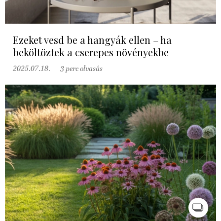
Ezeket vesd be a hangyák ellen – ha
beköltöztek a cserepes növényekbe
2025.07.18.
3 perc olvasás