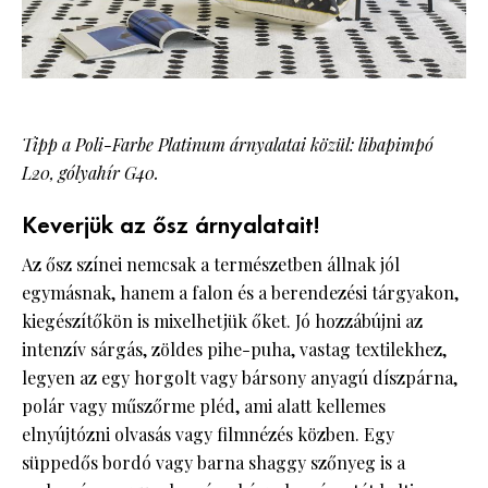
Tipp a Poli-Farbe Platinum árnyalatai közül: libapimpó
L20, gólyahír G40.
Keverjük az ősz árnyalatait!
Az ősz színei nemcsak a természetben állnak jól
egymásnak, hanem a falon és a berendezési tárgyakon,
kiegészítőkön is mixelhetjük őket. Jó hozzábújni az
intenzív sárgás, zöldes pihe-puha, vastag textilekhez,
legyen az egy horgolt vagy bársony anyagú díszpárna,
polár vagy műszőrme pléd, ami alatt kellemes
elnyújtózni olvasás vagy filmnézés közben. Egy
süppedős bordó vagy barna shaggy szőnyeg is a