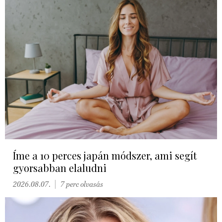
Íme a 10 perces japán módszer, ami segít
gyorsabban elaludni
2026.08.07.
7 perc olvasás