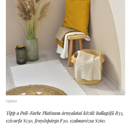
Caption
Tipp a Poli-Farbe Platinum árnyalatai közül: ballagófű B35,
szivarfa Sz50, fenyőspárga F30, szalmarózsa Sz60.