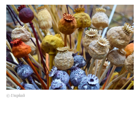
Kert és terasz
HÍRLEVÉL
© Unsplash