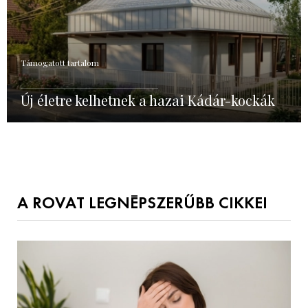
Támogatott tartalom
Új életre kelhetnek a hazai Kádár-kockák
A ROVAT LEGNÉPSZERŰBB CIKKEI