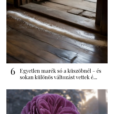
6
Egyetlen marék só a küszöbnél – és
sokan különös változást vettek é...