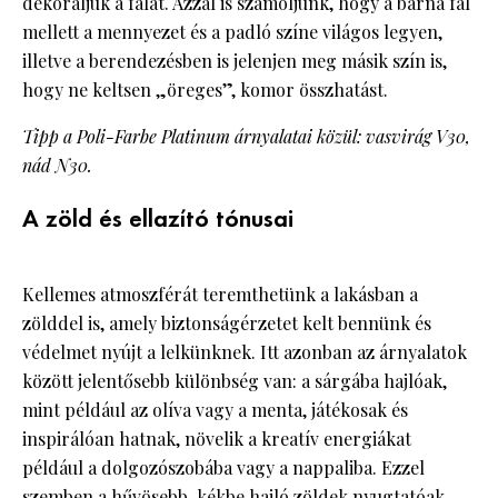
dekoráljuk a falat. Azzal is számoljunk, hogy a barna fal
mellett a mennyezet és a padló színe világos legyen,
illetve a berendezésben is jelenjen meg másik szín is,
hogy ne keltsen „öreges”, komor összhatást.
Tipp a Poli-Farbe Platinum árnyalatai közül: vasvirág V30,
nád N30.
A zöld és ellazító tónusai
Kellemes atmoszférát teremthetünk a lakásban a
zölddel is, amely biztonságérzetet kelt bennünk és
védelmet nyújt a lelkünknek. Itt azonban az árnyalatok
között jelentősebb különbség van: a sárgába hajlóak,
mint például az olíva vagy a menta, játékosak és
inspirálóan hatnak, növelik a kreatív energiákat
például a dolgozószobába vagy a nappaliba. Ezzel
szemben a hűvösebb, kékbe hajló zöldek nyugtatóak,