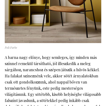
Poli-Farbe
A barna nagy előnye, hogy semleges, így minden más
színnel remekül társítható, jól illeszkedik a meleg
sárgához, narancshoz és szépen játszik a hűvös kékkel.
Ha falakat színeznénk vele, akkor sötét árnyalatokban
csak ott gondolkozzunk, ahol nappal bőven van
természetes fényünk, este pedig mesterséges
világításunk. Egy sötétebb, kisebb helyiségbe világosabb
falszínt javaslunk, a sötétekkel pedig inkább csak