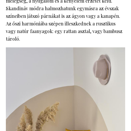
melegség, a nyugalom és a kényelem érzetét kelti.
Skandináv módra halmozhatunk egymásra az évszak
színeiben játszó párnákat is az ágyon vagy a kanapén.
Az őszi harmóniába szépen illeszkednek a rusztikus
vagy natúr faanyagok: egy rattan asztal, vagy bambusz
tároló.