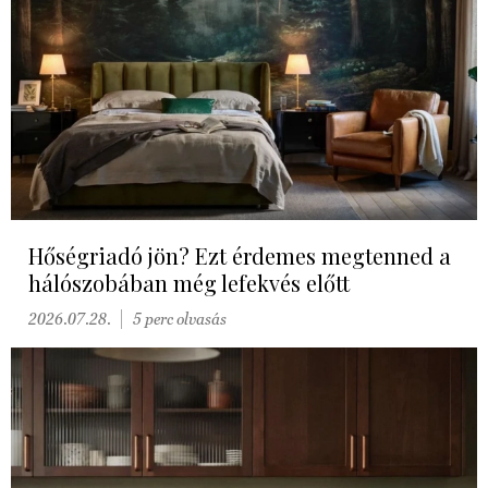
Hőségriadó jön? Ezt érdemes megtenned a
hálószobában még lefekvés előtt
2026.07.28.
5 perc olvasás