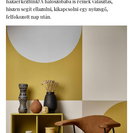
hazaérkeztünk! A hálószobába is remek választás,
hiszen segít ellazulni, kikapcsolni egy nyüzsgő,
felfokozott nap után.