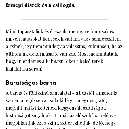
ünnepi díszek és a csillogás.
Mind tapasztaljuk és érezzük, mennyire fontosak és
milyen hatásokat képesek kiváltani, vagy semlegesíteni
a színek, így nem mindegy a választás, különösen, ha az
otthonunk dekorálásáról van szó. Most megmutatjuk,
hogyan érdemes alkalmazni őket a belső terek
kialakítása során!
Barátságos barna
A barna és földszínű árnyalatai – a bézstől a mandula
színen át egészen a csokoládéig – megnyugtató,
meghitt hatást keltenek, kiegyensúlyozottságot,
biztonságot sugalnak. Ha már az előszobába belépve
megpillantjuk ezt a színt, azt érezhetjük: de jó, hogy