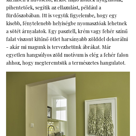
pihentetőek, segítik az ellazulást, például a
fürdőszobában. Itt is vegyük figyelembe, hogy egy
kisebb, fénytelenebb helyiségbe nyomasztóak lehetnek
a sötét árnyalatok. Egy pasztell, krém vagy fehér színű
falat viszont kitűnő ötlet harsányabb zölddel dekorálni
- akár mi magunk is tervezhetünk ábrákat. Már
egyetlen hangsúlyos zöld motívum is elég a fehér falon
ahhoz, hogy megteremtsük a természetes hangulatot.