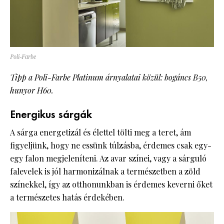
Poli-Farbe
Tipp a Poli-Farbe Platinum árnyalatai közül: bogáncs B50,
hunyor H60.
Energikus sárgák
A sárga energetizál és élettel tölti meg a teret, ám
figyeljünk, hogy ne essünk túlzásba, érdemes csak egy-
egy falon megjeleníteni. Az avar színei, vagy a sárguló
falevelek is jól harmonizálnak a természetben a zöld
színekkel, így az otthonunkban is érdemes keverni őket
a természetes hatás érdekében.