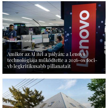
Támogatott tartalom
Amikor az AI ítél a pályán: a Lenovo
technológiája működtette a 2026-os foci-
vb legkritikusabb pillanatait