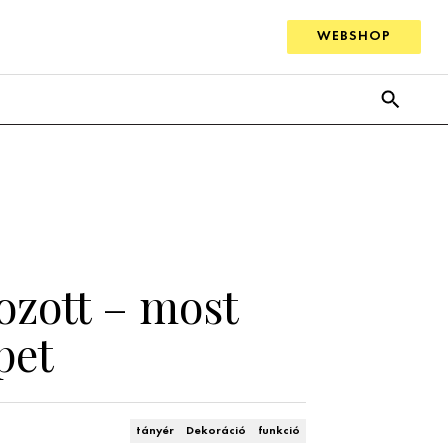
WEBSHOP
ozott – most
pet
tányér
Dekoráció
funkció