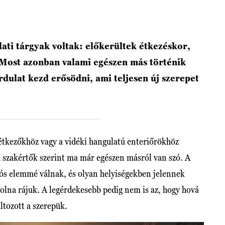
ati tárgyak voltak: előkerültek étkezéskor,
 Most azonban valami egészen más történik
rdulat kezd erősödni, ami teljesen új szerepet
tkezőkhöz vagy a vidéki hangulatú enteriőrökhöz
a szakértők szerint ma már egészen másról van szó. A
ós elemmé válnak, és olyan helyiségekben jelennek
olna rájuk. A legérdekesebb pedig nem is az, hogy hová
tozott a szerepük.