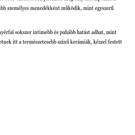
kább személyes menedékként működik, mint egyszerű
nyérfal sokszor intimebb és puhább hatást adhat, mint
nek itt a természetesebb színű kerámiák, kézzel festett