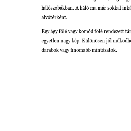
hálószobákban
. A háló ma már sokkal in
alvótérként.
Egy ágy fölé vagy komód fölé rendezett tá
egyetlen nagy kép. Különösen jól működhet
darabok vagy finomabb mintázatok.