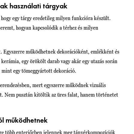
ak használati tárgyak
hogy egy tárgy eredetileg milyen funkcióra készült.
teremt, hogyan kapcsolódik a térhez és milyen
et. Egyszerre működhetnek dekorációként, emlékként és
 kerámia, egy örökölt darab vagy akár egy utazás során
, mint egy tömeggyártott dekoráció.
kberendezésben, mert egyszerre működnek vizuális
. Nem pusztán kitöltik az üres falat, hanem történetet
ól működhetnek
yre több enteriőrben jelennek meg tányérkompozíciók