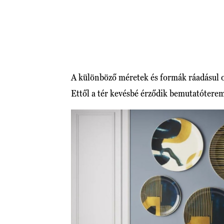
A különböző méretek és formák ráadásul ol
Ettől a tér kevésbé érződik bemutatótere