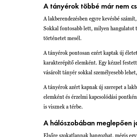
A tányérok többé már nem cs
A lakberendezésben egyre kevésbé számít, 
Sokkal fontosabb lett, milyen hangulatot 
történetet mesél.
A tányérok pontosan ezért kaptak új élet
karakterépítő elemként. Egy kézzel festett
vásárolt tányér sokkal személyesebb lehet
A tányérok azért kapnak új szerepet a la
elemként és érzelmi kapcsolódási pontként
is visznek a térbe.
A hálószobában meglepően j
Elsőre szokatlannak hangozhat, mégis eg