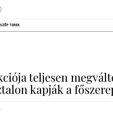
SZÉP TEREK
Szállodák és
vendégházak
Lakások
ciója teljesen megvált
talon kapják a főszere
n