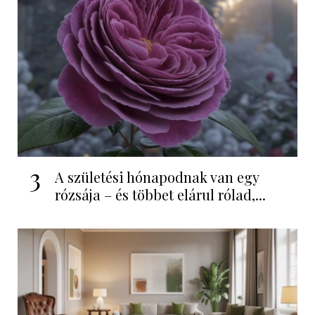
3
A születési hónapodnak van egy
rózsája – és többet elárul rólad,...