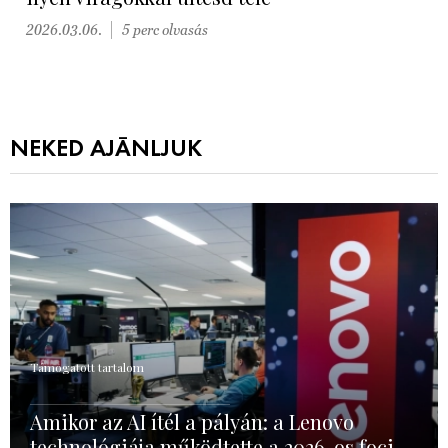
2026.03.06.
5 perc olvasás
NEKED AJÁNLJUK
Támogatott tartalom
Amikor az AI ítél a pályán: a Lenovo
technológiája működtette a 2026-os foci-