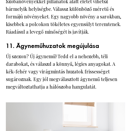
Szobanövényekkel pillanatok alatt életet vihetsz
bármelyik helyiségbe. Válassz különböző méretű és
formájú növényeket. Egy nagyobb növény a sarokban,
kisebbek a polcokon tökéletes egyensúlyt teremtenek.
Ráadásul a levegő minőségét is javítják.
11. Ágyneműhuzatok megújulása
Új szezon? Új ágynemű! Tedd el a nehezebb, téli
darabokat, és válaszd a könnyű, légies anyagokat. A
kék-fehér vagy virágmintás huzatok frissességet
sugároznak. Egy jól megválasztott ágynemű teljesen
megváltoztathatja a hálószoba hangulatát.