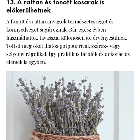
13. A rattan és fonott kosarak is
előkerülhetnek
A fonott és rattan anyagok természetességet és
könnyedséget sugároznak. Bár egész évben
használhatók, tavasszal különösen jól érvényesülnek.
Töltsd meg őket illatos potpourrival, száraz- vagy
selyemvirágokkal. Így praktikus tárolók és dekorációs
elemek is egyben.