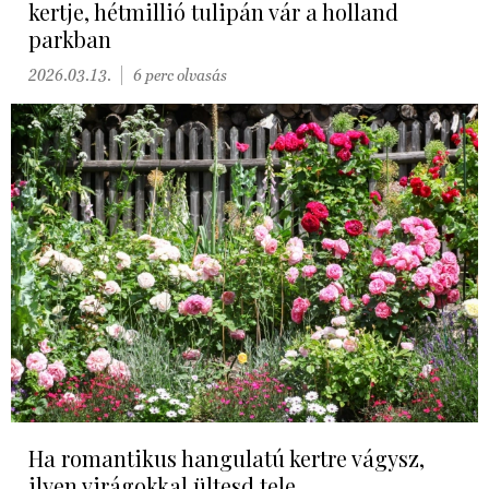
kertje, hétmillió tulipán vár a holland
parkban
2026.03.13.
6 perc olvasás
Ha romantikus hangulatú kertre vágysz,
ilyen virágokkal ültesd tele