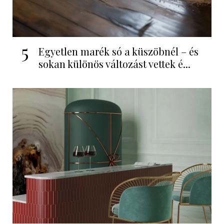
5
Egyetlen marék só a küszöbnél – és
sokan különös változást vettek é...