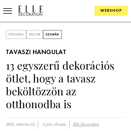
WEBSHOP
ELLE.HU
FŐOLDAL
DECOR
SZOBÁK
HÍREK
TAVASZI HANGULAT
TRENDEK
13 egyszerű dekorációs
SZOBÁK
ötlet, hogy a tavasz
Konyha
ÖTLETEK
beköltözzön az
Fürdőszoba
SZÉP TEREK
otthonodba is
Nappali
Szállodák és vendégházak
WEBSHOP
Hálószoba
Lakások
2026. március 23.
5 perc olvasás
Elle Decoration