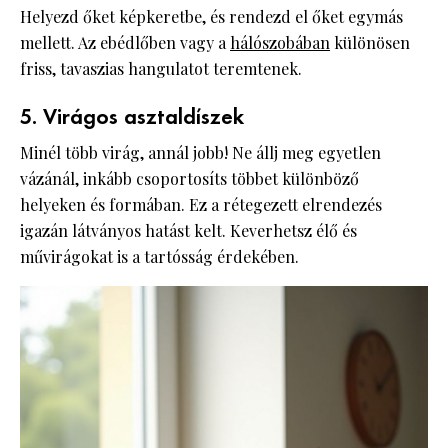
Helyezd őket képkeretbe, és rendezd el őket egymás
mellett. Az ebédlőben vagy a
hálószobában
különösen
friss, tavaszias hangulatot teremtenek.
5. Virágos asztaldíszek
Minél több virág, annál jobb! Ne állj meg egyetlen
vázánál, inkább csoportosíts többet különböző
helyeken és formában. Ez a rétegezett elrendezés
igazán látványos hatást kelt. Keverhetsz élő és
művirágokat is a tartósság érdekében.