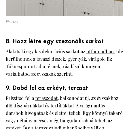
Pinterest
8. Hozz létre egy szezonális sarkot
Alakíts ki egy kis dekorációs sarkot az
otthonodban.
Ide
kerülhetnek a tavaszi díszek, gyertyák, virágok. Ez
fókuszpontot ad a térnek, ráadásul könnyen
variálhatod az évszakok szerint.
9. Dobd fel az erkéyt, teraszt
Frissítsd fel a
teraszodat,
balkonodat új, az évszakhoz
illő díszpárnákkal és textíliákkal. A virágmintás
darabok hívogatóak és élettel teliek. Egy könnyű takaró
vagy néhány mécses még hangulatosabbá teheti az
estéket. Így a terasz valódi pihenőhellyé válik a