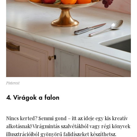
Pinterest
4. Virágok a falon
Nincs kerted? Semmi gond – itt az ideje egy kis kreatív
alkotásnak! Virágmintás szalvétákból vagy régi könyvek
illusztrációiból gyönyörű falidíszeket készíthetsz.