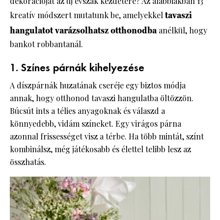
dekorációját az új évszak kezdetére? Az alábbiakban 13
kreatív módszert mutatunk be, amelyekkel
tavaszi
hangulatot varázsolhatsz otthonodba
anélkül, hogy
bankot robbantanál.
1. Színes párnák kihelyezése
A díszpárnák huzatának cseréje egy biztos módja
annak, hogy otthonod tavaszi hangulatba öltözzön.
Búcsút ints a télies anyagoknak és válaszd a
könnyedebb, vidám színeket. Egy virágos párna
azonnal frissességet visz a térbe. Ha több mintát, színt
kombinálsz, még játékosabb és élettel telibb lesz az
összhatás.