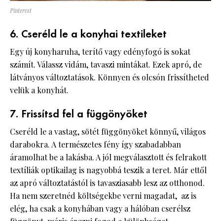
Pinterest
6. Cseréld le a konyhai textileket
Egy új konyharuha, terítő vagy edényfogó is sokat
számít. Válassz vidám, tavaszi mintákat. Ezek apró, de
látványos változtatások. Könnyen és olcsón frissítheted
velük a konyhát.
7. Frissítsd fel a függönyöket
Cseréld le a vastag, sötét függönyöket könnyű, világos
darabokra. A természetes fény így szabadabban
áramolhat be a lakásba. A jól megválasztott és felrakott
textíliák optikailag is nagyobbá teszik a teret. Már ettől
az apró változtatástól is tavasziasabb lesz az otthonod.
Ha nem szeretnéd költségekbe verni magadat, az is
elég, ha csak a konyhában vagy a hálóban cserélsz