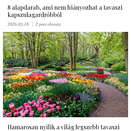
8 alapdarab, ami nem hiányozhat a tavaszi
kapszulagardróbból
2026.03.18.
2 perc olvasás
Hamarosan nyílik a világ legszebb tavaszi