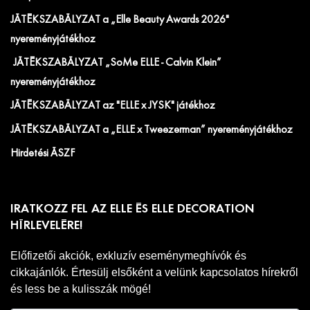
JÁTÉKSZABÁLYZAT a „Elle Beauty Awards 2026"
nyereményjátékhoz
JÁTÉKSZABÁLYZAT „SoMe ELLE - Calvin Klein”
nyereményjátékhoz
JÁTÉKSZABÁLYZAT az "ELLE x JYSK" játékhoz
JÁTÉKSZABÁLYZAT a „ELLE x Tweezerman” nyereményjátékhoz
Hirdetési ÁSZF
IRATKOZZ FEL AZ ELLE ÉS ELLE DECORATION
HÍRLEVELÉRE!
Előfizetői akciók, exkluzív eseménymeghívók és
cikkajánlók. Értesülj elsőként a velünk kapcsolatos hírekről
és less be a kulisszák mögé!