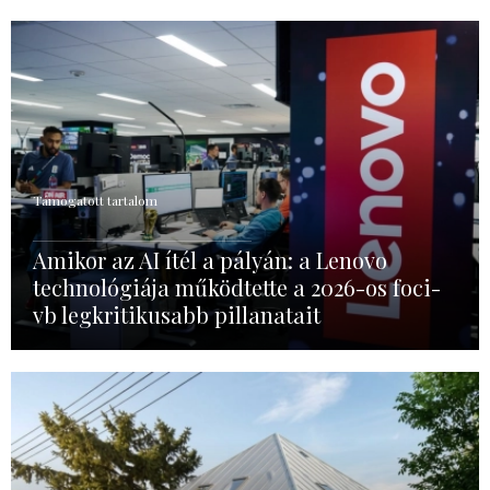
Támogatott tartalom
Amikor az AI ítél a pályán: a Lenovo
technológiája működtette a 2026-os foci-
vb legkritikusabb pillanatait