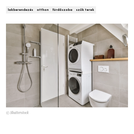
Kert és terasz
HÍRLEVÉL
lakberendezés
otthon
fürdőszoba
szűk terek
© Shutterstock