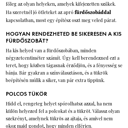
főleg az olyan helyeken, amelyek kifejezetten szűkek.
Ha szeretnél jó ötleteket az apró
fürdőszobáddal
kapcsolatban, most egy építész oszt meg veled párat.
HOGYAN RENDEZHETED BE SIKERESEN A KIS
FÜRDŐSZOBÁT?
Ha kis helyed van a fürdőszobában, minden
négyzetcentiméter számít. Úgy kell berendezned ezt a
teret, hogy közben tágasnak érződjön, és a fényesség se
bánja. Bár gyakran a színválasztáson, és a tükrök
beépítésén múlik a siker, van pár extra tippünk.
POLCOS TÜKÖR
Hidd el, rengeteg helyet spórolhatsz azzal, ha nem
külön helyezed fel a polcokat és a tükröt. Válassz olyan
szekrényt, amelynek tükrös az ajtaja, és amivel nem
okoz majd gondot, hogy minden elférjen.