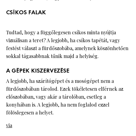
CSÍKOS FALAK
Tudtad, hogy a függőlegesen csíkos minta nyújtja
vizuálisan a teret? A legjobb, ha csíkos tapétát, vagy
festést választ a fürdőszobába, amelynek köszönhetően
sokkal tágasabbnak tűnik majd a helyiség.
A GÉPEK KISZERVEZÉSE
A legjobb, ha szárítógépet és a mosógépet nem a
fürdőszobában tárolod. Ezek tökéletesen elférnek az
előszobában, vagy akár a tárolóban, esetleg a
konyhában is. A legjobb, ha nem foglalod ezzel
fölöslegesen a helyet.
via