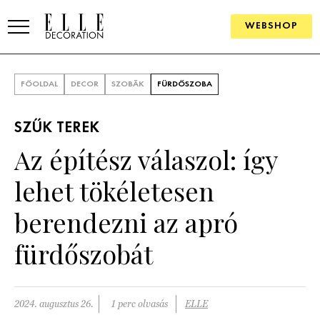
WEBSHOP
ELLE.HU
FŐOLDAL
DECOR
SZOBÁK
FÜRDŐSZOBA
HÍREK
SZŰK TEREK
TRENDEK
Az építész válaszol: így
SZOBÁK
lehet tökéletesen
Konyha
ÖTLETEK
berendezni az apró
Fürdőszoba
SZÉP TEREK
fürdőszobát
Nappali
Szállodák és vendégházak
WEBSHOP
Hálószoba
Lakások
2024. augusztus 26.
1 perc olvasás
ELLE