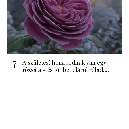
7
A születési hónapodnak van egy
rózsája – és többet elárul rólad,...