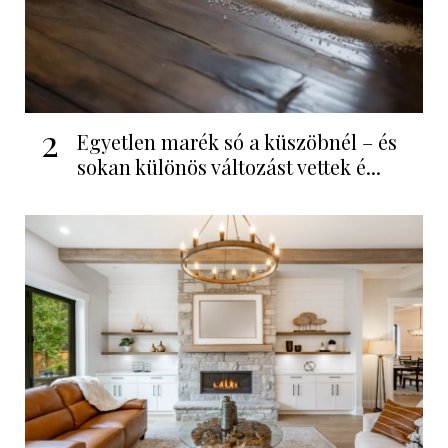
2
Egyetlen marék só a küszöbnél – és
sokan különös változást vettek é...