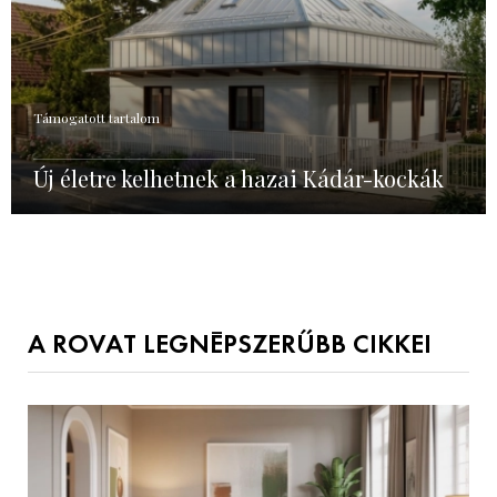
Támogatott tartalom
Új életre kelhetnek a hazai Kádár-kockák
A ROVAT LEGNÉPSZERŰBB CIKKEI