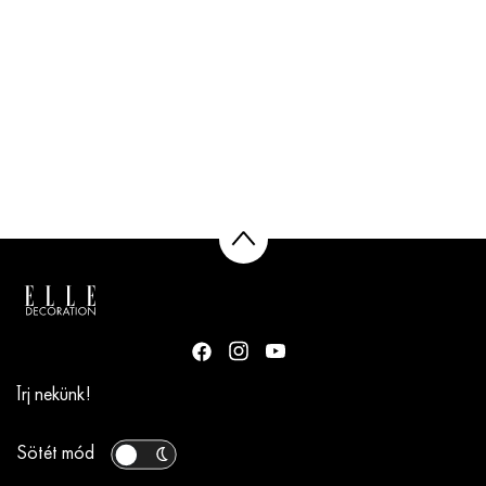
Írj nekünk!
Sötét mód