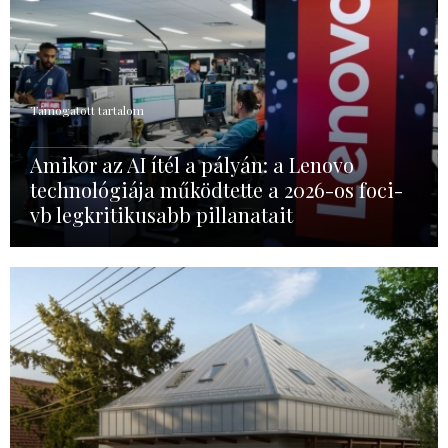
Támogatott tartalom
Amikor az AI ítél a pályán: a Lenovo
technológiája működtette a 2026-os foci-
vb legkritikusabb pillanatait