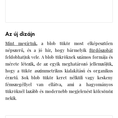
Az új dizájn
Mint megírtuk
, a blob tükör most elképesztően
népszerű, és a jó hír, hogy bármelyik
fürdőszobát
feldobhatjuk vele. A blob tükröknek számos formája és
mérete létezik, de az egyik meghatározó jellemzőjük,
hogy a tükör aszimmetrikus kialakítású és organikus
érzetű. Sok blob tükör keret nélküli vagy keskeny
fémszegéllyel van ellátva, ami a hagyományos
tükröknél lazább és modernebb megjelenést kölcsönöz
nekik.