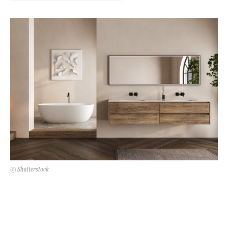
Kert és terasz
HÍRLEVÉL
© Shutterstock