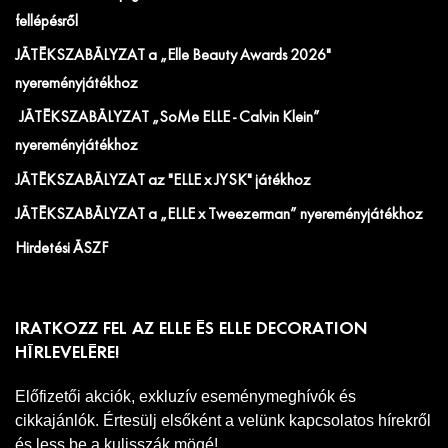
fellépésről
JÁTÉKSZABÁLYZAT a „Elle Beauty Awards 2026"
nyereményjátékhoz
JÁTÉKSZABÁLYZAT „SoMe ELLE - Calvin Klein”
nyereményjátékhoz
JÁTÉKSZABÁLYZAT az "ELLE x JYSK" játékhoz
JÁTÉKSZABÁLYZAT a „ELLE x Tweezerman” nyereményjátékhoz
Hirdetési ÁSZF
IRATKOZZ FEL AZ ELLE ÉS ELLE DECORATION
HÍRLEVELÉRE!
Előfizetői akciók, exkluzív eseménymeghívók és
cikkajánlók. Értesülj elsőként a velünk kapcsolatos hírekről
és less be a kulisszák mögé!