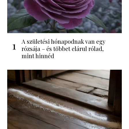
A születési hónapodnak van egy
1
rózsája – és többet elárul rólad,
mint hinnéd