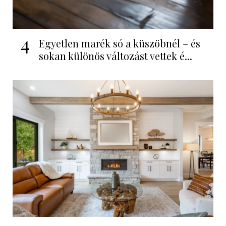
4
Egyetlen marék só a küszöbnél – és
sokan különös változást vettek é...