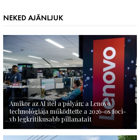
NEKED AJÁNLJUK
Támogatott tartalom
Amikor az AI ítél a pályán: a Lenovo
technológiája működtette a 2026-os foci-
vb legkritikusabb pillanatait