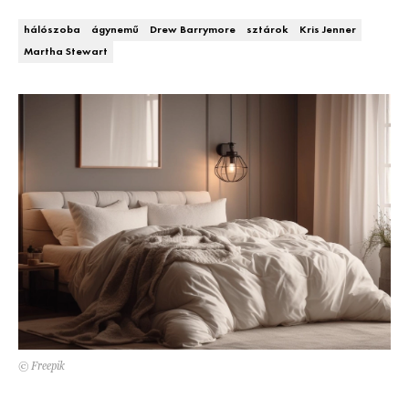
Kert és terasz
HÍRLEVÉL
hálószoba
ágynemű
Drew Barrymore
sztárok
Kris Jenner
Martha Stewart
© Freepik