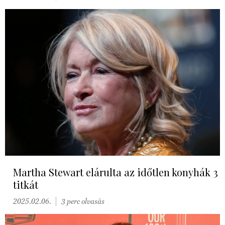
Martha Stewart elárulta az időtlen konyhák 3
titkát
2025.02.06.
3 perc olvasás