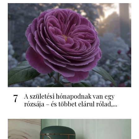
7
A születési hónapodnak van egy
rózsája – és többet elárul rólad,...