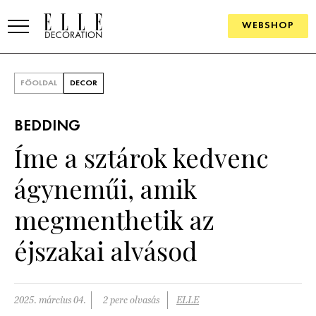
WEBSHOP
ELLE.HU
FŐOLDAL
DECOR
HÍREK
BEDDING
TRENDEK
Íme a sztárok kedvenc
SZOBÁK
ágyneműi, amik
Konyha
ÖTLETEK
megmenthetik az
Fürdőszoba
SZÉP TEREK
éjszakai alvásod
Nappali
Szállodák és vendégházak
WEBSHOP
Hálószoba
Lakások
2025. március 04.
2 perc olvasás
ELLE