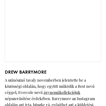
DREW BARRYMORE
A színésznő tavaly novemberben jelentette be a
közösségi oldalán, hogy együtt működik a Rest nevű
céggel, Evercole nevű
ágyneműkollekciójuk
népszerűsítése érdekében. Barrymore az Instagram
oldalán azt írta, büszke rá, erősíthet azt a küldetést,