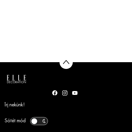
Írj nekünk!
Sötét mód