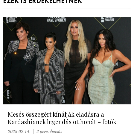
EZEK IS ÉRDEKELHETNEK
Mesés összegért kínálják eladásra a
Kardashianek legendás otthonát – fotók
2025.02.14.
2 perc olvasás