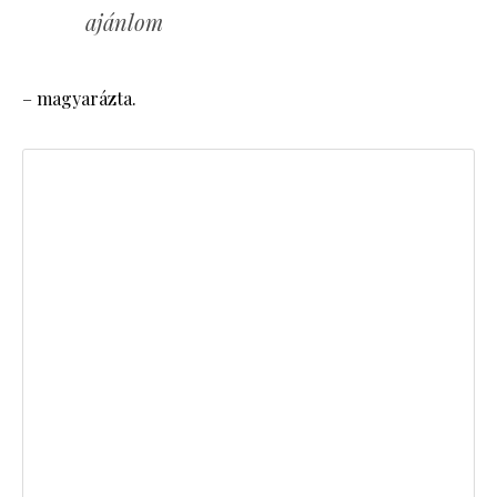
ajánlom
– magyarázta.