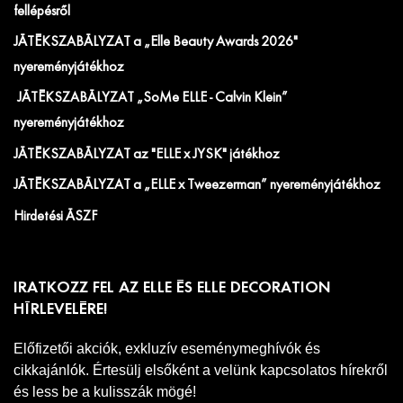
fellépésről
JÁTÉKSZABÁLYZAT a „Elle Beauty Awards 2026"
nyereményjátékhoz
JÁTÉKSZABÁLYZAT „SoMe ELLE - Calvin Klein”
nyereményjátékhoz
JÁTÉKSZABÁLYZAT az "ELLE x JYSK" játékhoz
JÁTÉKSZABÁLYZAT a „ELLE x Tweezerman” nyereményjátékhoz
Hirdetési ÁSZF
IRATKOZZ FEL AZ ELLE ÉS ELLE DECORATION
HÍRLEVELÉRE!
Előfizetői akciók, exkluzív eseménymeghívók és
cikkajánlók. Értesülj elsőként a velünk kapcsolatos hírekről
és less be a kulisszák mögé!