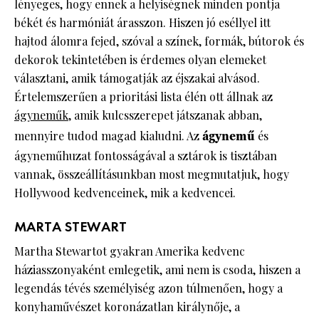
lényeges, hogy ennek a helyiségnek minden pontja
békét és harmóniát árasszon. Hiszen jó eséllyel itt
hajtod álomra fejed, szóval a színek, formák, bútorok és
dekorok tekintetében is érdemes olyan elemeket
választani, amik támogatják az éjszakai alvásod.
Értelemszerűen a prioritási lista élén ott állnak az
ágyneműk
, amik kulcsszerepet játszanak abban,
mennyire tudod magad kialudni. Az
ágynemű
és
ágyneműhuzat fontosságával a sztárok is tisztában
vannak, összeállításunkban most megmutatjuk, hogy
Hollywood kedvenceinek, mik a kedvencei.
MARTA STEWART
Martha Stewartot gyakran Amerika kedvenc
háziasszonyaként emlegetik, ami nem is csoda, hiszen a
legendás tévés személyiség azon túlmenően, hogy a
konyhaművészet koronázatlan királynője, a