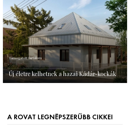
Támogatott tartalom
Új életre kelhetnek a hazai Kádár-kockák
A ROVAT LEGNÉPSZERŰBB CIKKEI