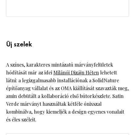
Új szelek
A színes, karakteres mintázatú márványfelületek
hódítását már az idei
Milánói Dizájn Héten
lehetett
látni: a legizgalmasabb installációnak a SolidNature
építőanyag vállalat és az OMA kiállítását szavazták meg,
amin debütált a kollaboráció első bútorkészlete. Satin
Verde márványt használtak kétféle ónixszal
kombinálva, hogy kiemeljék a design egyenes vonalait
és éles széleit.