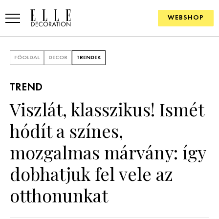
WEBSHOP
ELLE.HU
FŐOLDAL
DECOR
TRENDEK
HÍREK
TREND
TRENDEK
Viszlát, klasszikus! Ismét
SZOBÁK
hódít a színes,
Konyha
ÖTLETEK
mozgalmas márvány: így
Fürdőszoba
SZÉP TEREK
dobhatjuk fel vele az
Nappali
Szállodák és vendégházak
WEBSHOP
otthonunkat
Hálószoba
Lakások