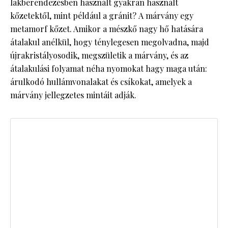
lakberendezésben használt gyakran használt
kőzetektől, mint például a gránit? A márvány egy
metamorf kőzet. Amikor a mészkő nagy hő hatására
átalakul anélkül, hogy ténylegesen megolvadna, majd
újrakristályosodik, megszületik a márvány, és az
átalakulási folyamat néha nyomokat hagy maga után:
árulkodó hullámvonalakat és csíkokat, amelyek a
márvány jellegzetes mintáit adják.