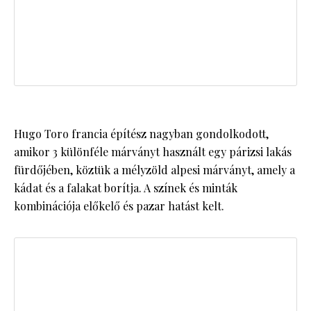
Hugo Toro francia építész nagyban gondolkodott,
amikor 3 különféle márványt használt egy párizsi lakás
fürdőjében, köztük a mélyzöld alpesi márványt, amely a
kádat és a falakat borítja. A színek és minták
kombinációja előkelő és pazar hatást kelt.