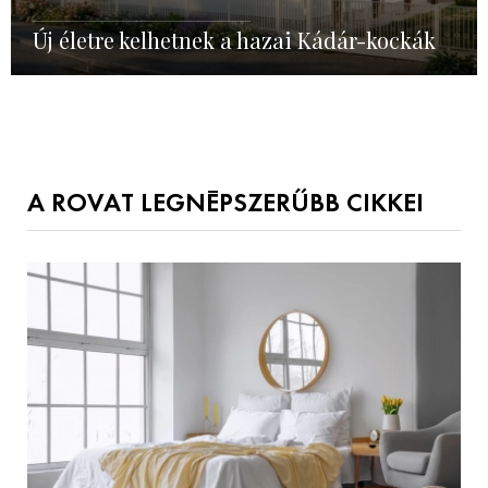
Új életre kelhetnek a hazai Kádár-kockák
A ROVAT LEGNÉPSZERŰBB CIKKEI