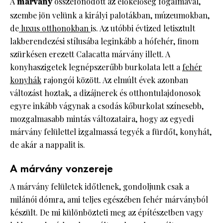
A
márvány
összefonódott az előkelőség fogalmával,
szembe jön velünk a királyi palotákban, múzeumokban,
de
luxus otthonokban
is. Az utóbbi évtized letisztult
lakberendezési stílusába leginkább a hófehér, finom
szürkésen erezett Calacatta márvány illett. A
konyhaszigetek legnépszerűbb burkolata lett a
fehér
konyhák
rajongói között. Az elmúlt évek azonban
változást hoztak, a dizájnerek és otthontulajdonosok
egyre inkább vágynak a csodás kőburkolat színesebb,
mozgalmasabb mintás változataira, hogy az egyedi
márvány felülettel izgalmassá tegyék a fürdőt, konyhát,
de akár a nappalit is.
A márvány vonzereje
A márvány felületek időtlenek, gondoljunk csak a
milánói dómra, ami teljes egészében fehér márványból
készült. De mi különbözteti meg az építészetben vagy