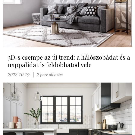
3D-s csempe az új trend: a hálószobádat és a
nappalidat is feldobhatod vele
2022.10.19.
2 perc olvasás