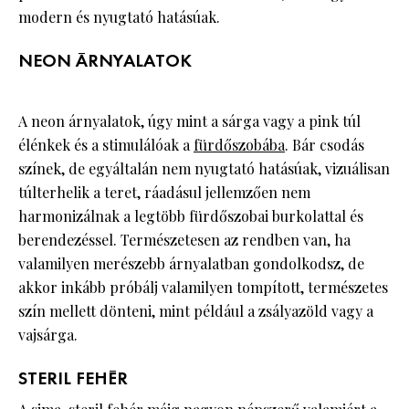
modern és nyugtató hatásúak.
NEON ÁRNYALATOK
A neon árnyalatok, úgy mint a sárga vagy a pink túl
élénkek és a stimulálóak a
fürdőszobába
. Bár csodás
színek, de egyáltalán nem nyugtató hatásúak, vizuálisan
túlterhelik a teret, ráadásul jellemzően nem
harmonizálnak a legtöbb fürdőszobai burkolattal és
berendezéssel. Természetesen az rendben van, ha
valamilyen merészebb árnyalatban gondolkodsz, de
akkor inkább próbálj valamilyen tompított, természetes
szín mellett dönteni, mint például a zsályazöld vagy a
vajsárga.
STERIL FEHÉR