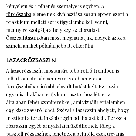
kényelem és a pihenés szentélye is egyben. A
fürdőszoba
elemeinek kiválasztása során éppen ezért a
praktikum mellett azt is figyelembe kell venni,
mennyire szolgálja a helyiség az ellazulást.
Összeállításunkban most megmutatjuk, melyek azok a
színek, amiket például jobb itt elkerülni. ​
LAZACRÓZSASZÍN
A lazacrózsaszín mostanság több retró trendben is
felbukkan, de bármennyire is döbbenetes a
fürdőszobában
inkább elavult hatást kelt. Ez a szín
ugyanis általában erős kontrasztot hoz létre az
általában fehér szaniterekkel, ami vizuális értelemben
egy kissé zavaró lehet. Szóval a lazacszín ahelyett, hogy
frissíteni a teret, inkább régimódi hatást kelt. Persze a
rózsaszín egyéb árnyalatai működhetnek, főleg a
pasztell rózsaszínek lehetnek a befutók, ezek ugyanis