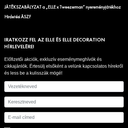
JÁTÉKSZABÁLYZAT a „ELLE x Tweezerman” nyereményjátékhoz
Hirdetési ÁSZF
IRATKOZZ FEL AZ ELLE ÉS ELLE DECORATION
HÍRLEVELÉRE!
Előfizetői akciók, exkluzív eseménymeghívók és
cikkajánlók. Értesülj elsőként a velünk kapcsolatos hírekről
és less be a kulisszák mögé!