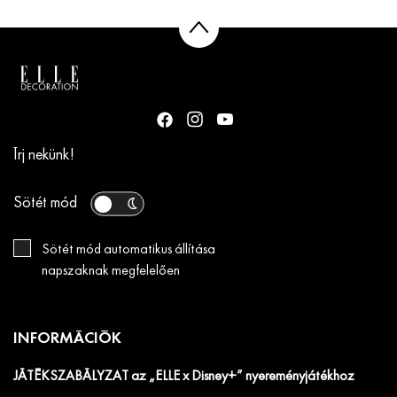
Írj nekünk!
Sötét mód
Sötét mód automatikus állítása
napszaknak megfelelően
INFORMÁCIÓK
JÁTÉKSZABÁLYZAT az „ELLE x Disney+” nyereményjátékhoz