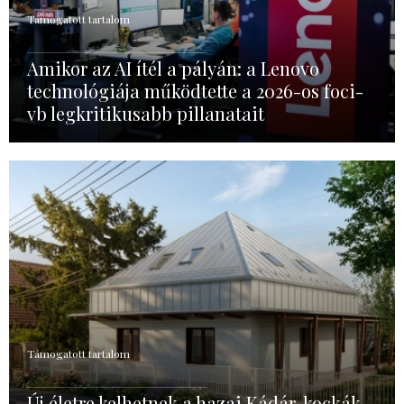
Támogatott tartalom
Amikor az AI ítél a pályán: a Lenovo
technológiája működtette a 2026-os foci-
vb legkritikusabb pillanatait
Támogatott tartalom
Új életre kelhetnek a hazai Kádár-kockák