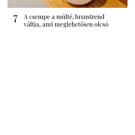
7
A csempe a múlté, luxustrend
váltja, ami meglehetősen olcsó