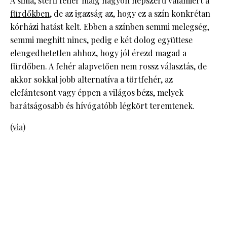
A sima, steril fehér máig nagyon népszerű valamiért a
fürdőkben
, de az igazság az, hogy ez a szín konkrétan
kórházi hatást kelt. Ebben a színben semmi melegség,
semmi meghitt nincs, pedig e két dolog együttese
elengedhetetlen ahhoz, hogy jól érezd magad a
fürdőben. A fehér alapvetően nem rossz választás, de
akkor sokkal jobb alternatíva a törtfehér, az
elefántcsont vagy éppen a világos bézs, melyek
barátságosabb és hívógatóbb légkört teremtenek.
(
via
)