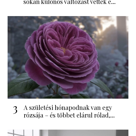
sokan különös változást vettek é...
3
A születési hónapodnak van egy
rózsája – és többet elárul rólad,...