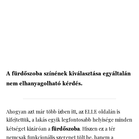
A fürdőszoba színének kiválasztása egyáltalán
nem elhanyagolható kérdés.
Ahogyan azt már több ízben itt, az ELLE oldalán is
kifejtettük, a lakás egyik legfontosabb helyisége minden
kétséget kizáróan a
fürdőszoba
. Hiszen ez a tér
nemcsak funkcionális szerepet tölt be, hanem a