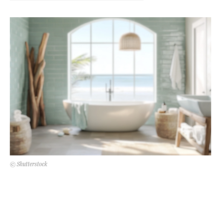
Kert és terasz
HÍRLEVÉL
© Shutterstock