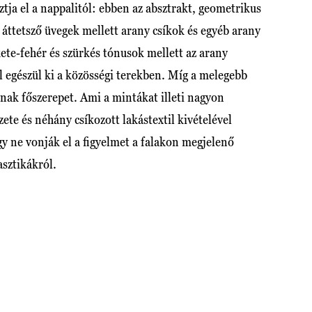
tja el a nappalitól: ebben az absztrakt, geometrikus
 áttetsző üvegek mellett arany csíkok és egyéb arany
kete-fehér és szürkés tónusok mellett az arany
l egészül ki a közösségi terekben. Míg a melegebb
nak főszerepet. Ami a mintákat illeti nagyon
ete és néhány csíkozott lakástextil kivételével
y ne vonják el a figyelmet a falakon megjelenő
asztikákról.