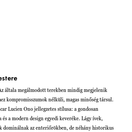
estere
 Az általa megálmodott terekben mindig megjelenik
ihez kompromisszumok nélküli, magas minőség társul.
car Lucien Ono jellegzetes stílusa: a gondosan
a és a modern design egyedi keveréke. Lágy ívek,
k dominálnak az enteriőrökben, de néhány historikus