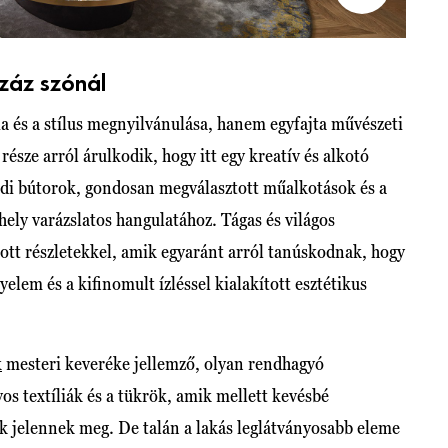
záz szónál
ia és a stílus megnyilvánulása, hanem egyfajta művészeti
észe arról árulkodik, hogy itt egy kreatív és alkotó
gyedi bútorok, gondosan megválasztott műalkotások és a
ely varázslatos hangulatához. Tágas és világos
ott részletekkel, amik egyaránt arról tanúskodnak, hogy
lem és a kifinomult ízléssel kialakított esztétikus
k
mesteri keveréke jellemző, olyan rendhagyó
s textíliák és a tükrök, amik mellett kevésbé
k jelennek meg. De talán a lakás leglátványosabb eleme