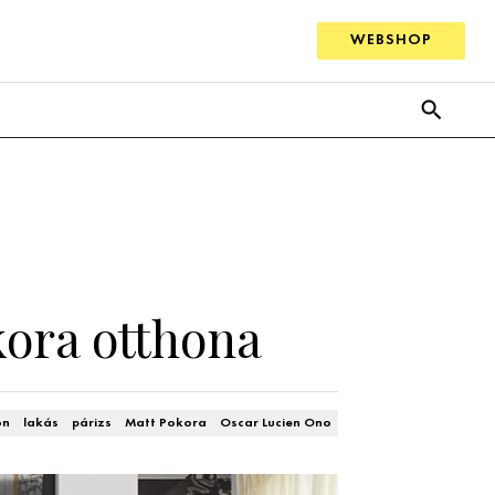
WEBSHOP
kora otthona
on
lakás
párizs
Matt Pokora
Oscar Lucien Ono