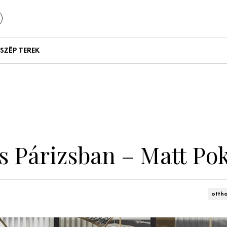
SZÉP TEREK
Szállodák és
vendégházak
Lakások
ás Párizsban – Matt Po
otth