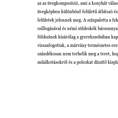
az az üvegkompozíció, ami a konyhát válasz
üvegképben különböző felületű átlátszó és
felületek jelennek meg. A színpaletta a fe
csillogásával és némi zöldeskék bársonnya
földszínek kizárólag a gyerekszobában kap
visszafogottak, a márvány természetes erez
szándékosan nem terhelik meg a teret, hog
műalkotásokról és a polcokat díszítő kispl