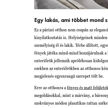
Egy lakás, ami többet mond s
Ez a párizsi otthon nem csupán az eleganc
kinyilatkoztatás is. Helyiségeinek minden r
személyiség él és lakik. Térbe állított, e
fények játéka mind-mind hozzájárulnak a h
enteriőrök jellemzik aprólékosan kidolgoz
ezekben az enteriőrökben az otthonos kénye
megjelenés egyenrangú szerepet tölt be.
Erre az otthonra a
fényes és matt felülete
megoldásokkal, mint a márvány, a bársonyo
szokványos módon plasztikus rattan széke